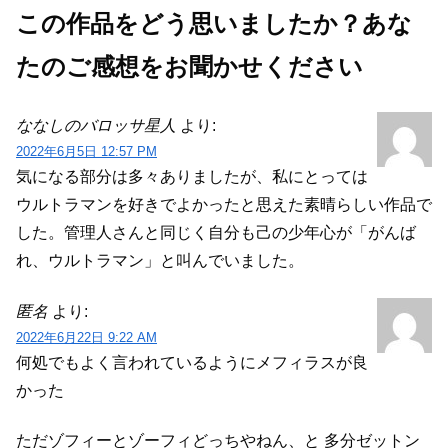
落ちる。引用- Wikipedia
この作品をどう思いましたか？あな
たのご感想をお聞かせください
ななしのバロッサ星人
より:
2022年6月5日 12:57 PM
気になる部分は多々ありましたが、私にとっては
ウルトラマンを好きでよかったと思えた素晴らしい作品で
した。管理人さんと同じく自分も己の少年心が「がんば
れ、ウルトラマン」と叫んでいました。
匿名
より:
2022年6月22日 9:22 AM
何処でもよく言われているようにメフィラスが良
かった
ただゾフィーとゾーフィどっちやねん、と
多分ゼットン