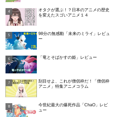
オタクが選ぶ！？日本のアニメの歴史
を変えたスゴいアニメ１４
98分の無感動「未来のミライ」レビュ
ー
「竜とそばかすの姫」レビュー
刮目せよ、これが僧侶枠だ！「僧侶枠
アニメ」特集アニメコラム
今世紀最大の爆死作品「ChaO」レビ
ュー