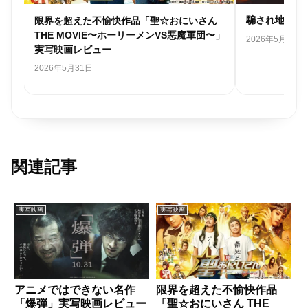
騙され地獄「
限界を超えた不愉快作品「聖☆おにいさん
THE MOVIE〜ホーリーメンVS悪魔軍団〜」
2026年5月30日
実写映画レビュー
2026年5月31日
関連記事
実写映画
実写映画
アニメではできない名作
限界を超えた不愉快作品
「爆弾」実写映画レビュー
「聖☆おにいさん THE