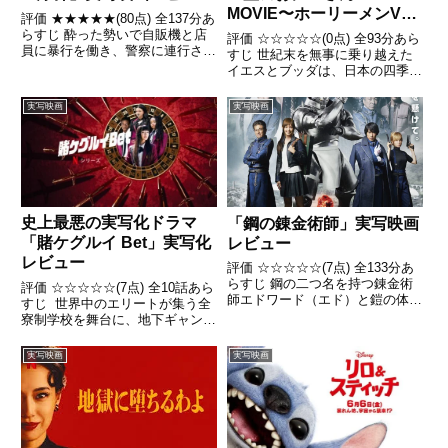
MOVIE〜ホーリーメンVS
評価 ★★★★★(80点) 全137分あ
悪魔軍団〜」実写映画レビ
らすじ 酔った勢いで自販機と店
評価 ☆☆☆☆☆(0点) 全93分あら
員に暴行を働き、警察に連行され
ュー
すじ 世紀末を無事に乗り越えた
た正体不明の中年男。自らを「ス
イエスとブッダは、日本の四季
ズキタゴサク」と名乗る彼は、霊
折々を感じながら、福引を楽しん
感が働くとうそぶいて都内に仕掛
だり、お笑いコンビ「パンチとロ
実写映画
実写映画
けられた爆弾の存在を予告する
ン毛」を結成したりと、ゆるい日
引用- Wikipe...
常を過ごしていた。 引用-
Wikipedia
史上最悪の実写化ドラマ
「鋼の錬金術師」実写映画
「賭ケグルイ Bet」実写化
レビュー
レビュー
評価 ☆☆☆☆☆(7点) 全133分あ
らすじ 鋼の二つ名を持つ錬金術
評価 ☆☆☆☆☆(7点) 全10話あら
師エドワード（エド）と鎧の体の
すじ 世界中のエリートが集う全
弟アルフォンス（アル）。兄弟は
寮制学校を舞台に、地下ギャンブ
流行り病で亡くなった母親を生き
ルによって学校内のヒエラルキー
返らせるため、人体錬成という禁
が決まる様子を描く。 引用-
実写映画
実写映画
忌を侵し、失った肉体を取り戻す
Wikipedia
ため、賢者の石を探して...