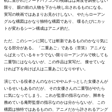
机に置かれたノートパソコンの視線はは角度を調整しない
限り、
眼の前の人物を下から映し出されるものになる。
実写の映画ではあまりお見かけしない、
やたらローアン
グルな構図はかなり独特な構図であり、
喋るたびにカッ
トが変わるシーン構成はアニメ的だ。
ただ、このシーンに関しては斬新であるもののかなり気に
なる部分がある。
「二重あご」である（苦笑）
アニメな
らば太っているキャラでない限りローアングルで映しても
二重顎にはならないが、この作品は実写だ。
痩せていな
ければ下を向けば人は二重あごになりやすい。
演じている役者さんのなかにややムチっとした女優さんが
いるせいもあるのだが、
その女優さんの二重顎がやたら
に気になってしまう。
これが監督の指示なのか、脚本を
務めている庵野監督の指示なのかは分からないが、
この
構図は独特ではあるものの、アニメだから許されるアング