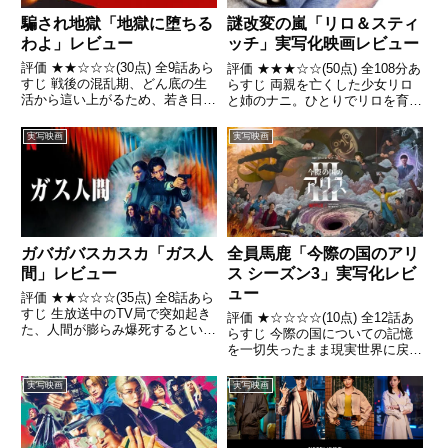
騙され地獄「地獄に堕ちる
謎改変の嵐「リロ＆スティ
わよ」レビュー
ッチ」実写化映画レビュー
評価 ★★☆☆☆(30点) 全9話あら
評価 ★★★☆☆(50点) 全108分あ
すじ 戦後の混乱期、どん底の生
らすじ 両親を亡くした少女リロ
活から這い上がるため、若き日の
と姉のナニ。ひとりでリロを育て
細木数子は夜の世界へ身を投じ、
ようと奮闘するナニだったが、若
天性の才覚で20代にして銀座で
すぎる彼女は失敗ばかり。離れ離
実写映画
実写映画
成功を収めるが、その裏では多く
れになってしまいそうな姉妹の前
の裏切りや喪失を経験する。引
に、見た目はかわいらしいのに、
用- Wikipedia
ものすごく暴れん坊な...
ガバガバスカスカ「ガス人
全員馬鹿「今際の国のアリ
間」レビュー
ス シーズン3」実写化レビ
ュー
評価 ★★☆☆☆(35点) 全8話あら
すじ 生放送中のTV局で突如起き
評価 ★☆☆☆☆(10点) 全12話あ
た、人間が膨らみ爆死するという
らすじ 今際の国についての記憶
未曾有の殺人事件。その犯人はガ
を一切失ったまま現実世界に戻っ
ス化した人間――ガス人間だっ
たアリスとウサギ。2人は臨死体
た。 引用- Wikipedia
験の研究に傾倒する大学の助教授
実写映画
実写映画
リュウジと出会う 引用-
Wikipedia