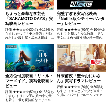
ちょっと豪華な学芸会
完璧すぎる実写化映画
「SAKAMOTO DAYS」実
「Netflix版シティーハンタ
写映画レビュー
ー」レビュー
評価 ★★☆☆☆(30点) 全128分あ
評価 ★★★★☆(70点) 全104分あ
らすじ かつて「史上最強」と恐
らすじ 射撃スキルは抜群、でも
れられた殺し屋・坂本太郎は、コ
美女にはめっぽう弱い超一流のス
ンビニで働く女性・葵に一目ぼれ
イーパー、冴羽獠。亡き相棒の妹
して恋に落ち、殺し屋をあっさり
に懇願され、しかたなくふたりで
実写映画
実写映画
と引退する 引用- Wikipedia
その死をめぐる真実を追い始め
る。引用- Wikipedia
終末前夜「聖☆おにいさ
全方位忖度映画「リトル・
ん」実写ドラマレビュー
マーメイド」実写化映画レ
ビュー
評価 ★★★☆☆(50点) 全30話あ
らすじ イエスとブッダが東京・
評価 ★★★☆☆(50点) 全135分あ
立川のアパートでルームシェアを
らすじ トリトン王の娘の中で最
しながら下界でのバカンスを楽し
も若く、最も反抗的なアリエル
んでいる 引用- Wikipedia
は、海の向こうの世界をもっと知
りたいと願い、陸の上を訪れるう
ちに、勇敢なエリック王子と恋に