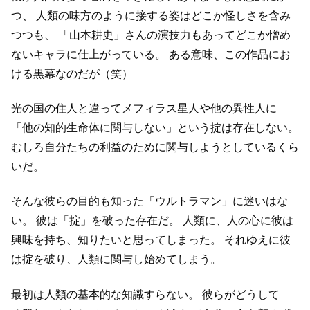
つ、
人類の味方のように接する姿はどこか怪しさを含み
つつも、
「山本耕史」さんの演技力もあってどこか憎め
ないキャラに仕上がっている。
ある意味、この作品にお
ける黒幕なのだが（笑）
光の国の住人と違ってメフィラス星人や他の異性人に
「他の知的生命体に関与しない」という掟は存在しない。
むしろ自分たちの利益のために関与しようとしているくら
いだ。
そんな彼らの目的も知った「ウルトラマン」に迷いはな
い。
彼は「掟」を破った存在だ。
人類に、人の心に彼は
興味を持ち、知りたいと思ってしまった。
それゆえに彼
は掟を破り、人類に関与し始めてしまう。
最初は人類の基本的な知識すらない。
彼らがどうして