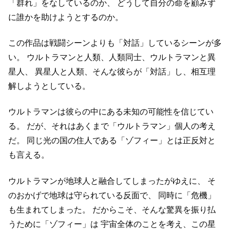
「群れ」をなしているのか、
どうして自分の命を顧みず
に誰かを助けようとするのか。
この作品は戦闘シーンよりも「対話」しているシーンが多
い。
ウルトラマンと人類、人類同士、ウルトラマンと異
星人、
異星人と人類、そんな彼らが「対話」し、相互理
解しようとしている。
ウルトラマンは彼らの中にある未知の可能性を信じてい
る。
だが、それはあくまで「ウルトラマン」個人の考え
だ。
同じ光の国の住人である「ゾフィー」とは正反対と
も言える。
ウルトラマンが地球人と融合してしまったがゆえに、
そ
のおかげで地球は守られている反面で、
同時に「危機」
も生まれてしまった。
だからこそ、そんな驚異を振り払
うために「ゾフィー」は
宇宙全体のことを考え、この星