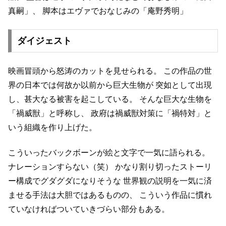
真嗣」、
脚本はエヴァでおなじみの「庵野秀明」
ダイジェスト
映画冒頭から怒涛のカットを見せられる。
この作品の世
界の日本では何故か以前から巨大生物が
突如として出現
し、甚大なる被害を起こしている。
そんな巨大な生物を
「禍威獣」と呼称し、
政府は禍威獣対策に「禍特対」と
いう組織を作り上げた。
こういったバックボーンが絵と文字で一気に語られる。
ナレーションすらない（笑）
かなり割り切ったストーリ
ー構成でグダグダになりそうな
世界観の説明を一気に済
ませる手法は大胆ではあるものの、
こういう作品に慣れ
ていなければついていきづらい部分もある。