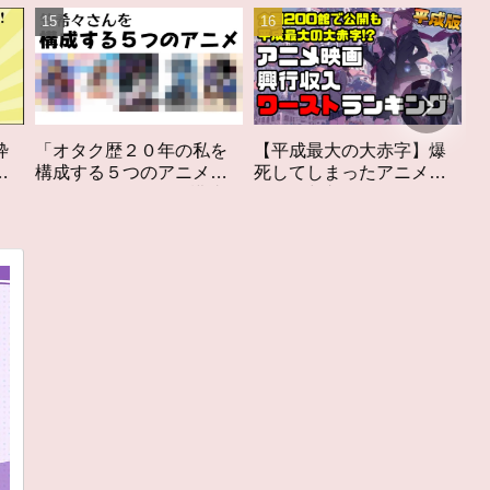
０年の私を
【平成最大の大赤字】爆
作家性の搾りかす「
のアニメ」
死してしまったアニメ映
しなきスカーレット
#私を構成す
画興行収入ワーストラン
ビュー
キング【平成版】