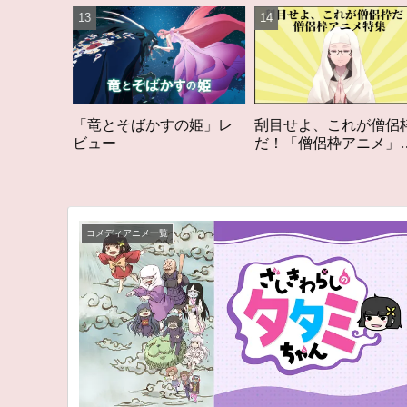
そばかすの姫」レ
刮目せよ、これが僧侶枠
「オタク歴２
だ！「僧侶枠アニメ」特
構成する５つ
集アニメコラム
アニメコラム 
る5つのアニメ
コメディアニメ一覧