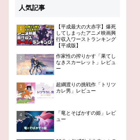
人気記事
【平成最大の大赤字】爆死
してしまったアニメ映画興
行収入ワーストランキング
98分の無感動「未来のミ
果て
オタクが選ぶ！？日本の
【平成版】
ライ」レビュー
」レ
アニメの歴史を変えたス
ゴいアニメ１４
作家性の搾りかす「果てし
なきスカーレット」レビュ
ー
超綱渡りの挑戦作「トリツ
カレ男」レビュー
「竜とそばかすの姫」レビ
ュー