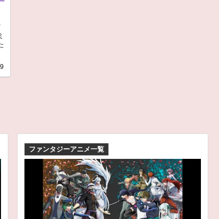
ど
ミ
た
19
ファンタジーアニメ一覧