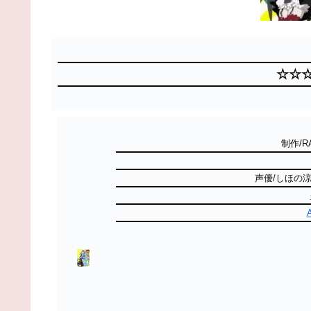
☆☆☆
制作/RA
声優/しほの涼