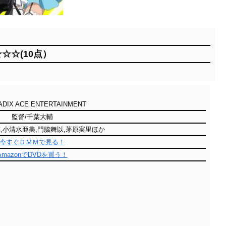
☆☆(10点）
DIX ACE ENTERTAINMENT
監督/千葉大輔
,小清水亜美,門脇舞以,茅原実里ほか
今すぐＤＭＭで見る！
AmazonでDVDを買う！