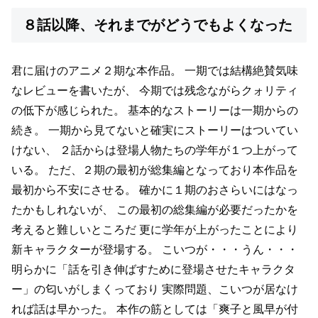
８話以降、それまでがどうでもよくなった
君に届けのアニメ２期な本作品。
一期では結構絶賛気味
なレビューを書いたが、
今期では残念ながらクォリティ
の低下が感じられた。
基本的なストーリーは一期からの
続き。
一期から見てないと確実にストーリーはついてい
けない、
２話からは登場人物たちの学年が１つ上がって
いる。
ただ、２期の最初が総集編となっており本作品を
最初から不安にさせる。
確かに１期のおさらいにはなっ
たかもしれないが、
この最初の総集編が必要だったかを
考えると難しいところだ
更に学年が上がったことにより
新キャラクターが登場する。
こいつが・・・うん・・・
明らかに「話を引き伸ばすために登場させたキャラクタ
ー」の匂いがしまくっており
実際問題、こいつが居なけ
れば話は早かった。
本作の筋としては「爽子と風早が付