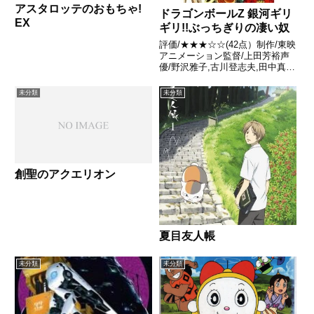
アスタロッテのおもちゃ!
ドラゴンボールZ 銀河ギリ
EX
ギリ!!ぶっちぎりの凄い奴
評価/★★★☆☆(42点）制作/東映
アニメーション監督/上田芳裕声
優/野沢雅子,古川登志夫,田中真弓
ほか全話/各話キャプ画付き感想
はこちらあらすじ賞金1億ゼニー
未分類
未分類
と世界温泉めぐりが懸ったギョー
サン・マネー主催の天下一大武道
大会に出場した悟飯た...
創聖のアクエリオン
夏目友人帳
未分類
未分類