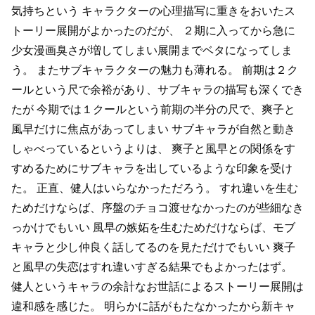
気持ちという
キャラクターの心理描写に重きをおいたス
トーリー展開がよかったのだが、
２期に入ってから急に
少女漫画臭さが増してしまい展開までベタになってしま
う。
またサブキャラクターの魅力も薄れる。
前期は２ク
ールという尺で余裕があり、サブキャラの描写も深くでき
たが
今期では１クールという前期の半分の尺で、爽子と
風早だけに焦点があってしまい
サブキャラが自然と動き
しゃべっているというよりは、
爽子と風早との関係をす
すめるためにサブキャラを出しているような印象を受け
た。
正直、健人はいらなかっただろう。
すれ違いを生む
ためだけならば、序盤のチョコ渡せなかったのが些細なき
っかけでもいい
風早の嫉妬を生むためだけならば、モブ
キャラと少し仲良く話してるのを見ただけでもいい
爽子
と風早の失恋はすれ違いすぎる結果でもよかったはず。
健人というキャラの余計なお世話によるストーリー展開は
違和感を感じた。
明らかに話がもたなかったから新キャ