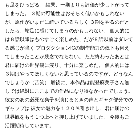
も足をひっぱる。
結果、一期よりも評価が少し下がって
しまった。
３期の可能性はおそらく低いかもしれない
が、原作がいまだに続いているらしく
３期をやるのだと
したら、蛇足に感じてしまうのかもしれない。
個人的に
は８話以降はものすごく楽しめた、だが８話以前はダレて
る感じが強く
プロダクションIGの制作能力の低下も伺え
てしまったことが残念でならない。
ただ終わったあとは
君に届けの世界観に浸り、十分に楽しめた。
個人的には
３期はやってほしくないと思っているのですが、どうなん
でしょうか（苦笑）
最後に、本作品は能登麻美子さん無
しでは絶対にここまでの作品になり得なかったでしょう。
彼女のあの必死な爽子を演じるときの声とギャグ部分での
ギャップは
彼女の魅力を１２０％引き出し、君に届けの
世界観をもう１つ上へと押し上げていました。
今後もご
活躍期待しています。