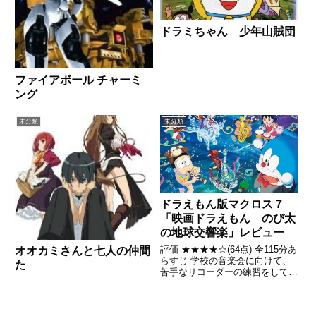
ドラミちゃん 少年山賊団
ファイアボール チャーミ
ング
未分類
未分類
ドラえもん版マクロス７
「映画ドラえもん のび太
の地球交響楽」レビュー
評価 ★★★★☆(64点) 全115分あ
オオカミさんと七人の仲間
らすじ 学校の音楽会に向けて、
た
苦手なリコーダーの練習をしてい
るのび太の前に、不思議な少女ミ
ッカが現れる。のび太の奏でるの
んびりとした音色が気に入ったミ