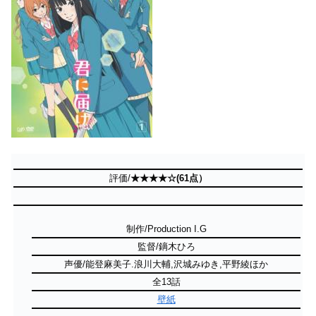
評価/
★★★★☆(61点）
制作/Production I.G
監督/鏑木ひろ
声優/能登麻美子.浪川大輔,沢城みゆき,平野綾ほか
全13話
壁紙