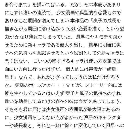
き合うまで」を描いてはいる、
だが、その本筋があまり
にもすれ違いの連続で、
少女漫画や典型的な恋愛もので
ありがちな展開が増えてしまい
本作品の「爽子の成長を
描きながら周囲に溶け込みつつ淡い恋愛を描く」という魅
力が
かなり薄れてしまっていた。
風早にヤキモチを焼か
せるために新キャラである健人を出し、
風早に明確に爽
子への気持ちを意識させるという役割としての新キャラは
悪くはない、
こいつの軽すぎるキャラは使い方次第では
面白い方向に行ったはずだ。
個人的には声優が「綺羅
星！」な方で、あれがよぎってしまうのは私だけだろう
か。
笑顔のポーズとか・・・ｗ
だが、ストーリー的には
彼を生かしているとはいえず
爽子と風早の気持ちのすれ
違いを助長してるだけの存在の彼はウザク感じてしまう。
そもそも君に届けは少女漫画の雰囲気が最大限にあるの
に、少女漫画らしくない点がよかった
爽子のキャラクタ
ーや成長劇と、それと一緒に徐々に変化していく風早への