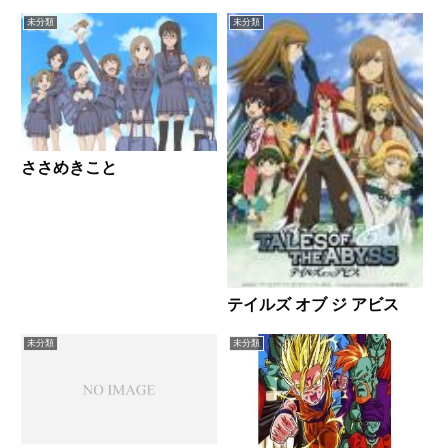
キャプ画付き感想はこちらあらす
未分類
未分類
じギャンブル好きの父親が蒸発
し、借金取りに家を追い出され、
桃園奈々生は途方に暮れ...
ささめきこと
テイルズ オブ ジ アビス
未分類
未分類