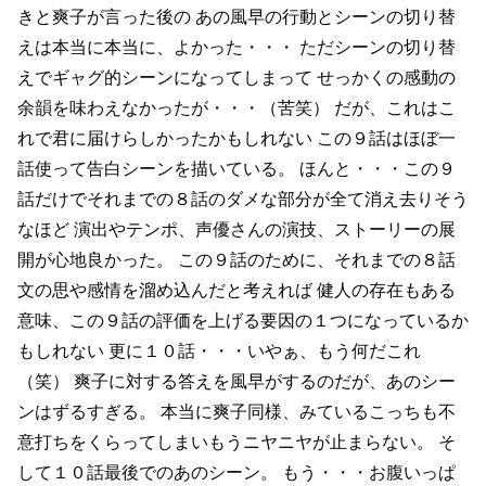
きと爽子が言った後の
あの風早の行動とシーンの切り替
えは本当に本当に、よかった・・・
ただシーンの切り替
えでギャグ的シーンになってしまって
せっかくの感動の
余韻を味わえなかったが・・・（苦笑）
だが、これはこ
れで君に届けらしかったかもしれない
この９話はほぼ一
話使って告白シーンを描いている。
ほんと・・・この９
話だけでそれまでの８話のダメな部分が全て消え去りそう
なほど
演出やテンポ、声優さんの演技、ストーリーの展
開が心地良かった。
この９話のために、それまでの８話
文の思や感情を溜め込んだと考えれば
健人の存在もある
意味、この９話の評価を上げる要因の１つになっているか
もしれない
更に１０話・・・いやぁ、もう何だこれ
（笑）
爽子に対する答えを風早がするのだが、あのシー
ンはずるすぎる。
本当に爽子同様、みているこっちも不
意打ちをくらってしまいもうニヤニヤが止まらない。
そ
して１０話最後でのあのシーン。
もう・・・お腹いっぱ