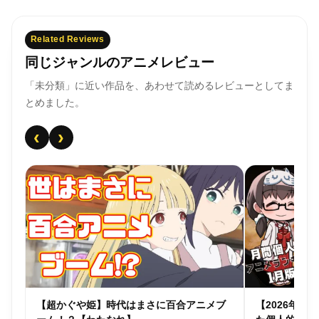
Related Reviews
同じジャンルのアニメレビュー
「未分類」に近い作品を、あわせて読めるレビューとしてま
とめました。
‹
›
個人
【超かぐや姫】時代はまさに百合アニメブ
【2026年