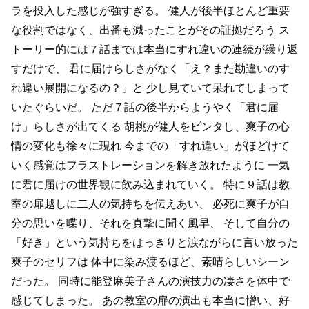
ラを投入した感じが強すぎる。
健人が後半ほとんど重要
な役割ではなく、出番も減ったことがその証拠だろう
ス
トーリー的には７話までは本当にすれ違いの連続が繰り返
すだけで、
君に届けらしさがなく「え？また勘違いのす
れ違い展開になるの？」と
少し見ていて呆れてしまって
いたぐらいだ。
ただ７話の後半からようやく「君に届
け」らしさが出てくる
胡桃が健人をビンタし、爽子の心
情の変化も徐々に現れ
今までの「すれ違い」がほどけて
いく感覚はフラストレーションを解き放れたように
一気
に君に届けの世界観に飲み込まれていく。
特に９話は教
室の扉越しに二人の気持ちを伝えあい、
必死に爽子が自
分の思いを喋り、それを真摯に聞く風早、
そして自分の
「好き」という気持ちをはっきりと涙ながらに言い放った
爽子のセリフは
体中に染み渡るほど、素晴らしいシーン
だった。
同時に能登麻美子さんの演技力の凄さを体中で
感じてしまった。
あの教室の扉の演出も本当に憎い、好