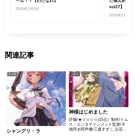
ーム！？【わたなれ】
た個人的アニ
vol27】
2026年2月5日
2026年2月1日
関連記事
未分類
未分類
神様はじめました
評価/★☆☆☆☆(15点）制作/トム
ス・エンタテインメント監督/大
地丙太郎声優/三森すずこ,立花慎
シャングリ・ラ
之介,岸尾だいすけほか全話/各話