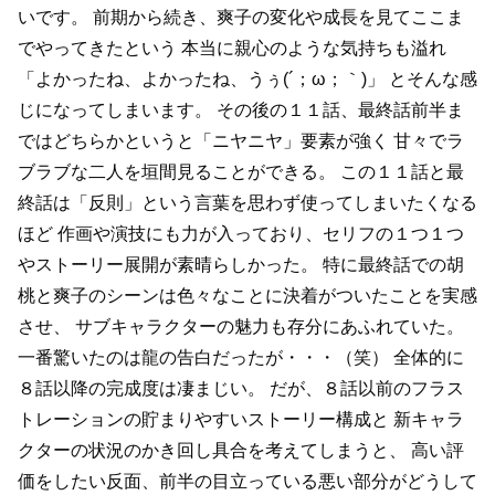
いです。
前期から続き、爽子の変化や成長を見てここま
でやってきたという
本当に親心のような気持ちも溢れ
「よかったね、よかったね、うぅ(´；ω；｀)」
とそんな感
じになってしまいます。
その後の１１話、最終話前半ま
ではどちらかというと「ニヤニヤ」要素が強く
甘々でラ
ブラブな二人を垣間見ることができる。
この１１話と最
終話は「反則」という言葉を思わず使ってしまいたくなる
ほど
作画や演技にも力が入っており、セリフの１つ１つ
やストーリー展開が素晴らしかった。
特に最終話での胡
桃と爽子のシーンは色々なことに決着がついたことを実感
させ、
サブキャラクターの魅力も存分にあふれていた。
一番驚いたのは龍の告白だったが・・・（笑）
全体的に
８話以降の完成度は凄まじい。
だが、８話以前のフラス
トレーションの貯まりやすいストーリー構成と
新キャラ
クターの状況のかき回し具合を考えてしまうと、
高い評
価をしたい反面、前半の目立っている悪い部分がどうして