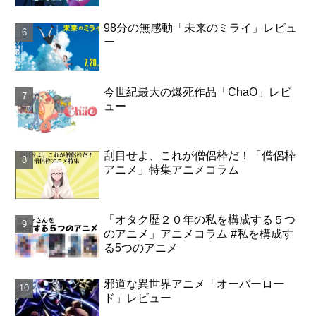
98分の無感動「未来のミライ」レビュ
ー
今世紀最大の爆死作品「ChaO」レビ
ュー
刮目せよ、これが僧侶枠だ！「僧侶枠
アニメ」特集アニメコラム
「オタク歴２０年の私を構成する５つ
のアニメ」アニメコラム #私を構成す
る5つのアニメ
邪道な異世界アニメ「オーバーロー
ド」レビュー