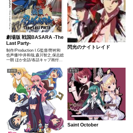
劇場版 戦国BASARA -The
Last Party-
閃光のナイトレイド
制作/Production I.G監督/野村和
也声優/中井和哉,森川智之,保志総
一朗 ほか全話/各話キャプ画付き
感想はこちらあらすじ時は、群雄
割拠の戦国時代――。越後の軍
未分類
未分類
神・上杉謙信との雌雄を決するべ
く、川中島に陣を敷く甲斐の虎・
武田信玄。...
Saint October