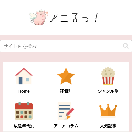
Home
評価別
ジャンル別
放送年代別
アニメコラム
人気記事