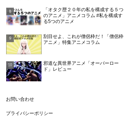
「オタク歴２０年の私を構成する５つ
のアニメ」アニメコラム #私を構成す
る5つのアニメ
刮目せよ、これが僧侶枠だ！「僧侶枠
アニメ」特集アニメコラム
邪道な異世界アニメ「オーバーロー
ド」レビュー
お問い合わせ
プライバシーポリシー