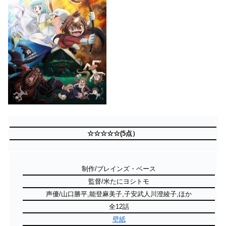
☆☆☆☆☆(5点）
制作/ブレインズ・ベース
監督/米たにヨシトモ
声優/山口勝平,能登麻美子,子安武人川澄綾子,ほか
全12話
壁紙