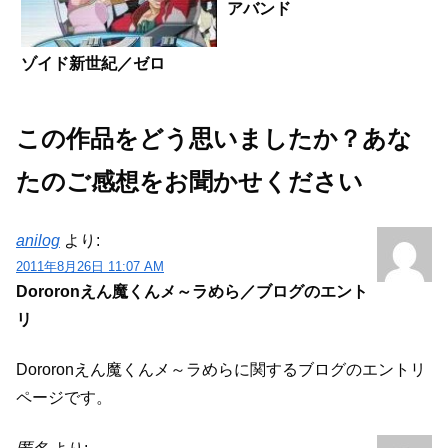
アバンド
ゾイド新世紀／ゼロ
この作品をどう思いましたか？あな
たのご感想をお聞かせください
anilog
より:
2011年8月26日 11:07 AM
Dororonえん魔くんメ～ラめら／ブログのエント
リ
Dororonえん魔くんメ～ラめらに関するブログのエントリ
ページです。