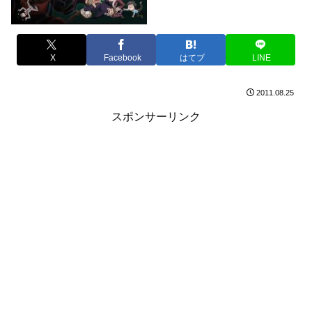
X
Facebook
はてブ
LINE
2011.08.25
スポンサーリンク