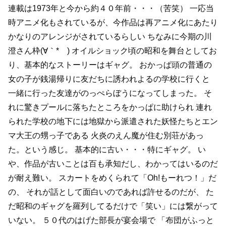
連載は1973年と今から約４０年前・・・（苦笑）
一応当
時アニメ化もされているが、今作品は再アニメ化にあたり
かなりのアレンジがされているらしい
ちなみに今期の川
澄さん枠(∀｀*ゞ)
オイルショック頃の昭和を舞台としてお
り、基本的なストーリーはギャグ。
おかっぱ頭の普通の
女の子が銭湯帰りに友だちに誘われよるの学校に行くと
一緒に行った友達がのっぺらぼうになってしまった。
そ
れに驚きプールに落ちたところをかっぱに助けられ
連れ
られた学校の地下には地獄から派遣された妖怪たちとエン
マ大王の甥っ子である
火炎のえん魔が住む別荘があっ
た。という感じ。
基本的に古い・・・特にギャグ。
い
や、作品が古いことは百も承知だし、わかってはいるのだ
が耐え難い。
スカートをめくられて「Oh!もーれつ！」だ
の、
それが話として面白いのであれば許せるのだが、
た
だ昭和のギャグを羅列してるだけで「笑い」には繋がって
いない。
５０代のはげた部長が宴会場で
「布団がふっと