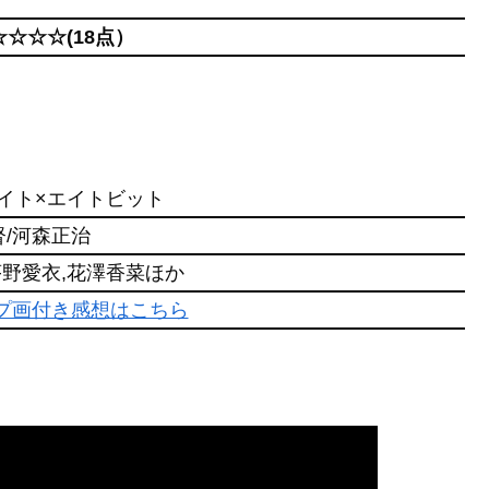
☆☆☆☆(18点）
ライト×エイトビット
督/河森正治
茅野愛衣,花澤香菜ほか
ャプ画付き感想はこちら