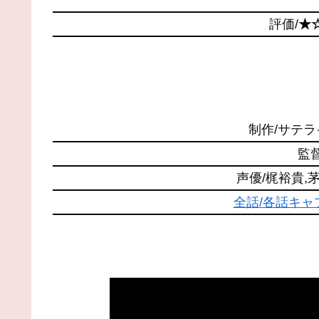
評価/
★
制作/サテ
監
声優/梶裕貴,
全話/各話キ