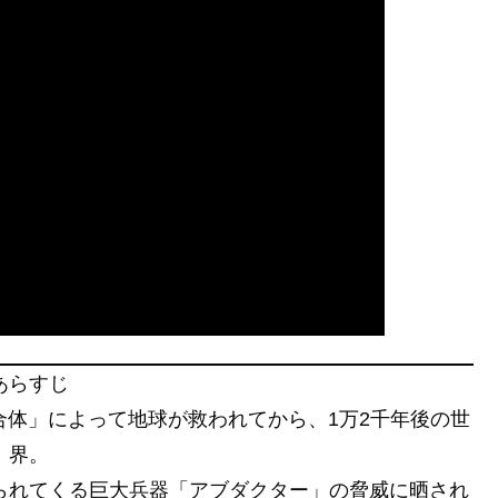
あらすじ
体」によって地球が救われてから、1万2千年後の世
界。
られてくる巨大兵器「アブダクター」の脅威に晒され