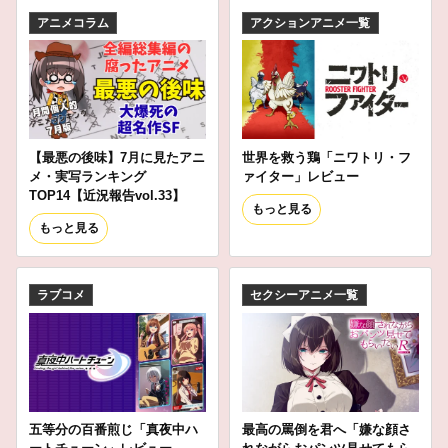
アニメコラム
アクションアニメ一覧
【最悪の後味】7月に見たアニ
世界を救う鶏「ニワトリ・フ
メ・実写ランキング
ァイター」レビュー
TOP14【近況報告vol.33】
もっと見る
もっと見る
ラブコメ
セクシーアニメ一覧
五等分の百番煎じ「真夜中ハ
最高の罵倒を君へ「嫌な顔さ