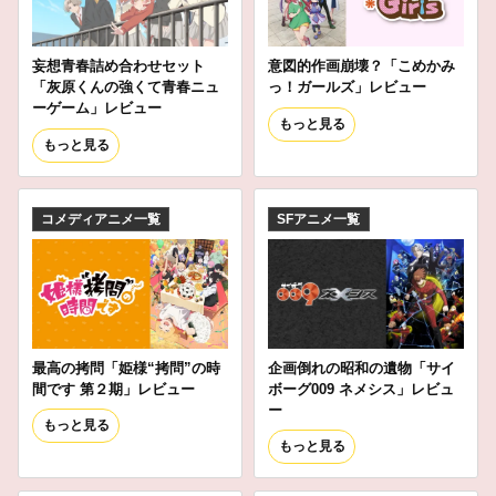
妄想青春詰め合わせセット
意図的作画崩壊？「こめかみ
「灰原くんの強くて青春ニュ
っ！ガールズ」レビュー
ーゲーム」レビュー
もっと見る
もっと見る
コメディアニメ一覧
SFアニメ一覧
最高の拷問「姫様“拷問”の時
企画倒れの昭和の遺物「サイ
間です 第２期」レビュー
ボーグ009 ネメシス」レビュ
ー
もっと見る
もっと見る