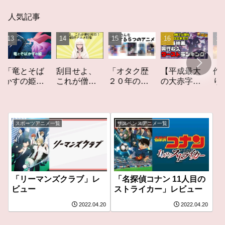
人気記事
とそば
「オタク歴
【平成最大
作家性の
刮目せよ、
の姫」
２０年の私
の大赤字】
りかす「
これが僧侶
ュー
を構成する
爆死してし
てしなき
枠だ！「僧
５つのアニ
まったアニ
カーレッ
侶枠アニ
メ」アニメ
メ映画興行
ト」レビ
メ」特集ア
コラム #私を
収入ワース
ー
ニメコラム
スポーツアニメ一覧
サスペンスアニメ一覧
構成する5つ
トランキン
のアニメ
グ【平成
版】
「リーマンズクラブ」レ
「名探偵コナン 11人目の
ビュー
ストライカー」レビュー
2022.04.20
2022.04.20