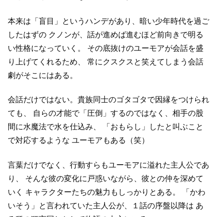
本来は「盲目」というハンデがあり、暗い少年時代を過ご
したはずの
クノンが、話が進めば進むほど前向きで明る
い性格になっていく。
その底抜けのユーモアが会話を盛
り上げてくれるため、
常にクスクスと笑えてしまう会話
劇がそこにはある。
会話だけではない。貴族同士のゴタゴタで因縁をつけられ
ても、
自らの才能で「圧倒」するのではなく、相手の股
間に水魔法で水を仕込み、
「おもらし」したと叫ぶこと
で対応するような
ユーモアもある（笑）
言葉だけでなく、行動すらもユーモアに溢れた主人公であ
り、
そんな彼の変化に戸惑いながら、彼との仲を深めて
いく
キャラクターたちの魅力もしっかりとある。
「かわ
いそう」と言われていた主人公が、１話の序盤以降は
あ