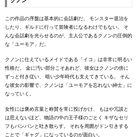
クノン
この作品の序盤は基本的に会話劇だ。
モンスター退治を
したり、ギルドに行って冒険者になるわけでもない。
そ
んな会話劇を光らせるのが、主人公であるクノンの圧倒的
な「ユーモア」だ。
クノンに仕えているメイドである「イコ」は非常に明るい
性格だ。
金に汚い部分こそあれど、彼女はクノンの傍に
ずっと付き従い、
暗い少年時代も支えてきている。
そん
な彼女の影響で、クノンは「ユーモアを忘れない紳士」に
なっていく。
女性には褒め言葉と称賛を常に投げかけ、
もはや冗談と
は思えないほど、物語の中の王子様のごとく
キザなセリ
フもバンバンと吐き散らす。
それを周囲がドン引きする
ことで「ギャグ」になっているのが面白い。