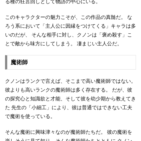
る種の狂言回しとして物語の中心にいる。
このキャラクターの魅力こそが、この作品の真髄だ。
な
ろう系において「主人公に因縁をつけてくる」キャラは多
いのだが、
そんな相手に対し、クノンは「褒め殺す」こ
とで敵から味方にしてしまう。
凄まじい主人公だ。
魔術師
クノンはランクで言えば、そこまで高い魔術師ではない。
彼よりも高いランクの魔術師は多く存在する。
だが、彼
の探究心と知識欲と才能、そして彼を幼少期から教えてき
た
先生の「小細工」により、彼は普通ではできない工夫
で魔術を使っている。
そんな魔術に興味津々なのが魔術師たちだ。
彼の魔術を
楽しそうに見て知り、そんな魔術師たちとともに
クノン