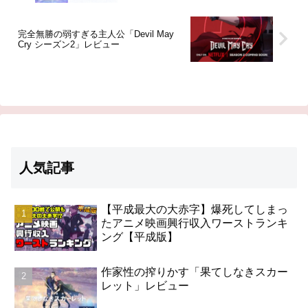
完全無勝の弱すぎる主人公「Devil May
Cry シーズン2」レビュー
人気記事
【平成最大の大赤字】爆死してしまっ
たアニメ映画興行収入ワーストランキ
ング【平成版】
作家性の搾りかす「果てしなきスカー
レット」レビュー