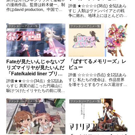
の漫画作品。監督は鈴木健一、制
評価 ★☆☆☆☆(38点) 全5話あら
作はdavid production。中国でも
すじ 人類はヴァンパイアとの戦
配信されており全話の累計が「1
争に敗れ、地球上にほとんどの居
億再生」されたらしい
住区を失った。引用- Wikipedia
ファンタジーアニメ一覧
ファンタジーアニメ一覧
「ぱすてるメモリーズ」レ
Fateが見たいんじゃないプ
ビュー
リズマイリヤが見たいんだ
「Fate/kaleid liner プリズ
評価 ☆☆☆☆☆(5点) 全12話あら
マイリヤ ドライ！」レビ
すじ 私たちの使命は、作品世界
評価★★☆☆☆(34点）全12話あ
を壊そうとするウイルス退治する
ュー
らすじ 異変の起こった円蔵山に
こと！この世界を守るために、私
駆けつけたイリヤたちの前に現わ
たちが頑張る！オタク文化の聖地
れる現実離れした人影。突然の交
と言われたアキハバラも今ではオ
戦の後、空間が揺らぐ。そして、
ファンタジーアニメ一覧
ファンタジーアニメ一覧
フィス街引用- Wikipedia
動きの後、イリヤが目覚めたの
は、真冬の冬木市――平行世界。
引用 - Wikipedia