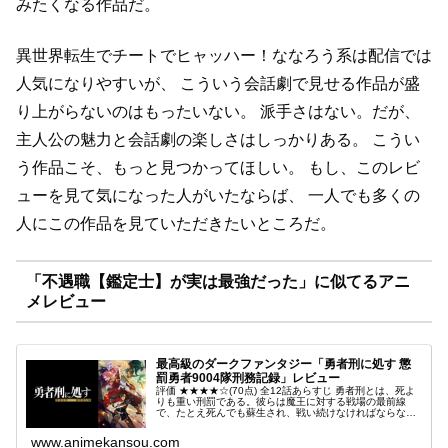
みたくなる作品だ。
異世界転生でチートでヒャッハー！ななろう系は配信では
人気になりやすいが、
こういう会話劇で見せる作品が盛
り上がらないのはもったいない。
派手さはない。だが、
主人公の魅力と会話劇の楽しさはしっかりある。
こうい
う作品こそ、もっと見つかってほしい。
もし、このレビ
ューを見て気になった人がいたならば、
一人でも多くの
人にこの作品を見ていただきたいところだ。
「不遇職【鑑定士】が実は最強だった」に似てるアニ
メレビュー
最高級のダークファンタジー「勇者刑に処す 懲
罰勇者9004隊刑務記録」レビュー
評価 ★★★★☆(70点) 全12話あらすじ 勇者刑とは、死よ
りも重い刑罰である。彼らは魔王に対する戦場の最前線
で、たとえ死んでも蘇生され、戦い続けなければならな
い。 引用- Wikipedia
www.animekansou.com