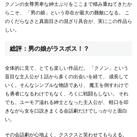
クノンの女尊男卑な紳士ぶりをここまで積み重ねてきたか
らこそ、
「男の娘」という存在が最大の難敵になる。
こ
のくだらなさと真面目さの混ざり具合が、実にこの作品ら
しい。
総評：男の娘がラスボス！？
全体的に見て、とても楽しい作品だ。
「クノン」という
盲目な主人公が１話から多くの出会いを経て、
成長して
いく。そんなシンプルな物語であり、
魔王を倒すわけで
も勇者になるわけでもなく、ろくに戦闘もしない。
それ
でも、ユーモア溢れる紳士となった主人公が、
軽口を叩
きながら女を口説きまくる会話劇だけでしっかりと面白
い。
その会話劇が心地よく、クスクスと笑わせてもらえる。