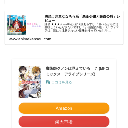
胸焼け注意ななろう系「悪食令嬢と狂血公爵」レ
ビュー
評価 ★★★☆☆(49点) 全12話あらすじ 「食べるからには
美味しくいただきたいですし！」伯爵家の娘・メルフィエ
ラは、誰にも理解されない趣味を持っていた引用-
Wikipedia
www.animekansou.com
魔術師クノンは見えている ７ (MFコ
ミックス アライブシリーズ)
口コミを見る
Amazon
楽天市場