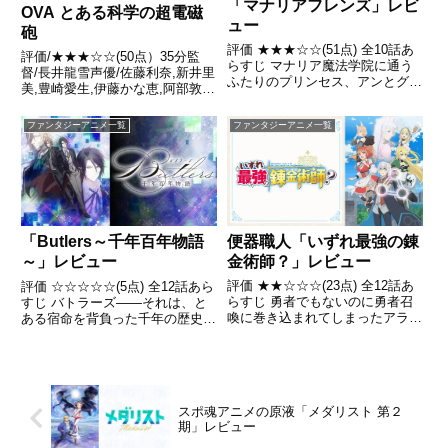
「マナリアフレンズ」レビ
OVA とある科学の超電磁
ュー
砲
評価 ★★★☆☆(51点) 全10話あ
評価/★★★☆☆(50点）35分監
らすじ マナリア魔法学院に通う
督/長井龍雪声優/佐藤利奈,新井里
ふたりのプリンセス、アンとグレ
美,豊崎愛生,伊藤かな恵,阿部敦ほ
ア。学院でグレアを見つけるやい
か全話/各話キャプ画付き感想は
なや駆け寄るアンとまだ少し打ち
こちら あらすじ「幻想御手（レ
ファンタジーアニメ一覧
ファンタジーアニメ一覧
解けない様子のグレア。引用-
ベルアッパー）」事件が解決した
Wikipedia
学園都市。事件解決に尽力したと
いう噂が広まり、美...
便器職人「いずれ最強の錬
「Butlers～千年百年物語
金術師？」レビュー
～」レビュー
評価 ★★☆☆☆(23点) 全12話あ
評価 ☆☆☆☆☆(5点) 全12話あら
らすじ 勇者でもないのに勇者召
すじ バトラーズ――それは、と
喚に巻き込まれてしまったアラフ
ある宿命を背負った千年の歴史を
ォーサラリーマン、入間 巧。間
もつ一族の守護者。ジェイは妹の
違って呼ばれて元の世界に戻るこ
テンナと共に、同じバトラーであ
ともできなくなってしまったタク
った羽早川と平和で穏やかな生活
ミは、「巻き込んだお詫びに」と
を送っていた。引用- Wikipedia
女神ノルンから手厚すぎ...
スポ魂アニメの原液「メダリスト 第２
期」レビュー