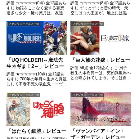
評価 ☆☆☆☆☆(0点) 全12話あら
評価 ☆☆☆☆☆(8点) 全12話あら
すじ 物語をこよなく愛する妄想
すじ ずっとずっと昔の時代、天
過多な少女・鍵村葉月は、友達も
空には白の王国が、地上には黒の
おらず、新しい家族ともうまくい
王国があり、〈均衡〉を保ちつつ
かずに物語の世界に逃避する日々
〈循環〉していた。引用-
ファンタジーアニメ一覧
ファンタジーアニメ一覧
を送っていた引用- Wikipedia
Wikipedia
「UQ HOLDER!～魔法先
「巨人族の花嫁」レビュー
生ネギま！2～」レビュー
評価 56点 全12話あらすじ 男子
校生の水樹晃一は、突如異世界へ
評価 ★☆☆☆☆(10点) 全12話あ
と召喚されてしまう。そこは自分
らすじ 700年の年月を生きる真祖
よりもはるかに大きな巨人の暮ら
にして不老不死の吸血鬼・エヴァ
す国であり、その第一王子である
ンジェリンを初めとして、何らか
カイウスに「花嫁になってほし
の方法や境遇によって不老、もし
ファンタジーアニメ一覧
ファンタジーアニメ一覧
い」とプロポーズをされてしま
くは不死といった力を得てしまっ
う。引用- Wikipedi...
た者達の物語引用- Wikipedia
「はたらく細胞」レビュー
「ヴァンパイア・イン・
ザ・ガーデン」レビュー
原作は月刊少年シリウスで連載中