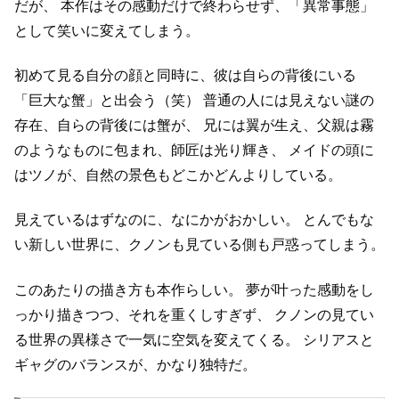
だが、
本作はその感動だけで終わらせず、「異常事態」
として笑いに変えてしまう。
初めて見る自分の顔と同時に、彼は自らの背後にいる
「巨大な蟹」と出会う（笑）
普通の人には見えない謎の
存在、自らの背後には蟹が、
兄には翼が生え、父親は霧
のようなものに包まれ、師匠は光り輝き、
メイドの頭に
はツノが、自然の景色もどこかどんよりしている。
見えているはずなのに、なにかがおかしい。
とんでもな
い新しい世界に、クノンも見ている側も戸惑ってしまう。
このあたりの描き方も本作らしい。
夢が叶った感動をし
っかり描きつつ、それを重くしすぎず、
クノンの見てい
る世界の異様さで一気に空気を変えてくる。
シリアスと
ギャグのバランスが、かなり独特だ。