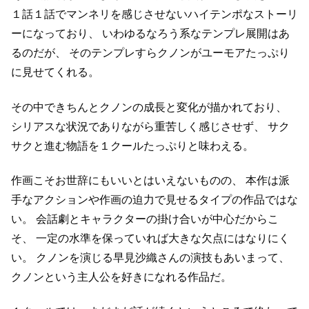
１話１話でマンネリを感じさせないハイテンポなストーリ
ーになっており、
いわゆるなろう系なテンプレ展開はあ
るのだが、
そのテンプレすらクノンがユーモアたっぷり
に見せてくれる。
その中できちんとクノンの成長と変化が描かれており、
シリアスな状況でありながら重苦しく感じさせず、
サク
サクと進む物語を１クールたっぷりと味わえる。
作画こそお世辞にもいいとはいえないものの、
本作は派
手なアクションや作画の迫力で見せるタイプの作品ではな
い。
会話劇とキャラクターの掛け合いが中心だからこ
そ、
一定の水準を保っていれば大きな欠点にはなりにく
い。
クノンを演じる早見沙織さんの演技もあいまって、
クノンという主人公を好きになれる作品だ。