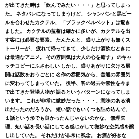
が出てきた時は
「飲んでみたい・・・」と思ってしまっ
た。
ネタバレになってしまうけど、
シャンパンと黒ビー
ルを合わせたカクテル、
「ブラックベルベット」は驚き
ました。
カクテルの薀蓄は確かに多いが、カクテルを出
す客には必要な要素。
たんたんと、盛り上がりも無くス
トーリーが、
疲れて帰ってきて、少しだけ酒飲むときに
は最適なアニメ。
その雰囲気は大人の心を癒す」 のキャ
ッチコピーにふさわしい
しかし、盛りあがりに欠ける展
開は話数をおうごとに
名作の雰囲気から、普通の雰囲気
に変わってしまっていた。
後半、客の過去や素性を今ま
で出てきた登場人物が
語るというパターンになってしま
います。
これが非常に微妙だった・・・、意味のある演
出だったのだろうか。
短い話でもいくつも詰め込んで、
１話という形でも良かったんじゃないのかな。
無理矢
理、短い話を長い話にしてる感じがして微妙な空気感を醸
し出していた。
それだけが非常に残念。
お酒が好きな