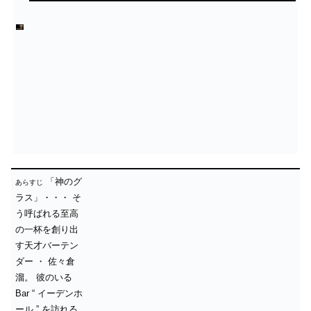
「神のグ
あらすじ
ラス」・・・
そ
う呼ばれる至高
の一杯を創り出
す天才バーテン
ダー ・ 佐々倉
溜。
彼のいる
Bar “ イーデンホ
ール ” を訪れる