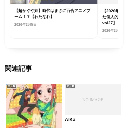
個人
【超かぐや姫】時代はまさに百合アニメブ
【2026年
ーム！？【わたなれ】
た個人的アニ
vol27】
2026年2月5日
2026年2月1日
関連記事
未分類
未分類
AIKa