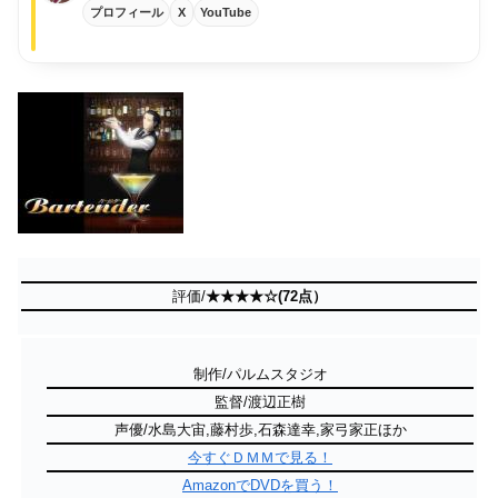
プロフィール
X
YouTube
評価/
★★★★☆(72点）
制作/パルムスタジオ
監督/渡辺正樹
声優/水島大宙,藤村歩,石森達幸,家弓家正ほか
今すぐＤＭＭで見る！
AmazonでDVDを買う！