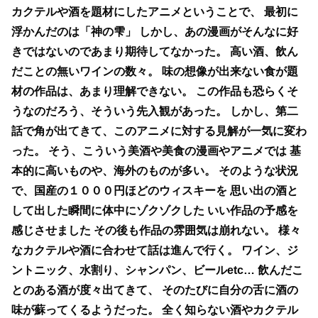
カクテルや酒を題材にしたアニメということで、
最初に
浮かんだのは「神の雫」
しかし、あの漫画がそんなに好
きではないのであまり期待してなかった。
高い酒、飲ん
だことの無いワインの数々。
味の想像が出来ない食が題
材の作品は、あまり理解できない。
この作品も恐らくそ
うなのだろう、そういう先入観があった。
しかし、第二
話で角が出てきて、このアニメに対する見解が一気に変わ
った。
そう、こういう美酒や美食の漫画やアニメでは
基
本的に高いものや、海外のものが多い。
そのような状況
で、国産の１０００円ほどのウィスキーを
思い出の酒と
して出した瞬間に体中にゾクゾクした
いい作品の予感を
感じさせました
その後も作品の雰囲気は崩れない。
様々
なカクテルや酒に合わせて話は進んで行く。
ワイン、ジ
ントニック、水割り、シャンパン、ビールetc…
飲んだこ
とのある酒が度々出てきて、
そのたびに自分の舌に酒の
味が蘇ってくるようだった。
全く知らない酒やカクテル