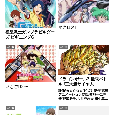
マクロスF
模型戦士ガンプラビルダー
ズ ビギニングG
未分類
未分類
ドラゴンボールZ 極限バト
ル!!三大超サイヤ人
いちご100%
評価/★☆☆☆☆(14点）制作/東映
アニメーション監督/菊池一仁声
優/野沢雅子,古川登志夫,田中真弓
ほか全話/各話キャプ画付き感想
はこちらあらすじ人造人間17号
未分類
未分類
によって、ドクター・ゲロは殺さ
れた。しかし、人造人間達ですら