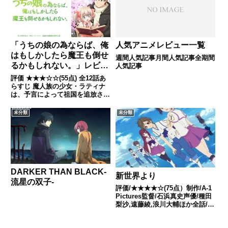
知らない極秘の地下研...
「うちの娘の為ならば、俺
人気アニメレビュー一覧
はもしかしたら魔王も倒せ
週間人気記事月間人気記事全期間
るかもしれない。」レビュ
人気記事
ー
評価 ★★★☆☆(55点) 全12話あ
らすじ 魔人族の少女・ラティナ
は、予言によって祖国を追放さ
れ、自身が暮らしていける土地を
求めて父親と隣国を目指していた
未分類
未分類
が、その途中、父親は森の中で行
き倒れてしまう。引用-
Wikipedia
DARKER THAN BLACK-
新世界より
流星の双子-
評価/★★★★☆(75点）制作/A-1
Pictures監督/石浜真史声優/種田
梨沙,遠藤綾,浪川大輔ほか全話/各
話キャプ画付き感想はこちらあら
すじ1000年後の日本。人類は