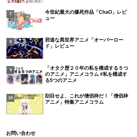
今世紀最大の爆死作品「ChaO」レビ
ュー
邪道な異世界アニメ「オーバーロー
ド」レビュー
「オタク歴２０年の私を構成する５つ
のアニメ」アニメコラム #私を構成す
る5つのアニメ
刮目せよ、これが僧侶枠だ！「僧侶枠
アニメ」特集アニメコラム
お問い合わせ