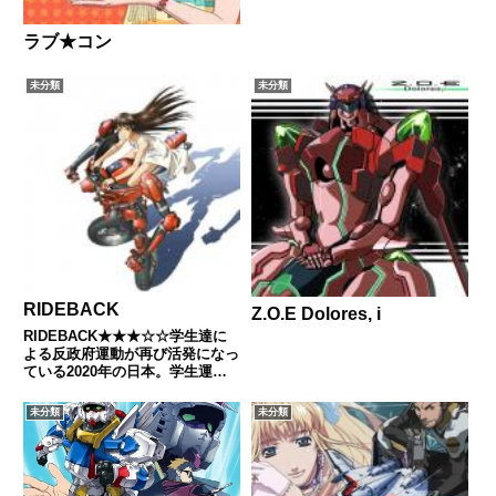
ラブ★コン
未分類
未分類
RIDEBACK
Z.O.E Dolores, i
RIDEBACK★★★☆☆学生達に
よる反政府運動が再び活発になっ
ている2020年の日本。学生運動
の一拠点でもある武蔵野文芸大学
に、一人の少女が入学してきた。
未分類
未分類
彼女の名は尾形琳。類い稀なる舞
踊の才能を持つ琳は、入学初日に
人型二輪車ロボット・ライ...