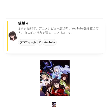
笠希々
オタク歴25年、アニメレビュー歴13年、YouTube登録者11万
人。
個人的な視点で語るアニメ批評です。
プロフィール
X
YouTube