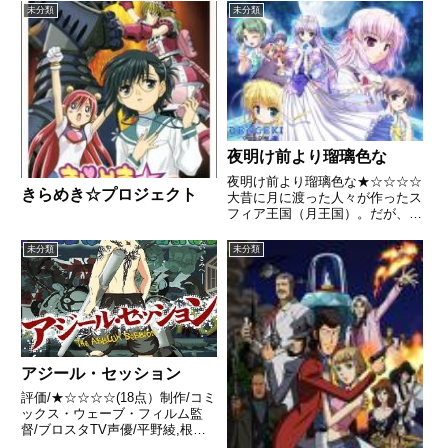
未分類
未分類
夜明け前より瑠璃色な
夜明け前より瑠璃色な★☆☆☆☆
きらめき☆プロジェクト
大昔に月に渡った人々が作ったス
フィア王国（月王国）。だが、
500年から660年前頃に起こった
戦争（第1次～第4次オイディプ
未分類
未分類
ス戦争）以降は地球との関係は冷
え切った状態が続いており、地球
における唯一の窓口である「満...
アジール・セッション
評価/★☆☆☆☆(18点）制作/コミ
ックス・ウェーブ・フィルム監
督/ブロスタTV声優/平野綾,根本
正勝,相橋愛子ほか全話/各話キャ