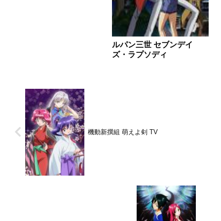
プ画付き感想はこちらあらすじ美
大への進学を夢見ていた高校生の
ヒヨコは、17歳の誕生日を迎え
た日、家の中から、死...
ルパン三世 セブンデイ
ズ・ラプソディ
機動新撰組 萌えよ剣 TV