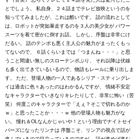
とでしょう。
私自身、２４話までテレビ放映というのを
知っててみましたが、これは酷いです。
話の流れとして
は、ロボットが突如暴走するのを３人の美少女が
パワー
スーツを着て密かに倒すお話。
しかし、序盤は非常にけ
だるい。
話のテンポも悪く主人公の魅力がまったくもっ
てないので、
６話くらいまでは「つまんね・・・」と思
うこと間違い無しのスローテンポぶり、
それ以降は伏線
も多く出てきているいるので、物語もレールに乗り出しま
す。
ただ、登場人物の一人であるシリア・スティングレ
イは過去に色々あったのはわかるんですが、
情緒不安定
なキャラクターでいきなりキレたりして、非常に怖い（苦
笑）
何度このキャラクターで「えぇ？そこで切れるのか
ｗ」と思ったことか・・・ｗ
他の登場人物も魅力がな
い。
憧れ＆OLなんかじゃいや！という理由でナイトセイ
バーズになったリンナは
序盤こそ、リンアの視点で話が
進んでいるので目立っているのですが、
話が進めば進む