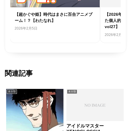
個人
【超かぐや姫】時代はまさに百合アニメブ
【2026年
ーム！？【わたなれ】
た個人的アニ
vol27】
2026年2月5日
2026年2月1日
関連記事
未分類
未分類
アイドルマスター