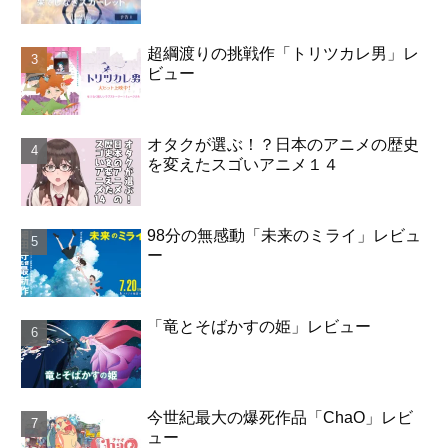
超綱渡りの挑戦作「トリツカレ男」レ
ビュー
オタクが選ぶ！？日本のアニメの歴史
を変えたスゴいアニメ１４
98分の無感動「未来のミライ」レビュ
ー
「竜とそばかすの姫」レビュー
今世紀最大の爆死作品「ChaO」レビ
ュー