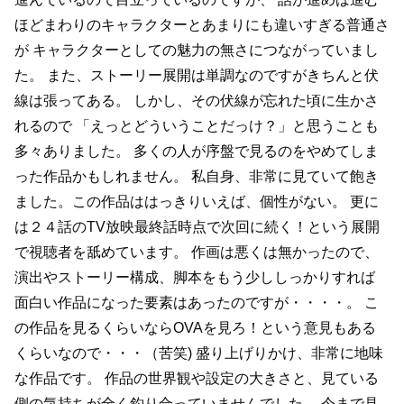
ほどまわりのキャラクターとあまりにも違いすぎる普通さ
が
キャラクターとしての魅力の無さにつながっていまし
た。
また、ストーリー展開は単調なのですがきちんと伏
線は張ってある。
しかし、その伏線が忘れた頃に生かさ
れるので
「えっとどういうことだっけ？」と思うことも
多々ありました。
多くの人が序盤で見るのをやめてしま
った作品かもしれません。
私自身、非常に見ていて飽き
ました。この作品ははっきりいえば、個性がない。
更に
は２４話のTV放映最終話時点で次回に続く！という展開
で視聴者を舐めています。
作画は悪くは無かったので、
演出やストーリー構成、脚本をもう少ししっかりすれば
面白い作品になった要素はあったのですが・・・・。
こ
の作品を見るくらいならOVAを見ろ！という意見もある
くらいなので・・・（苦笑)
盛り上げりかけ、非常に地味
な作品です。
作品の世界観や設定の大きさと、見ている
側の気持ちが全く釣り合っていませんでした。
今まで見