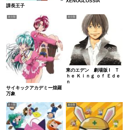
XENOGLOSSIA
課長王子
未分類
未分類
東のエデン 劇場版 I Ｔ
ｈｅ Ｋｉｎｇ ｏｆ Ｅｄｅ
ｎ
サイキックアカデミー煌羅
万象
未分類
未分類