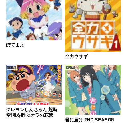
ぽてまよ
全力ウサギ
未分類
未分類
クレヨンしんちゃん 超時
空!嵐を呼ぶオラの花嫁
君に届け 2ND SEASON