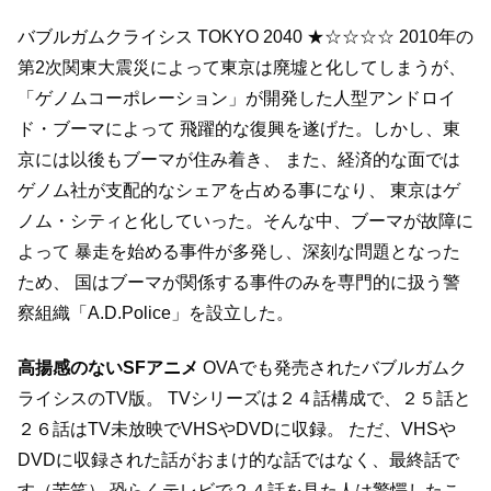
バブルガムクライシス TOKYO 2040
★☆☆☆☆
2010年の
第2次関東大震災によって東京は廃墟と化してしまうが、
「ゲノムコーポレーション」が開発した人型アンドロイ
ド・ブーマによって
飛躍的な復興を遂げた。しかし、東
京には以後もブーマが住み着き、
また、経済的な面では
ゲノム社が支配的なシェアを占める事になり、
東京はゲ
ノム・シティと化していった。そんな中、ブーマが故障に
よって
暴走を始める事件が多発し、深刻な問題となった
ため、
国はブーマが関係する事件のみを専門的に扱う警
察組織「A.D.Police」を設立した。
高揚感のないSFアニメ
OVAでも発売されたバブルガムク
ライシスのTV版。
TVシリーズは２４話構成で、２５話と
２６話はTV未放映でVHSやDVDに収録。
ただ、VHSや
DVDに収録された話がおまけ的な話ではなく、最終話で
す（苦笑）
恐らくテレビで２４話を見た人は驚愕したこ