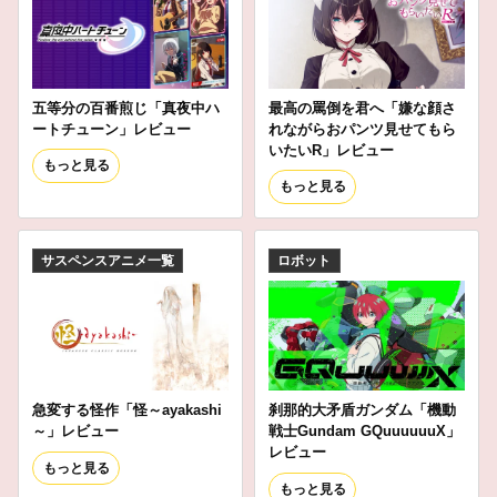
五等分の百番煎じ「真夜中ハ
最高の罵倒を君へ「嫌な顔さ
ートチューン」レビュー
れながらおパンツ見せてもら
いたいR」レビュー
もっと見る
もっと見る
サスペンスアニメ一覧
ロボット
急変する怪作「怪～ayakashi
刹那的大矛盾ガンダム「機動
～」レビュー
戦士Gundam GQuuuuuuX」
レビュー
もっと見る
もっと見る