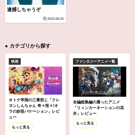
逮捕しちゃうぞ
2010.06.03
●
カテゴリから探す
映画
ファンタジーアニメ一覧
オトナ帝国の三番煎じ「クレ
全編総集編の腐ったアニメ
ヨンしんちゃん 奇々怪々!オ
「リィンカーネーションの花
ラの妖怪バケ〜ション」レビ
弁」レビュー
ュー
もっと見る
もっと見る