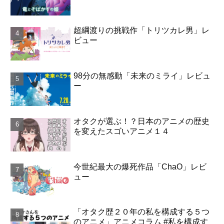
超綱渡りの挑戦作「トリツカレ男」レ
ビュー
98分の無感動「未来のミライ」レビュ
ー
オタクが選ぶ！？日本のアニメの歴史
を変えたスゴいアニメ１４
今世紀最大の爆死作品「ChaO」レビ
ュー
「オタク歴２０年の私を構成する５つ
のアニメ」アニメコラム #私を構成す