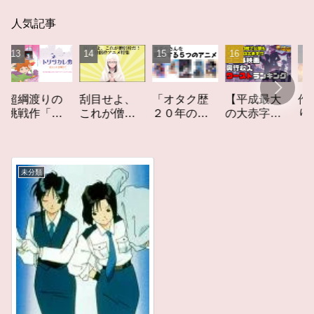
人気記事
「オタク歴
【平成最大
作家性の
渡りの
刮目せよ、
２０年の私
の大赤字】
りかす「
作「ト
これが僧侶
を構成する
爆死してし
てしなき
カレ
枠だ！「僧
５つのアニ
まったアニ
カーレッ
レビュ
侶枠アニ
メ」アニメ
メ映画興行
ト」レビ
メ」特集ア
コラム #私を
収入ワース
ー
ニメコラム
未分類
構成する5つ
トランキン
のアニメ
グ【平成
版】