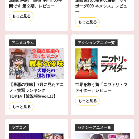
最高の拷問「姫様“拷問”の時
企画倒れの昭和の遺物「サイ
間です 第２期」レビュー
ボーグ009 ネメシス」レビュ
ー
もっと見る
もっと見る
アニメコラム
アクションアニメ一覧
【最悪の後味】7月に見たアニ
世界を救う鶏「ニワトリ・フ
メ・実写ランキング
ァイター」レビュー
TOP14【近況報告vol.33】
もっと見る
もっと見る
ラブコメ
セクシーアニメ一覧