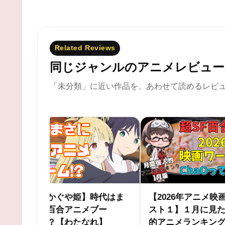
Related Reviews
同じジャンルのアニメレビュー
「未分類」に近い作品を、あわせて読めるレビ
★★★★★
メ映画ワー
令和の熱血スポ根「メダ
陰謀論詰め
見た個人
リスト」レビュー
「LAZARU
ング【近
ビュー