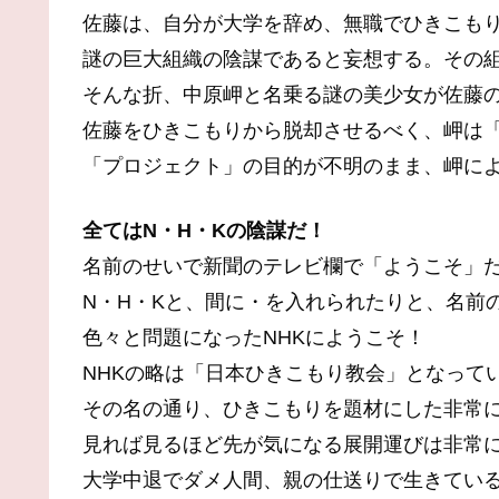
佐藤は、自分が大学を辞め、無職でひきこも
謎の巨大組織の陰謀であると妄想する。その組
そんな折、中原岬と名乗る謎の美少女が佐藤
佐藤をひきこもりから脱却させるべく、岬は
「プロジェクト」の目的が不明のまま、岬に
全てはN・H・Kの陰謀だ！
名前のせいで新聞のテレビ欄で「ようこそ」
N・H・Kと、間に・を入れられたりと、名前
色々と問題になったNHKにようこそ！
NHKの略は「日本ひきこもり教会」となって
その名の通り、ひきこもりを題材にした非常
見れば見るほど先が気になる展開運びは非常
大学中退でダメ人間、親の仕送りで生きてい