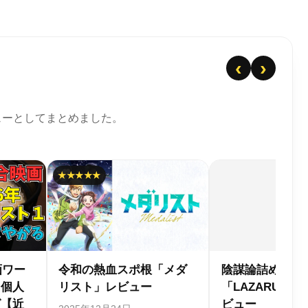
‹
›
ューとしてまとめました。
合わせセット
異世界半沢直樹「サラリ
【20年前
S ラザロ」レ
ーマンが異世界に行った
メを振り
ら四天王になった話」レ
特集【あ