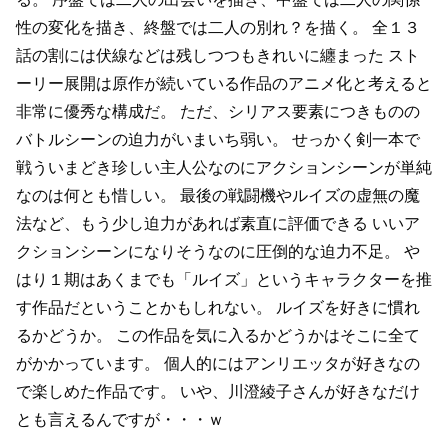
性の変化を描き、終盤では二人の別れ？を描く。
全１３
話の割には伏線などは残しつつもきれいに纏まった
スト
ーリー展開は原作が続いている作品のアニメ化と考えると
非常に優秀な構成だ。
ただ、シリアス要素につきものの
バトルシーンの迫力がいまいち弱い。
せっかく剣一本で
戦ういまどき珍しい主人公なのにアクションシーンが単純
なのは何とも惜しい。
最後の戦闘機やルイズの虚無の魔
法など、もう少し迫力があれば素直に評価できる
いいア
クションシーンになりそうなのに圧倒的な迫力不足。
や
はり１期はあくまでも「ルイズ」というキャラクターを推
す作品だということかもしれない。
ルイズを好きに慣れ
るかどうか。
この作品を気に入るかどうかはそこに全て
がかかっています。
個人的にはアンリエッタが好きなの
で楽しめた作品です。
いや、川澄綾子さんが好きなだけ
とも言えるんですが・・・ｗ