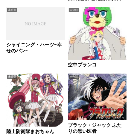
だったが2006年にOVAとして発
売された基本的なストーリーは前
未分類
未分類
作から２年後が舞台。草薙素子が
２年前に突如疾走し、彼女が抜け
た枠を補うために公安...
シャイニング・ハーツ~幸
せのパン~
空中ブランコ
未分類
未分類
ブラック・ジャック ふた
りの黒い医者
陸上防衛隊まおちゃん