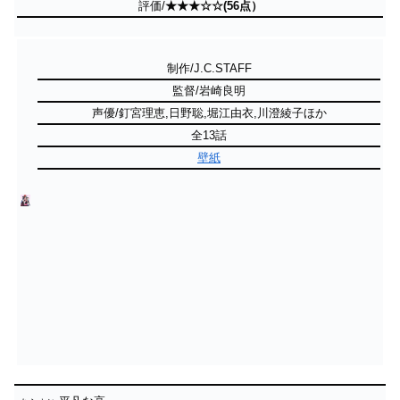
評価/
★★★☆☆(56点）
制作/J.C.STAFF
監督/岩崎良明
声優/釘宮理恵,日野聡,堀江由衣,川澄綾子ほか
全13話
壁紙