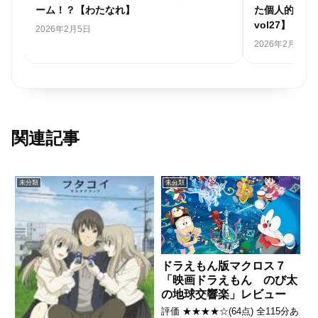
ーム！？【わたなれ】
た個人的アニ
vol27】
2026年2月5日
2026年2月1日
関連記事
未分類
未分類
ドラえもん版マクロス７
「映画ドラえもん のび太
の地球交響楽」レビュー
評価 ★★★★☆(64点) 全115分あ