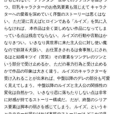
つ、巨乳キャラクターのお色気要素も混じえて
キャラク
ターへの愛着を深めていく序盤のストーリーは悪くはな
い。
ただ逆に言えばヒロインである「ルイズ」を気に入
らなければ、
本作品は全く楽しめない作品になってしま
っている点は残念でならない。
ルイズの行動や言動はか
なりきつい。
いきなり異世界に来た主人公に対し使い魔
なので奴隷＆犬扱い、
お仕置きされるは食事無しにされ
るはと結構キツイ（苦笑）
その要素をツンデレのツンと
いう部分で受け止めるか、
ただの暴力行為と受け止める
かで作品の印象は大きく違う。
ルイズのキャラクターを
受け入れることが出来れば、中盤以降のデレの部分も可愛
く見えてしまう。
中盤以降のルイズと主人公の関係性の
変化は自然かつ、
いきなり恋に落ちたりしない点は非常
に好感が持てるストーリー構成だ。
だが、終盤のシリア
ス要素は脚本の弱さを感じてしまう。
ルイズ。というキ
ャラクターが居なければ本筋のストーリーは
どこかで見