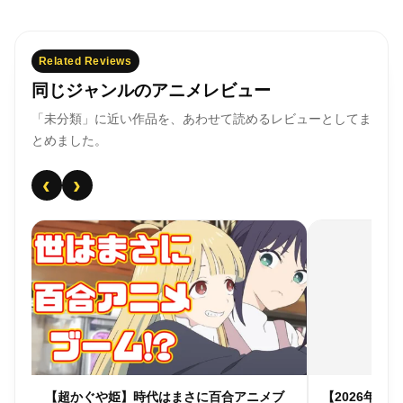
Related Reviews
同じジャンルのアニメレビュー
「未分類」に近い作品を、あわせて読めるレビューとしてま
とめました。
‹
›
個人
【超かぐや姫】時代はまさに百合アニメブ
【2026年