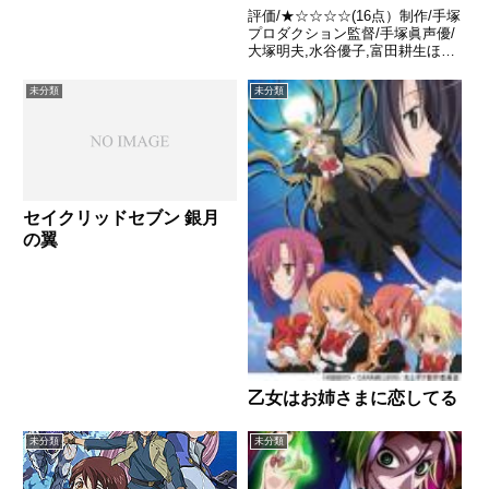
評価/★☆☆☆☆(16点）制作/手塚
プロダクション監督/手塚眞声優/
大塚明夫,水谷優子,富田耕生ほか
全話/各話キャプ画付き感想はこ
ちらあらすじ京都のダイダロス製
未分類
未分類
薬会社で爆発事件が起きた。BJ
は友引警部によって留置されてい
たが、負傷した患者を...
セイクリッドセブン 銀月
の翼
乙女はお姉さまに恋してる
未分類
未分類