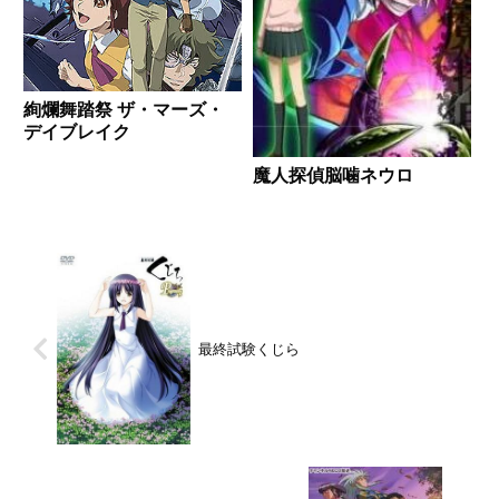
絢爛舞踏祭 ザ・マーズ・
デイブレイク
魔人探偵脳噛ネウロ
最終試験くじら