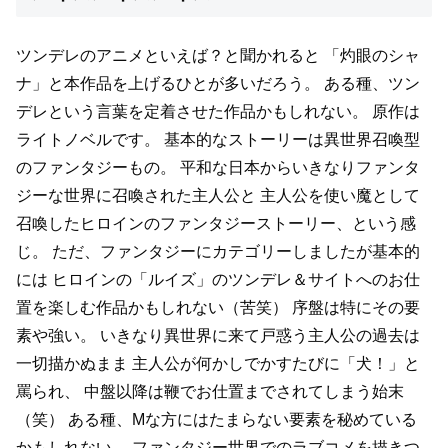
ツンデレのアニメといえば？と聞かれると
「灼眼のシャ
ナ」と本作品を上げるひとが多いだろう。
ある種、ツン
デレという言葉を定着させた作品かもしれない。
原作は
ライトノベルです。
基本的なストーリーは異世界召喚型
のファンタジーもの。
平和な日本からいきなりファンタ
ジーな世界に召喚された主人公と
主人公を使い魔として
召喚したヒロインのファンタジーストーリー、という感
じ。
ただ、ファンタジーにカテゴリーしましたが基本的
には
ヒロインの「ルイズ」のツンデレ＆サイトへのお仕
置を楽しむ作品かもしれない（苦笑）
序盤は特にその要
素や強い。
いきなり異世界に来て戸惑う主人公の過去は
一切描かぬまま
主人公が何かしでかすたびに「犬！」と
罵られ、
中盤以降は鞭でお仕置までされてしまう始末
（笑）
ある種、Mな方にはたまらない要素を秘めている
かもしれない。
ファンタジー世界でのラブコメを描きつ