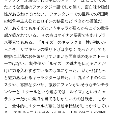
たような普通のファンタジー話でしか無く、面白味や独創
性があるわけではない。
ファンタジーでの世界での2国間
の戦争や主人公とヒロインの秘密など
ベタかつ普通だ
が、あくまでもルイズというキャラが居るからこその世界
感が築かれている。
その点はマイナス要素でもありプラ
ス要素でもある。
「ルイズ」のキャラクター性が強いか
らこそ、サブキャラの掘り下げは少なく
あったとしても
微妙に上辺のお色気だけでいまいち面白味のあるストーリ
ーではない。
制作側が「ルイズ」の魅力を伝えることだ
けに力を入れすぎているのも気になった。
活かせばもっ
と魅力あふれるキャラクターは居た。
巨乳メイドのシエ
スタや、寡黙なタバサ、微妙にファンがいそうなモンモラ
ンシーと
１クールという短さでは「ルイズ」というキャ
ラクターだけに焦点を当てるしかないののは残念。
しか
し、全体的に１クールの割には起承転結がしっかりしてい
る。
序盤では二人の出会いを描き、中盤では二人の関係