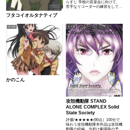
らすじ 学校の音楽会に向けて、
苦手なリコーダーの練習をしてい
るのび太の前に、不思議な少女ミ
フタコイオルタナティブ
ッカが現れる。のび太の奏でるの
んびりとした音色が気に入ったミ
ッカは、音楽がエネルギーになる
未分類
未分類
惑星でつくられた「音...
かのこん
攻殻機動隊 STAND
ALONE COMPLEX Solid
State Society
評価/★★★★★(90点）100分で
味わう攻殻機動隊本作品は攻殻機
動隊の続編。当初は劇場版の予定