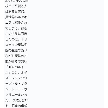
平凡な高
あらすじ
校生・平賀才人
はある日突然、
異世界ハルケギ
ニアに召喚され
てしまう。彼を
この世界に召喚
したのは、トリ
ステイン魔法学
院の生徒であり
ながら魔法の才
能がまるで無い
「ゼロのルイ
ズ」こと、ルイ
ズ・フランソワ
ーズ・ル・ブラ
ン・ド・ラ・ヴ
ァリエールだっ
た。
失敗とはい
え、召喚の儀式