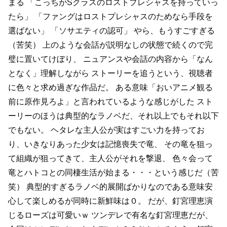
まる
「こっちがSクラスのロストプレシャスを持っていっ
たら」
「ファングはロストプレシャスのためなら手段を
選ばない」
「ソサエティの認可」
やら、もうすごすぎる
（苦笑）
上のような会話が説明なしの状態で続くので完
璧に置いてけぼり、
ニュアンスや会話の内容から「なん
となく」理解しながら
ストーリーを追うという、視聴者
に色々と求め過ぎな作品だ。
ある意味「おいアニメ観る
前に原作見ろよ」と言われているような感じがした
スト
ーリーのほうは典型的なラノベだ、それ以上でもそれ以下
でもない。
ヘタレな主人公が実はすごい力を持ってお
り、いきなりあった少女は記憶喪失で竜、
その竜を狙っ
て組織が狙ってきて、主人公がそれを撃退、
色々会って
竜とハトコとの同棲生活が始まる・・・という感じだ（苦
笑）
典型的すぎるラノベ的展開ばかりなのである意味安
心して楽しめるが同時に新鮮味は０。
だが、釘宮理恵演
じるローズは可愛いｗ
ツンデレで有名な釘宮理恵だが、