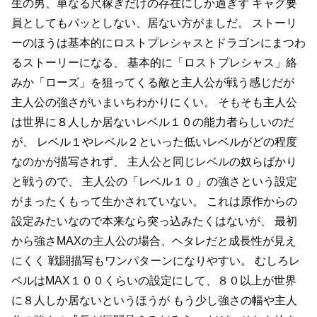
生の男、単なる尺稼ぎだけの存在にしか過ぎず
ギャグ要
員としてもパッとしない、居ない方がましだ。
ストーリ
ーのほうは基本的にロストプレシャスとドラゴンにまつわ
るストーリーになる、
基本的に「ロストプレシャス」絡
みか「ローズ」を狙ってくる敵と主人公が戦う感じだが
主人公の強さがいまいちわかりにくい。
そもそも主人公
は世界に８人しか居ないレベル１０の能力者らしいのだ
が、
レベル１やレベル２といった低いレベルがどの程度
なのかが描写されず、
主人公と同じレベルの奴らばかり
と戦うので、
主人公の「レベル１０」の強さという設定
がまったくもって生かされていない。
これは原作からの
設定みたいなので本来なら突っ込みたくはないが、
最初
から強さMAXの主人公の場合、ヘタレだと成長性が見え
にくく
戦闘描写もワンパターンになりやすい。
むしろレ
ベルはMAX１００くらいの設定にして、８０以上が世界
に８人しか居ないというほうが
もう少し強さの幅や主人