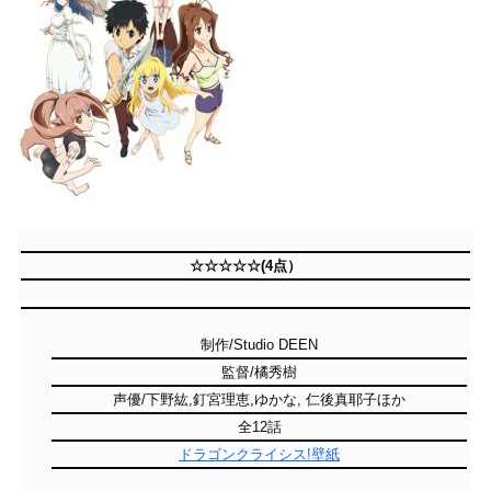
☆☆☆☆☆(4点）
制作/Studio DEEN
監督/橘秀樹
声優/下野紘,釘宮理恵,ゆかな, 仁後真耶子ほか
全12話
ドラゴンクライシス!壁紙