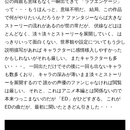
公の両親も意味もなく一瞬出てきて
「ラブエンゲージ」
って・・・もうほんっと、意味不明だ。
結局、この作品
で何がやりたいんだろうか？
ファンタジーならば大きな
ストーリーの流れがあるのが世の常だが、
伏線などはほ
とんどなく、淡々淡々とストーリーを展開していく。
は
っきりいって面白くない、世界観や設定についてもう少し
説明描写があれば
キャラクターに感情移入しやすかった
かもしれないがそれも厳しい。
またキャラクターも多
い・・・。
一回出ただけでその後に一回も出ないキャラ
も数多くおり、
キャラの深みが薄いまま淡々とストーリ
ーを展開するので
誰かの声優のファンじゃなければ閲覧
は厳しい。
それと、これはアニメ本編とは関係ないので
本来つっこまないのだが
「ED」がひどすぎる。
これが
EDの曲だが、最初に聞いたときどん引きした・・・