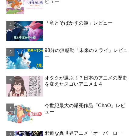
ビュー
「竜とそばかすの姫」レビュー
98分の無感動「未来のミライ」レビュ
ー
オタクが選ぶ！？日本のアニメの歴史
を変えたスゴいアニメ１４
今世紀最大の爆死作品「ChaO」レビ
ュー
邪道な異世界アニメ「オーバーロー