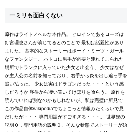
一ミリも面白くない
原作はライトノベルな本作品。
ヒロインであるローズは
釘宮理恵さんが演じてるとのことで
最初は話題性があり
ました。
基本的なストーリーはボーイ・ミーツ・ガール
なファンタジー。
ハトコに男手が必要と連れてこられた
場所でトランクに入っていた少女と出会う、
少女はなぜ
か主人公の名前を知っており、右手から炎を出し追っ手を
追い払った。
少女は実はドラゴンだった・・・という感
じだろうか
序盤から凄い置いてけぼりを喰らう。
原作を
読んでいれば別なのかもしれないが、私は完璧に所見で
この作品自体wikipediaでちょこっと情報みたくらいで見
だしたが・・・
専門用語がすごすぎる・・・。
世界観の
説明０，専門用語の説明０、そんな状態でストーリーが始