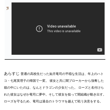
あらすじ
普通の高校生だった如月竜司の平穏な生活は、年上のハト
コ・七尾英理子の帰国で一変。
彼女と共に闇ブローカーから強奪した
箱の中にいたのは、なんとドラゴンの少女だった。
ローズと名付けら
れた彼女はなぜか竜司に夢中。そして彼女を狙って闇組織が動き出す。
ローズを守るため、竜司は過去のトラウマを越えて戦う決意をする。