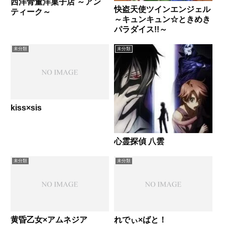
西洋骨董洋菓子店 ～アン
快盗天使ツインエンジェル
ティーク～
～キュンキュン☆ときめき
パラダイス!!～
未分類
未分類
kiss×sis
心霊探偵 八雲
未分類
未分類
黄昏乙女×アムネジア
れでぃ×ばと！