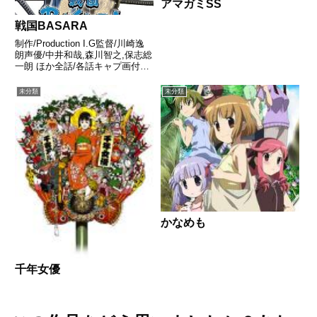
アマガミSS
戦国BASARA
制作/Production I.G監督/川崎逸
朗声優/中井和哉,森川智之,保志総
一朗 ほか全話/各話キャプ画付き
感想はこちらあらすじ時は、群雄
割拠の戦国時代――。越後の軍
未分類
未分類
神・上杉謙信との雌雄を決するべ
く、川中島に陣を敷く甲斐の虎・
武田信玄。...
かなめも
千年女優