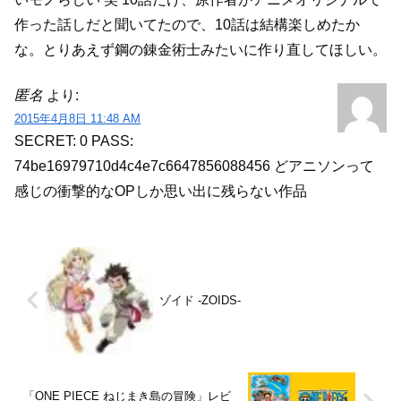
作った話しだと聞いてたので、10話は結構楽しめたか
な。とりあえず鋼の錬金術士みたいに作り直してほしい。
匿名
より:
2015年4月8日 11:48 AM
SECRET: 0
PASS:
74be16979710d4c4e7c6647856088456
どアニソンって
感じの衝撃的なOPしか思い出に残らない作品
ゾイド -ZOIDS-
「ONE PIECE ねじまき島の冒険」レビ