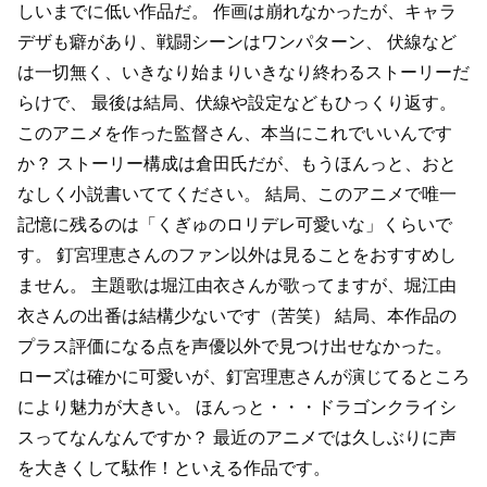
しいまでに低い作品だ。
作画は崩れなかったが、キャラ
デザも癖があり、戦闘シーンはワンパターン、
伏線など
は一切無く、いきなり始まりいきなり終わるストーリーだ
らけで、
最後は結局、伏線や設定などもひっくり返す。
このアニメを作った監督さん、本当にこれでいいんです
か？
ストーリー構成は倉田氏だが、もうほんっと、おと
なしく小説書いててください。
結局、このアニメで唯一
記憶に残るのは「くぎゅのロリデレ可愛いな」くらいで
す。
釘宮理恵さんのファン以外は見ることをおすすめし
ません。
主題歌は堀江由衣さんが歌ってますが、堀江由
衣さんの出番は結構少ないです（苦笑）
結局、本作品の
プラス評価になる点を声優以外で見つけ出せなかった。
ローズは確かに可愛いが、釘宮理恵さんが演じてるところ
により魅力が大きい。
ほんっと・・・ドラゴンクライシ
スってなんなんですか？
最近のアニメでは久しぶりに声
を大きくして駄作！といえる作品です。