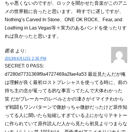
ちゃ悪くないのですが、ロックを聞かせた音楽がこのアニ
メの世界観に合ったと思います。
時すでに遅しですが、
Nothing’s Carved In Stone、ONE OK ROCK、Fear, and
Loathing in Las Vegas等々実力のあるバンドを使ったりす
れば良かったと思います。
匿名
より:
2013年6月12日 2:35 PM
SECRET: 0
PASS:
d7280d7731369f9a4727469a2fae4a53
最近見たんだが俺
は理解が良く最初ロストプレシャスを使ってる時に、前の
持ち主の念が篭ってる的な事言ってたんで大体わかった
笑 だがブレーカーのレベルとかの凄さがイマイチわから
ず戦闘もワンパターンで微妙っちゃ微妙だったけど原作知
ってる人に聞いたら短縮しすぎている上にかなりテキトー
に作られていて原作読んだ人から見たら初見よりつまらな
いモノらしい 笑
10話だけ、原作者がアニメオリジナルで