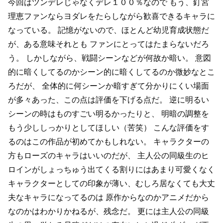
今回はツンデレじゃなくデレ１００％なので
もう、釘宮
理恵ファンならヨダレをたらしながら歓喜できるキャラに
なっている。
記憶がないので、ほとんど幼児育成状態だ
が、ある意味それとも
ファンにとってはたまらないだろ
う。
しかしながら、戦闘シーンなどが何故か暗い。
意図
的に暗くしてるのかシーン的に暗くしてるのか微妙なとこ
ろだが、
全体的に何シーンか暗すぎて分かりにくい場面
が多々あった、この点は評価を下げる点だ。
逆に明るい
シーンの時はものすごい明るかったりと、
明暗の調整を
もう少ししっかりとしてほしい（苦笑）
こんな評価をす
るのはこの作品が初めてかもしれない。
キャラクターの
方もローズのキャラはいいのだが、
主人公の同級生のヒ
ロインがしょっちゅう出てくる割りにはあまり可愛くなく
キャラクターとしての印象が薄い、むしろ居なくても大丈
夫なキャラになってるのは
原作からなのかアニメだから
なのかはわかりかねるが、残念だ。
更には主人公の同級