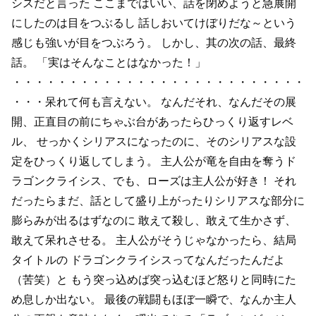
シスだと言った
ここまではいい、話を閉めようと急展開
にしたのは目をつぶるし
話しおいてけぼりだな～という
感じも強いが目をつぶろう。
しかし、其の次の話、最終
話。
「実はそんなことはなかった！」
・・・・・・・・・・・・・・・・・・・・・・・・・・
・・・呆れて何も言えない。
なんだそれ、なんだその展
開、正直目の前にちゃぶ台があったらひっくり返すレベ
ル、
せっかくシリアスになったのに、そのシリアスな設
定をひっくり返してしまう。
主人公が竜を自由を奪うド
ラゴンクライシス、でも、ローズは主人公が好き！
それ
だったらまだ、話として盛り上がったりシリアスな部分に
膨らみが出るはずなのに
敢えて殺し、敢えて生かさず、
敢えて呆れさせる。
主人公がそうじゃなかったら、結局
タイトルの
ドラゴンクライシスってなんだったんだよ
（苦笑）と
もう突っ込めば突っ込むほど怒りと同時にた
め息しか出ない。
最後の戦闘もほぼ一瞬で、なんか主人