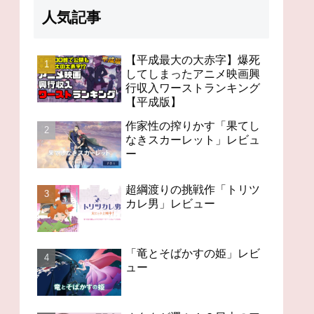
人気記事
【平成最大の大赤字】爆死
してしまったアニメ映画興
行収入ワーストランキング
挑戦作「トリ
刮目せよ、これが僧侶枠
「竜とそばかすの
【平成版】
レビュー
だ！「僧侶枠アニメ」特
ビュー
集アニメコラム
作家性の搾りかす「果てし
なきスカーレット」レビュ
ー
超綱渡りの挑戦作「トリツ
カレ男」レビュー
「竜とそばかすの姫」レビ
ュー