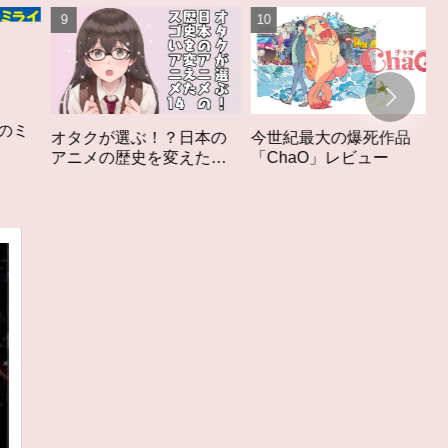
クが選ぶ！？日本の
今世紀最大の爆死作品
超綱渡りの
メの歴史を変えたス
「ChaO」レビュー
ツカレ男」
アニメ１４