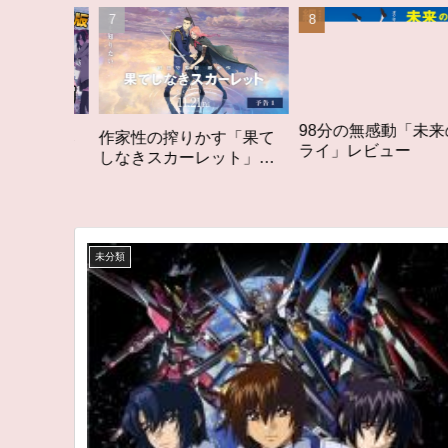
98分の無感動「未来のミ
作家性の搾りかす「果て
オタ
ライ」レビュー
しなきスカーレット」レ
アニ
ビュー
ゴい
未分類