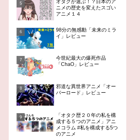
オタクが選ぶ！？日本のア
ニメの歴史を変えたスゴい
アニメ１４
98分の無感動「未来のミラ
イ」レビュー
今世紀最大の爆死作品
「ChaO」レビュー
邪道な異世界アニメ「オー
バーロード」レビュー
「オタク歴２０年の私を構
成する５つのアニメ」アニ
メコラム #私を構成する5つ
のアニメ