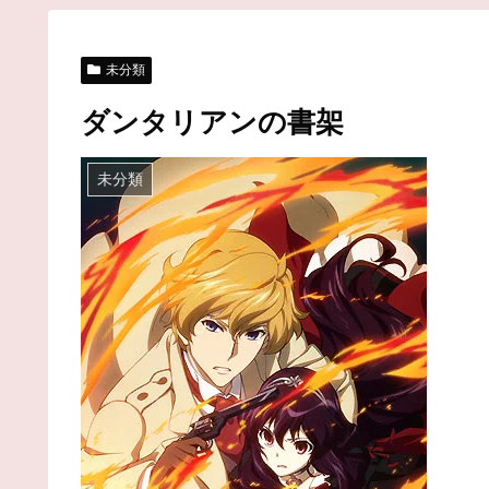
未分類
ダンタリアンの書架
未分類