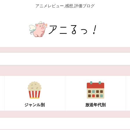
アニメレビュー,感想,評価ブログ
ジャンル別
放送年代別