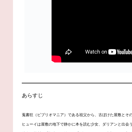
あらすじ
蒐書狂（ビブリオマニア）である祖父から、古ぼけた屋敷とそ
ヒューイは屋敷の地下で静かに本を読む少女、ダリアンと出会