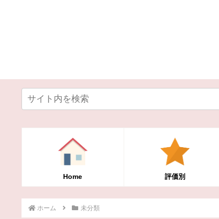
Home
評価別
ホーム
未分類