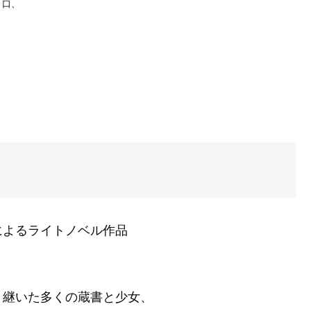
り口、
によるライトノベル作品
き継いた多くの蔵書と少女、