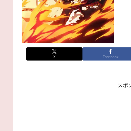
X
Facebook
スポ