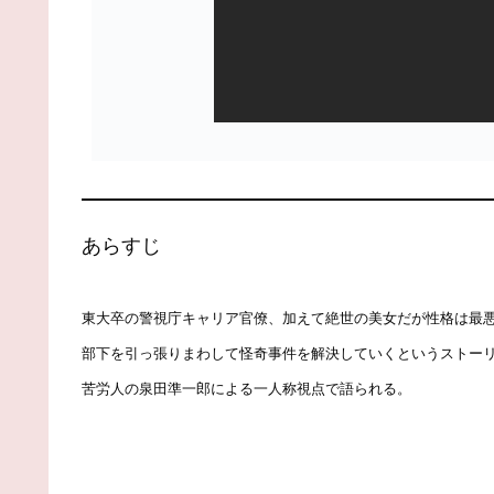
あらすじ
東大卒の警視庁キャリア官僚、加えて絶世の美女だが性格は最
部下を引っ張りまわして怪奇事件を解決していくというストー
苦労人の泉田準一郎による一人称視点で語られる。