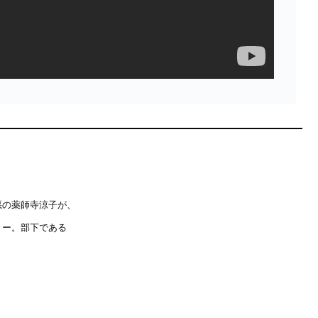
悪の薬師寺涼子が、
リー。部下である