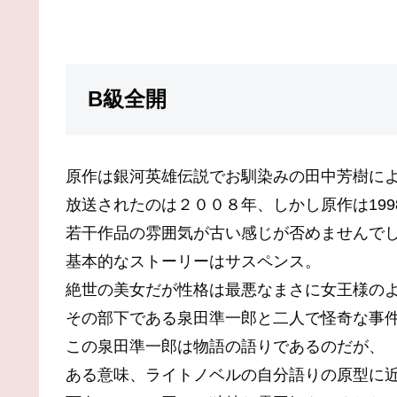
B級全開
原作は銀河英雄伝説でお馴染みの田中芳樹に
放送されたのは２００８年、しかし原作は199
若干作品の雰囲気が古い感じが否めませんで
基本的なストーリーはサスペンス。
絶世の美女だが性格は最悪なまさに女王様の
その部下である泉田準一郎と二人で怪奇な事
この泉田準一郎は物語の語りであるのだが、
ある意味、ライトノベルの自分語りの原型に