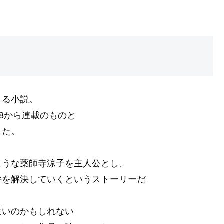
よる小説。
8から連載のものと
した。
ような薬師寺涼子を主人公とし、
件を解決していくというストーリーだ
近いのかもしれない