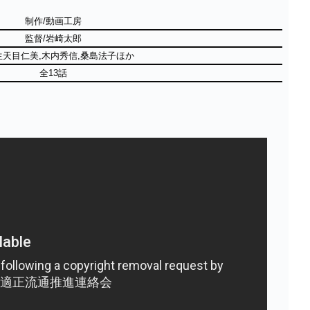
制作/動画工房
監督/岩崎太郎
生天目仁美,木内秀信,桑島法子ほか
全13話