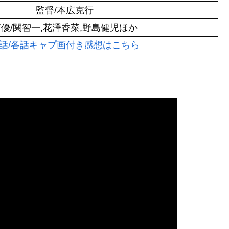
監督/本広克行
優/関智一,花澤香菜,野島健児ほか
話/各話キャプ画付き感想はこちら