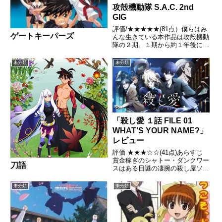
攻殻機動隊 S.A.C. 2nd
GIG
評価/★★★★★(81点）僕らはみ
ゲートキーパーズ
んな生きている本作品は攻殻機動
隊の２期。１期から約１年後に放
映された本作品から「押井守」氏
がストーリーコンセプトに参加し
未分類
未分類
ている基本的なストーリーは１期
の続き。笑い男事件の後、解散、
再結成した公安9課。そんな...
「殺し愛 １話 FILE 01
WHAT’S YOUR NAME?」
レビュー
評価 ★★★☆☆(41点)あらすじ
賞金稼ぎのシャトー・ダンクワー
刀語
スはある日謎の凄腕の殺し屋ソ
ン・リヤンハに遭遇し圧倒的な力
で制されるが彼が要求したのは彼
未分類
未分類
女の連絡先であった。引用-
Wikipedia