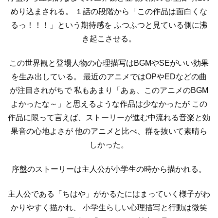
めり込まされる。
１話の段階から「この作品は面白くな
るっ！！！」という期待感を
ふつふつと見ている側に沸
き起こさせる。
この世界観と登場人物の心理描写はBGMやSEがいい効果
を生み出している。
最近のアニメではOPやEDなどの曲
が注目されがちで
私もあまり「あぁ、このアニメのBGM
よかったな～」と思えるような作品は少なかったが
この
作品に限って言えば、ストーリーが進む中流れる音楽と効
果音の心地よさが
他のアニメと比べ、群を抜いて素晴ら
しかった。
序盤のストーリーは主人公が小学生の時から描かれる。
主人公である「ちはや」がかるたにはまっていく様子がわ
かりやすく描かれ、
小学生らしい心理描写と行動は微笑