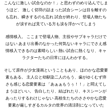
こんなに激しい試合なのか！」と思わずのめり込んでしま
うほど、
激しく切羽の詰まった試合シーンは目を離すの
も忘れ、瞬きするのも忘れ
試合が終わり、登場人物たち
が涙すれば見ている方も涙を浮かべてしまう
感情移入。
ここまで登場人物、主役やサブキャラだけで
はない
あまり出番のなかった何気ないキャラにでさえ感
情移入できるのは素晴らしい
熱い試合に熱くなり、キャ
ラクターたちの日常にほんわかする。
そして原作が少女漫画ということもあり、ほのかな恋愛要
素もある。
主人公と幼馴染二人のもう、歯がゆくむず痒
さも感じる恋愛要素は
「あぁぁもうぅ！！」と悶えてし
まうほどいい。
告白したり、結ばれたり、キスシーンが
あったりするわけじゃない
高校生たちのささやかな恋愛
要素が厳しすぎるカルタの世界の清涼剤になっていた