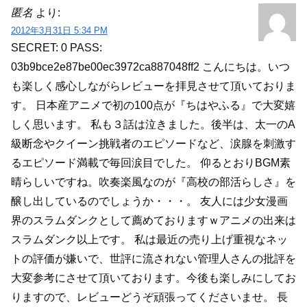
匿名
より:
2012年3月31日 5:34 PM
SECRET: 0
PASS:
03b9bce2e87be00ec3972ca887048ff2
こんにちは。いつ
も楽しく感心しながらレビューを拝見させて頂いておりま
す。
日本産アニメで初の100点が『ちはやふる』で大変嬉
しく思います。
私も３話は泣きました。後半は、太一のA
級断念やクイーン挑戦者のエピソードなど、涙腺を刺激す
るエピソード満載で毎回涙目でした。
仰るとおりBGM素
晴らしいですね。吹奏楽風なのが『高校の部活らしさ』を
醸し出しているのでしょうか・・・。
友人には少女漫画
界のスラムダンクとして薦めておりますｗアニメの出来は
スラムダンク以上です。
私は最近の売り上げ重視なネッ
トの評価が嫌いで、世評に流されない管理人さんの批評を
大変参考にさせて頂いております。今後も楽しみにしてお
りますので、レビューどうぞ頑張ってくださいませ。
長