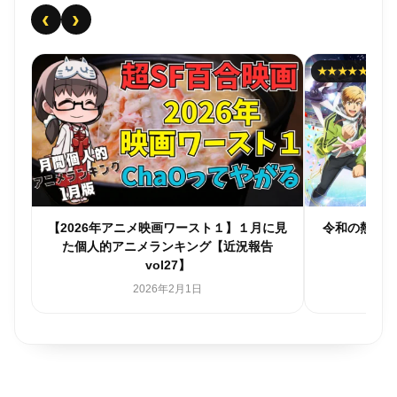
‹
›
★★★★★
に見
令和の熱血スポ根「メダリスト」レビュー
陰謀論詰め合わ
2025年12月24日