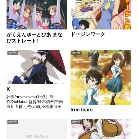
ドージンワーク
がくえんゆーとぴあ まな
びストレート!
未分類
未分類
K
評価/★☆☆☆☆(15点）制
作/GoHands監督/鈴木信吾声優/
浪川大輔,小野大輔,小松未可子ほ
true tears
か全話/各話キャプ画付き感想は
こちらあらすじ現実とは微妙に異
なった歴史を歩んだ現代日本。7
未分類
未分類
人の王権者とその下に集ったクラ
ンたち。第三王権者・赤...