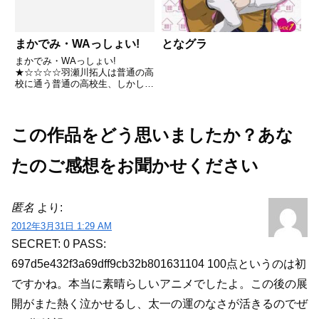
まかでみ・WAっしょい!
となグラ
まかでみ・WAっしょい!
★☆☆☆☆羽瀬川拓人は普通の高
校に通う普通の高校生、しかし実
は地図には載っていないマジシャ
ンズ・アカデミイの生徒で半人前
の魔法使い。召喚のテストの際、
誤って制御に失敗し、出てきたの
この作品をどう思いましたか？あな
は一国を一夜で滅ぼせる力を持つ
という...
たのご感想をお聞かせください
匿名
より:
2012年3月31日 1:29 AM
SECRET: 0
PASS:
697d5e432f3a69dff9cb32b801631104
100点というのは初
ですかね。本当に素晴らしいアニメでしたよ。この後の展
開がまた熱く泣かせるし、太一の運のなさが活きるのでぜ