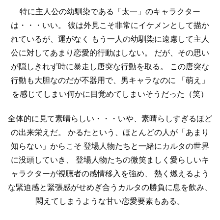
特に主人公の幼馴染である「太一」のキャラクター
は・・・いい。
彼は外見こそ非常にイケメンとして描か
れているが、運がなく
もう一人の幼馴染に遠慮して主人
公に対してあまり恋愛的行動はしない。
だが、その思い
が隠しきれず時に暴走し唐突な行動を取る。
この唐突な
行動も大胆なのだが不器用で、男キャラなのに
「萌え」
を感じてしまい何かに目覚めてしまいそうだった（笑）
全体的に見て素晴らしい・・・いや、素晴らしすぎるほど
の出来栄えだ。
かるたという、ほとんどの人が「あまり
知らない」からこそ
登場人物たちと一緒にカルタの世界
に没頭していき、
登場人物たちの微笑ましく愛らしいキ
ャラクターが視聴者の感情移入を強め、
熱く燃えるよう
な緊迫感と緊張感がせめぎ合うカルタの勝負に息を飲み、
悶えてしまうような甘い恋愛要素もある。