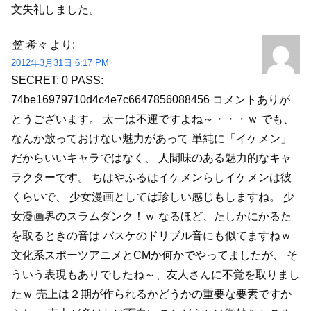
文失礼しました。
笠 希々
より:
2012年3月31日 6:17 PM
SECRET: 0
PASS:
74be16979710d4c4e7c6647856088456
コメントありが
とうございます。
太一は不運ですよね～・・・ｗ
でも、
なんか放っておけない魅力があって
単純に「イケメン」
だからいいキャラではなく、
人間味のある魅力的なキャ
ラクターです。
ちはやふるはイケメンらしイケメンは彼
くらいで、
少女漫画としては珍しい感じもしますね。
少
女漫画界のスラムダンク！ｗ
なるほど、たしかにかるた
を取るときの音は
バスケのドリブル音にも似てますねｗ
文化系スポーツアニメとCMか何かでやってましたが、
そ
ういう表現もありでしたね～、友人さんに不覚を取りまし
たｗ
売上は２期が作られるかどうかの重要な要素ですか