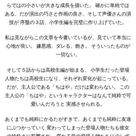
らではの小さいが大きな成長を描いた。
確かに単純では
ある、だが演出の巧さと作画の良さ、そして声優さんの演
技が
序盤の３話、小学生編を完璧に作り上げていた。
私は見ながらこの文章を今書いているが、見ていて本当に
心地が良い。
嫌悪感、ダレる、飽き。
そういったものが
一切ない。
そして５話からは高校生編が始まる、
小学生だった登場
人物たちは高校生になり、それぞれ変化が起こっている。
だが、主人公である「ちはや」だけは変わらない。
この
主人公の「ちはや」というキャラクターはなんて純粋で可
愛いんだろうと
実感させられる。
あくまでも純粋にかるたがすきで、あくまでも純粋に友達
にぶつかっていく
変わってしまった登場人物たちも彼女