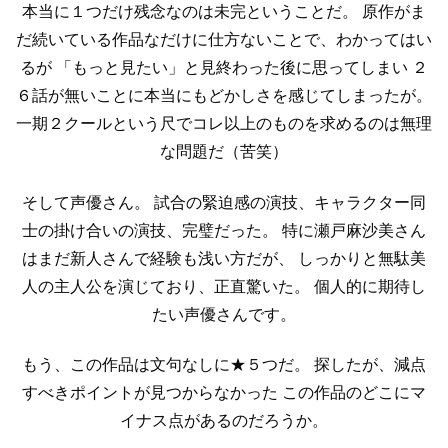
本当に１つだけ残念なのは未完ということだ。
原作がま
だ続いている作品なだけに仕方ないことで、わかってはい
るが
「もっと見たい」と見終わった後に思ってしまい
２
６話が無いことに本当にもどかしさを感じてしまったが。
一期２クールという尺でコレ以上のものを求めるのは無理
な問題だ（苦笑）
そして声優さん。
試合の緊迫感の演技、キャラクター同
士の掛け合いの演技、完璧だった。
特に瀬戸麻沙美さん
はまだ新人さんで経験も浅い方だが、
しっかりと無駄美
人の主人公を演じており、正直驚いた。
個人的に期待し
たい声優さんです。
もう、この作品は文句なしに★５つだ。
探したが、減点
すべきポイントが見つからなかった
この作品のどこにマ
イナス点があるのだろうか。