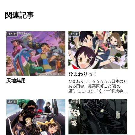
関連記事
未分類
未分類
ひまわりっ！
天地無用
ひまわりっ！☆☆☆☆☆日本のと
ある田舎、霞高原町こと“霞の
里”。ここには、“くノ一”養成学
校“志能備学園”がある。ここにや
ってきた普通の少女ひまわりは、
未分類
未分類
学校に入学した直後、忍術に失敗
し、新任教師のハヤトに助けられ
る。彼と主従の“契り”を交わ...