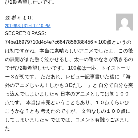
ひ2期希望したいです。
笠 希々
より:
2012年3月31日 12:10 PM
SECRET: 0
PASS:
74be16979710d4c4e7c6647856088456
> 100点というの
は初ですかね。本当に素晴らしいアニメでしたよ。この後
の展開がまた熱く泣かせるし、太一の運のなさが活きるの
でぜひ2期希望したいです。
100点は一応、トイストーリ
ー３が初です。
ただあれ、レビュー記事書いた後に
「海
外のアニメじゃん！しかも３Dだし！」と
自分で自分を突
っ込んでしまいましたｗ
日本のアニメとしては初１００
点です。
本当は未完ということもあり、１０点くらいひ
こうかな？とも
考えたのですが、
文句なしの１００点に
してしまいましたｗ
ではでは、コメント有難うござまし
た