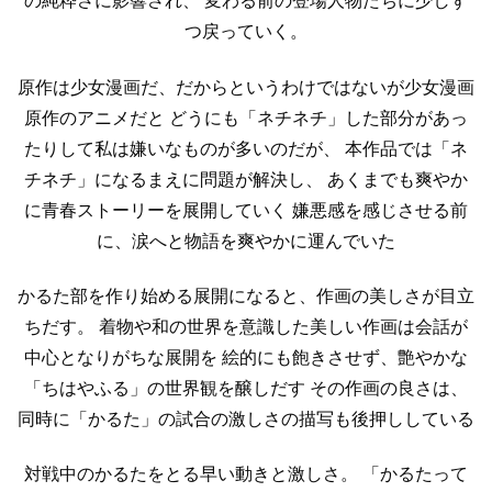
の純粋さに影響され、
変わる前の登場人物たちに少しず
つ戻っていく。
原作は少女漫画だ、だからというわけではないが少女漫画
原作のアニメだと
どうにも「ネチネチ」した部分があっ
たりして私は嫌いなものが多いのだが、
本作品では「ネ
チネチ」になるまえに問題が解決し、
あくまでも爽やか
に青春ストーリーを展開していく
嫌悪感を感じさせる前
に、涙へと物語を爽やかに運んでいた
かるた部を作り始める展開になると、作画の美しさが目立
ちだす。
着物や和の世界を意識した美しい作画は会話が
中心となりがちな展開を
絵的にも飽きさせず、艶やかな
「ちはやふる」の世界観を醸しだす
その作画の良さは、
同時に「かるた」の試合の激しさの描写も後押ししている
対戦中のかるたをとる早い動きと激しさ。
「かるたって