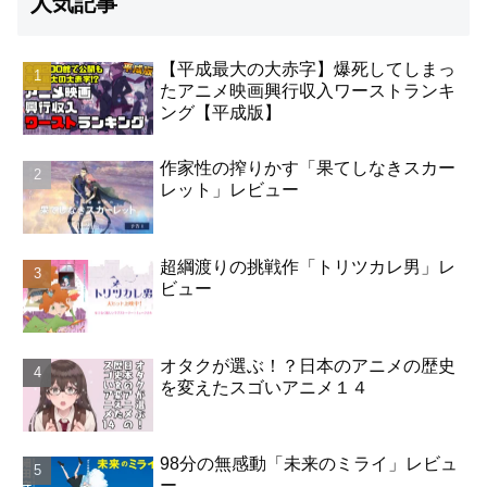
人気記事
【平成最大の大赤字】爆死してしまっ
たアニメ映画興行収入ワーストランキ
ング【平成版】
作家性の搾りかす「果てしなきスカー
レット」レビュー
超綱渡りの挑戦作「トリツカレ男」レ
ビュー
オタクが選ぶ！？日本のアニメの歴史
を変えたスゴいアニメ１４
98分の無感動「未来のミライ」レビュ
ー