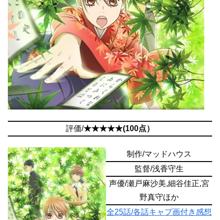
評価/
★★★★★(100点）
制作/マッドハウス
監督/浅香守生
声優/瀬戸麻沙美,細谷佳正,宮
野真守ほか
全25話/各話キャプ画付き感想