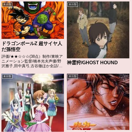
未分類
未分類
ドラゴンボールZ 超サイヤ人
だ孫悟空
評価/★★☆☆☆(38点）制作/東映ア
ニメーション監督/橋本光夫声優/野
神霊狩/GHOST HOUND
沢雅子,田中真弓,古谷徹ほか全話/各
話キャプ画付き感想はこちらあらす
じ全宇宙を支配しようとたくらむ悪
未分類
未分類
の宇宙人スラッグが、地球を最新型
惑星クルーザーとして使用するため
に襲...