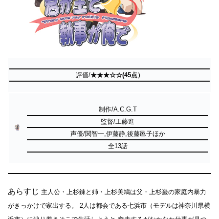
評価/
★★★☆☆(45点）
制作/A.C.G.T
監督/工藤進
声優/関智一,伊藤静,後藤邑子ほか
全13話
あらすじ
主人公・上杉錬と姉・上杉美鳩は父・上杉巌の家庭内暴力
がきっかけで家出する。
2人は都会である七浜市（モデルは神奈川県横