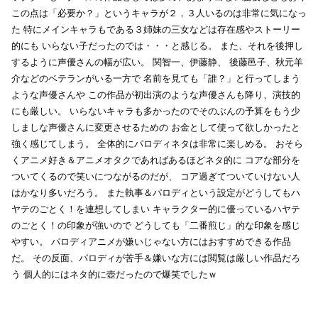
この点は「必要か？」というキャラが２，３人いるのは非常に気になっ
た
特にメインキャラもである３姉妹の三女などは存在感やストーリー
的にも
いらない子だったのでは・・・と感じる。
また、それを後押し
するように声優さんの幅が広い。
関智一、伊藤静、 後藤邑子、秋元羊
介などのベテランがいる一方で
名前を見ても「誰？」と行ってしまう
ような声優さんや
この作品が初出演のような声優さんも降り、演技的
にも厳しい。
いらないキャラも多かったのでそのぶんの予算をもう少
しましな声優さんに変更させるための
お金として使って欲しかったと
強く感じてしまう。
全体的にパロディネタは非常に楽しめる。
おそら
くアニメ好き＆アニメオタクであればあるほどネタ的に
コアな部分を
ついてくるので笑いにつながるのだが、
コア過ぎてついていけない人
はかなり多いだろう。
また執事＆パロディという設定がどうしてもハ
ヤテのごとく！を連想してしまい
キャラクター的に優っているハヤテ
のごとく！の印象が強いので
どうしても「二番煎じ」的な印象を感じ
やすい。
パロディアニメが嫌いじゃない方にはおすすめできる作品
だ。
その反面、パロディが苦手＆嫌いな方には閲覧は厳しい作品だろ
う
個人的にはネタ的に壺だったので爆笑でしたｗ