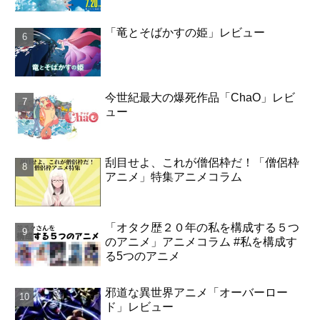
「竜とそばかすの姫」レビュー
今世紀最大の爆死作品「ChaO」レビ
ュー
刮目せよ、これが僧侶枠だ！「僧侶枠
アニメ」特集アニメコラム
「オタク歴２０年の私を構成する５つ
のアニメ」アニメコラム #私を構成す
る5つのアニメ
邪道な異世界アニメ「オーバーロー
ド」レビュー