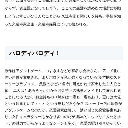
浜市）に辿り着きそこで生活しようと
奔走するがなかなか仕事が見つ
からず、資金難となってしまう。
ここでの生活を諦め次の場所に移動
しようとするがひょんなことから
久遠寺家と関わりを持ち、事情を知
った久遠寺家当主・久遠寺森羅によって拾われる。
パロディパロディ！
原作はアダルトゲーム、つよきすなどが有名な会社さん。
アニメ化に
伴い声優が変更され、よりパロディ色が強くなっている
基本的なスト
ーリーはラブコメ。
父親のひどい虐待に耐えかねて家出した主人公と
姉、
二人はとあるきっかけからお金持ちの執事とメイドして雇われる
ことになる
だが、お金持ちの３姉妹は一癖も二癖もあり、更には大佐
という執事もいて・・・
という感じだろうか？
ストーリー的に原作が
アダルトゲームなのだが、恋愛要素は薄い。
淡い感じの恋愛要素もあ
り、女性キャラクターもかなり多いのだが
基本的にウブな主人公とオ
トナの魅力でからかうようなシーンも多く、
恋愛の駆け引きやそうい