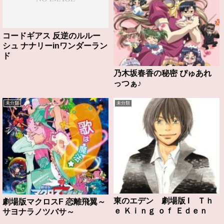
コードギアス 反逆のルルー
シュ ナナリーinワンダーラン
ド
乃木坂春香の秘密 ぴゅあれ
っつぁ♪
未分類
未分類
東のエデン 劇場版 I Ｔｈ
劇場版マクロスF 恋離飛翼～
ｅ Ｋｉｎｇ ｏｆ Ｅｄｅｎ
サヨナラノツバサ～