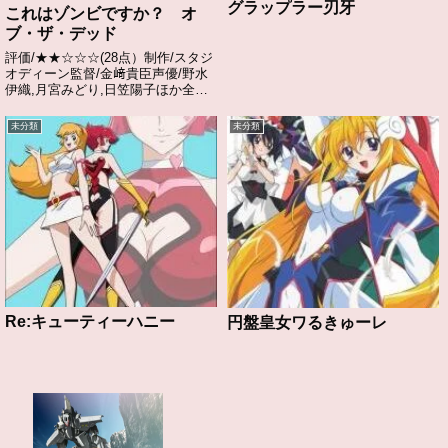
グラップラー刃牙
これはゾンビですか？ オ
ブ・ザ・デッド
評価/★★☆☆☆(28点）制作/スタジ
オディーン監督/金﨑貴臣声優/野水
伊織,月宮みどり,日笠陽子ほか全話/
各話キャプ画付き感想はこちらあら
すじ銀髪の不思議な少女・ユーと出
未分類
未分類
会ったことで殺人事件に巻き込まれ
ゾンビとして蘇った 主人公、相川
歩の...
Re:キューティーハニー
円盤皇女ワるきゅーレ