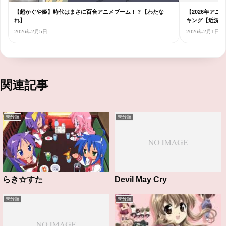
グ
【超かぐや姫】時代はまさに百合アニメブーム！？【わたな
【2026年ア
れ】
キング【近況報告
2026年2月5日
2026年2月1日
関連記事
未分類
未分類
らき☆すた
Devil May Cry
未分類
未分類