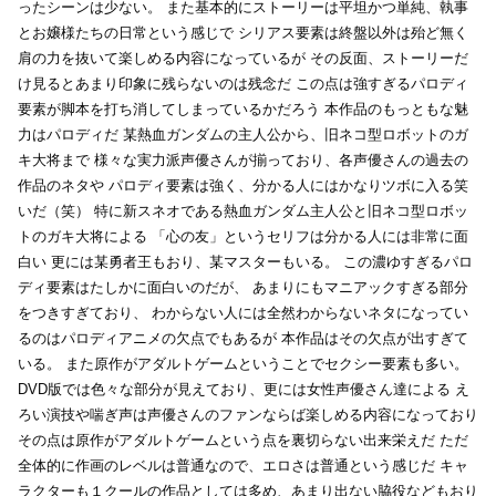
ったシーンは少ない。
また基本的にストーリーは平坦かつ単純、執事
とお嬢様たちの日常という感じで
シリアス要素は終盤以外は殆ど無く
肩の力を抜いて楽しめる内容になっているが
その反面、ストーリーだ
け見るとあまり印象に残らないのは残念だ
この点は強すぎるパロディ
要素が脚本を打ち消してしまっているかだろう
本作品のもっともな魅
力はパロディだ
某熱血ガンダムの主人公から、旧ネコ型ロボットのガ
キ大将まで
様々な実力派声優さんが揃っており、各声優さんの過去の
作品のネタや
パロディ要素は強く、分かる人にはかなりツボに入る笑
いだ（笑）
特に新スネオである熱血ガンダム主人公と旧ネコ型ロボッ
トのガキ大将による
「心の友」というセリフは分かる人には非常に面
白い
更には某勇者王もおり、某マスターもいる。
この濃ゆすぎるパロ
ディ要素はたしかに面白いのだが、
あまりにもマニアックすぎる部分
をつきすぎており、
わからない人には全然わからないネタになってい
るのはパロディアニメの欠点でもあるが
本作品はその欠点が出すぎて
いる。
また原作がアダルトゲームということでセクシー要素も多い。
DVD版では色々な部分が見えており、更には女性声優さん達による
え
ろい演技や喘ぎ声は声優さんのファンならば楽しめる内容になっており
その点は原作がアダルトゲームという点を裏切らない出来栄えだ
ただ
全体的に作画のレベルは普通なので、エロさは普通という感じだ
キャ
ラクターも１クールの作品としては多め、あまり出ない脇役などもおり