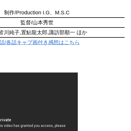
制作/Production I.G、M.S.C
監督/山本秀世
/皆川純子,置鮎龍太郎,諏訪部順一 ほか
話/各話キャプ画付き感想はこちら