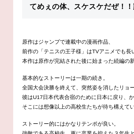
てめぇの体、スケスケだぜ！！
原作はジャンプで連載中の漫画作品、
前作の「テニスの王子様」はTVアニメでも長
本作は原作が完結された後に始まった続編の新
基本的なストーリーは一期の続き。
全国大会決勝を終えて、突然姿を消したリョ
彼はU17日本代表合宿のために日本に戻り、
そこには想像以上の高校生たちが待ち構えて
ストーリー的にはかなりテンポが良い。
強敵である高校生、更に卒業を控えた３年生