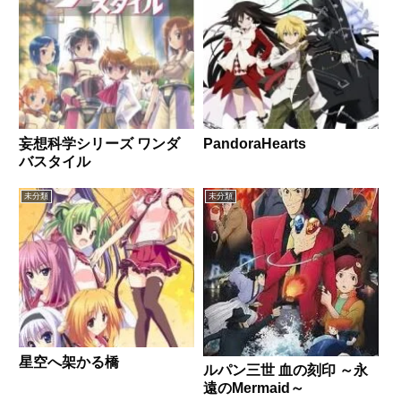
妄想科学シリーズ ワンダ
PandoraHearts
バスタイル
未分類
未分類
星空へ架かる橋
ルパン三世 血の刻印 ～永
遠のMermaid～