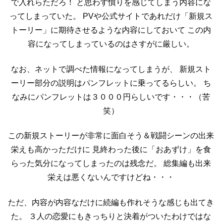
で入れらただろ！
と思わず憤りを感じてしまう内容にな
ってしまっていた。
PVや公式サイトであれだけ「新規ス
トーリー」に期待させるような内容にしておいて
この内
容になってしまっているのはさすがに厳しい。
なお、ネットで調べた情報になってしまうが、
新規スト
ーリー部分の説明はパンフレットに乗ってるらしい。
ち
なみにパンフレットは３０００円らしいです・・・（苦
笑）
この新規ストーリーが非常に面白そう＆戦闘シーンの出来
栄えも高かっただけに
見終わった後に「おあずけ」を食
らった気分になってしまったのは残念だ。
総集編も出来
栄えは悪くないんですけどね・・・
ただ、内容が内容なだけに続編も作れそうな感じも出てき
た。
３人の恋愛にもきっちりと決着がついたわけではな