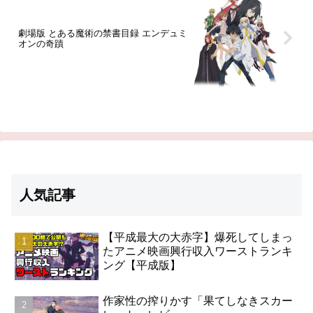
劇場版 とある魔術の禁書目録 エンデュミ
オンの奇蹟
人気記事
【平成最大の大赤字】爆死してしまっ
たアニメ映画興行収入ワーストランキ
ング【平成版】
作家性の搾りかす「果てしなきスカー