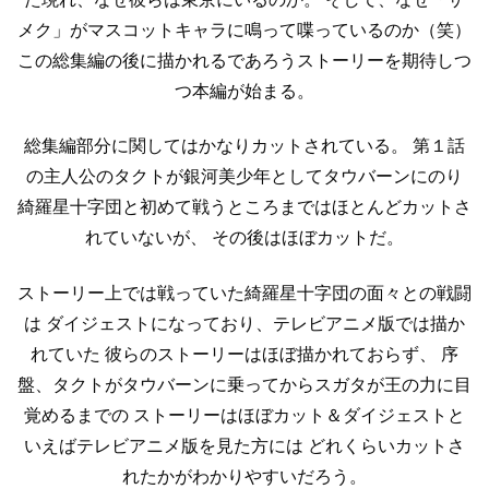
メク」がマスコットキャラに鳴って喋っているのか（笑）
この総集編の後に描かれるであろうストーリーを期待しつ
つ本編が始まる。
総集編部分に関してはかなりカットされている。
第１話
の主人公のタクトが銀河美少年としてタウバーンにのり
綺羅星十字団と初めて戦うところまではほとんどカットさ
れていないが、
その後はほぼカットだ。
ストーリー上では戦っていた綺羅星十字団の面々との戦闘
は
ダイジェストになっており、テレビアニメ版では描か
れていた
彼らのストーリーはほぼ描かれておらず、
序
盤、タクトがタウバーンに乗ってからスガタが王の力に目
覚めるまでの
ストーリーはほぼカット＆ダイジェストと
いえばテレビアニメ版を見た方には
どれくらいカットさ
れたかがわかりやすいだろう。