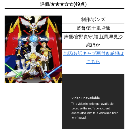
評価/
★★★☆☆(49点）
制作/ボンズ
監督/五十嵐卓哉
声優/宮野真守,福山潤,早見沙
織ほか
全話/各話キャプ画付き感想は
こちら