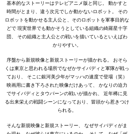
基本的なストーリーはテレビアニメ版と同じ。
動かすと
時間がとまり、違う次元でしか動かないロボット。
その
ロボットを動かせる主人公と、そのロボットを軍事目的な
どで
現実世界でも動かそうとしている組織の綺羅星十字
団、
その組織と主人公との戦いを描いているといえばわ
かりやすい。
序盤から新規映像と新規ストーリーが描かれる。
おそら
くは東京と思われる場所でなぜかサイバディと軍隊が戦っ
ており、
そこに銀河美少年がマッハの速度で登場（笑）
映画用に書き下ろされた映像だけあって、
かなりの迫力
でサイバディとタウバーンの戦いが描かれ、
近年稀に見
る出来栄えの戦闘シーンになっており、冒頭から惹きつけ
られる。
そんな新規映像と新規ストーリー、
なぜサイバディがま
た現れ、なぜ彼らは東京にいるのか。
そして、なぜ「ザ