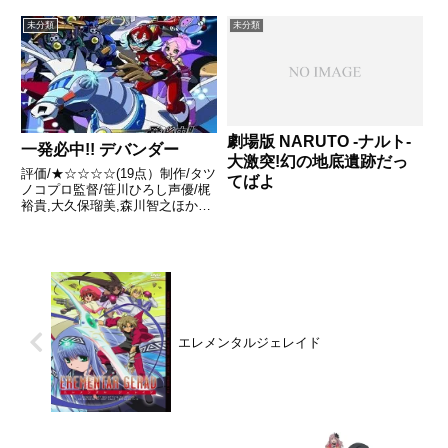
未分類
未分類
劇場版 NARUTO -ナルト-
一発必中!! デバンダー
大激突!幻の地底遺跡だっ
評価/★☆☆☆☆(19点）制作/タツ
てばよ
ノコプロ監督/笹川ひろし声優/梶
裕貴,大久保瑠美,森川智之ほか全
話/各話キャプ画付き感想はこち
らあらすじ富士山上空に突如現れ
たナゾの宇宙船は、地球の“ ガイ
アエネルギー ”を汲み上げはじめ
た。このままでは...
エレメンタルジェレイド