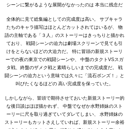
シーンに繋がるような展開がなかったのは
本当に残念だ
全体的に見て総集編としての完成度は高い。
サブキャラ
たちのキャラ描写はほとんどカットされてはいるが、
物
語の主軸である「３人」のストーリーはきっちりと描かれ
ており、
戦闘シーンの迫力は劇場スクリーンで見ても引
けをとらないほどの大迫力だ。
特に冒頭の新規ストーリ
ーでの夜の東京での戦闘シーンや、
中盤のタクトVSスガ
タ戦、終盤のザメク戦と素晴らしいまでの完成度だ。
戦
闘シーンの迫力という意味では久々に「流石ボンズ！」と
叫びたくなるほどの
高い完成度を保っていた。
しかしながら、冒頭で期待させておいた新規ストーリー的
な後日談はほぼ描かれず、
中盤でなぜか水野姉妹のスト
ーリーに尺を取り過ぎていてダレてしまい、
水野姉妹の
ストーリーもカットさえしていれば、新規ストーリー余裕