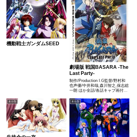
機動戦士ガンダムSEED
劇場版 戦国BASARA -The
Last Party-
制作/Production I.G監督/野村和
也声優/中井和哉,森川智之,保志総
一朗 ほか全話/各話キャプ画付き
感想はこちらあらすじ時は、群雄
割拠の戦国時代――。越後の軍
未分類
未分類
神・上杉謙信との雌雄を決するべ
く、川中島に陣を敷く甲斐の虎・
武田信玄。...