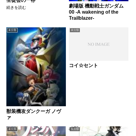
生徒会の一存
劇場版 機動戦士ガンダム
続きを読む
00 -A wakening of the
Trailblazer-
未分類
未分類
コイ☆セント
獣装機攻ダンクーガ ノヴ
ァ
未分類
未分類