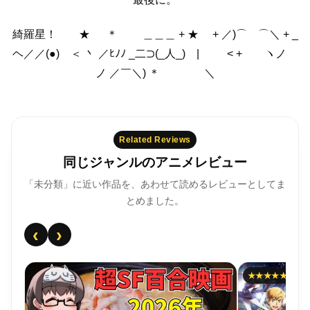
綺羅星！ ★
＊ ＿＿＿ +
★ + ／)⌒ ⌒＼
+ _
ヘ／／(●) ＜ 丶
／ﾋﾉﾉ _二⊃(_人_) |
< + ヽノ
ノ
／￣＼) ＊ ＼
Related Reviews
同じジャンルのアニメレビュー
「未分類」に近い作品を、あわせて読めるレビューとしてま
とめました。
‹
›
★★★★★