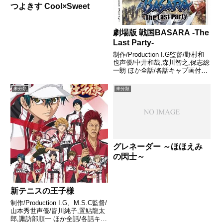
つよきす Cool×Sweet
劇場版 戦国BASARA -The
Last Party-
制作/Production I.G監督/野村和
也声優/中井和哉,森川智之,保志総
一朗 ほか全話/各話キャプ画付き
感想はこちらあらすじ時は、群雄
割拠の戦国時代――。越後の軍
未分類
未分類
神・上杉謙信との雌雄を決するべ
く、川中島に陣を敷く甲斐の虎・
武田信玄。...
グレネーダー ～ほほえみ
の閃士～
新テニスの王子様
制作/Production I.G、M.S.C監督/
山本秀世声優/皆川純子,置鮎龍太
郎,諏訪部順一 ほか全話/各話キャ