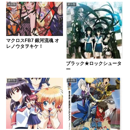
未分類
未分類
マクロスFB7 銀河流魂 オ
レノウタヲキケ！
ブラック★ロックシュータ
ー
未分類
未分類