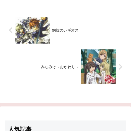
プ画付き感想はこちらあらすじ全
国大会決勝の3日後、突然姿を消
したリョーマが再び日本に戻り、
秋に始まったU-17選抜大会に特...
鋼殻のレギオス
みなみけ～おかわり～
人気記事