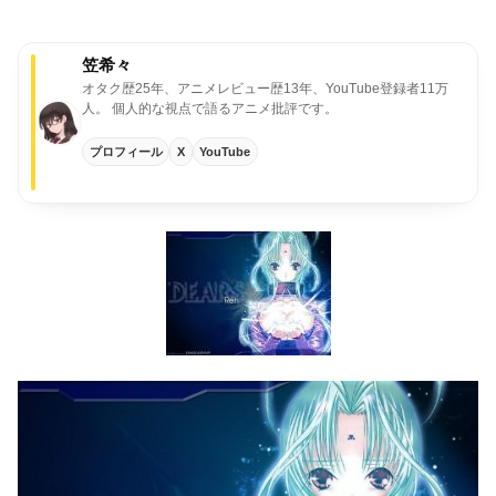
笠希々
オタク歴25年、アニメレビュー歴13年、YouTube登録者11万
人。
個人的な視点で語るアニメ批評です。
プロフィール
X
YouTube