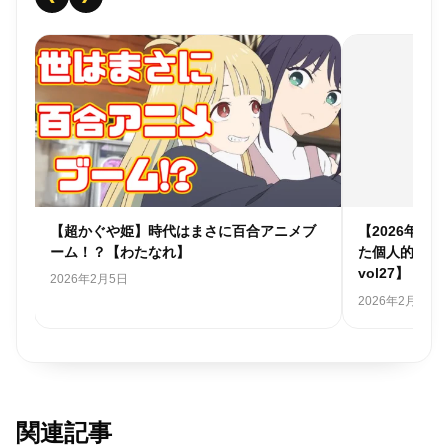
個人
【超かぐや姫】時代はまさに百合アニメブ
【2026年
ーム！？【わたなれ】
た個人的アニ
vol27】
2026年2月5日
2026年2月1日
関連記事