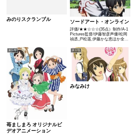
みのりスクランブル
ソードアート・オンライン
評価/★★☆☆☆(35点）制作/A-1
Pictures監督/伊藤智彦声優/松岡
禎丞,戸松遥,伊藤かな恵ほか全話/
各話キャプ画付き感想はこちらあ
らすじ2022年、とある大手電子
未分類
未分類
機器メーカーが仮想空間への接続
機器《ナーヴギア》を開発したこ
とで...
みなみけ
苺ましまろ オリジナルビ
デオアニメーション