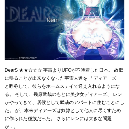
DearS
★★☆☆☆
宇宙よりUFOが不時着した日本。
故郷
に帰ることが出来なくなった宇宙人達を
「ディアーズ」
と呼称して、彼らをホームステイで迎え入れるようにな
る。
そして、幾原武哉のもとに美少女ディアーズ、
レン
がやってきて、居候として武哉のアパートに住むことにし
た。
が、本来ディアーズは奴隷として他人に尽くすため
に作られた種族だった。
さらにレンには大きな問題
が…。