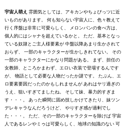
宇宙人萌え
雰囲気としては、アキカンやちょびっツに近
いものがあります。
何も知らない宇宙人に、色々教えて
行く序盤は非常に可愛らしく、
メロンパンの食べ方は、
個人的にはシャナを超えているかと。
ただ、基本となっ
ている奴隷とご主人様要素が
中盤以降あまり生かされて
おらず、
一部のキャラクターが生かしきれてない。
その
一部のキャラクターにかなり問題がある。
まず、担任の
女教師、ところかまわず、エロい衣装で登場するんです
が、
物語として必要な人物だったか謎です。
たぶん、エ
ロ要素要因だったのかもしれませんが
あれはヤリ過ぎの
うえ、狙いすぎてましたね。
そして妹、暴力的すぎま
す・・・。
あった瞬間に固め技しかけてきたり、妹ツン
デレキャラなんだろうけど、
やりすぎ感が過剰でし
た・・・。
ただ、その一部のキャラクターを除けば
宇宙
人であるレンやミゥは可愛らしく、地球の知識のない
可