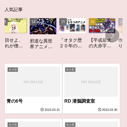
人気記事
「オタク歴
【平成最大
作家性の
せよ、
邪道な異世
２０年の私
の大赤字】
りかす「
が僧侶
界アニメ
を構成する
爆死してし
てしなき
！「僧
「オーバー
５つのアニ
まったアニ
カーレッ
アニ
ロード」レ
メ」アニメ
メ映画興行
ト」レビ
特集ア
ビュー
コラム #私を
収入ワース
ー
コラム
未分類
未分類
構成する5つ
トランキン
のアニメ
グ【平成
版】
青の6号
RD 潜脳調査室
2010.03.31
2010.03.30
未分類
未分類