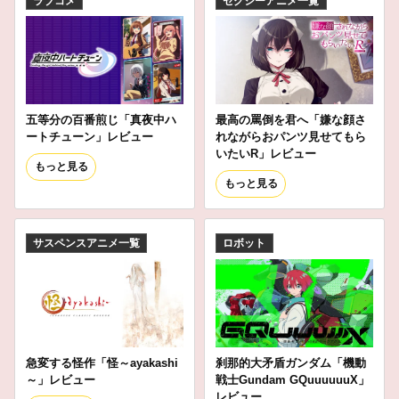
ラブコメ
セクシーアニメ一覧
五等分の百番煎じ「真夜中ハ
最高の罵倒を君へ「嫌な顔さ
ートチューン」レビュー
れながらおパンツ見せてもら
いたいR」レビュー
もっと見る
もっと見る
サスペンスアニメ一覧
ロボット
急変する怪作「怪～ayakashi
刹那的大矛盾ガンダム「機動
～」レビュー
戦士Gundam GQuuuuuuX」
レビュー