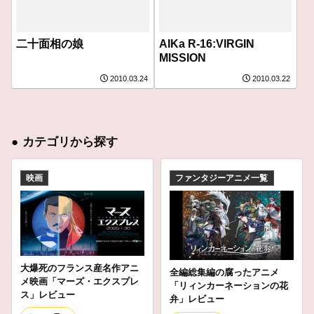
二十面相の娘
AIKa R-16:VIRGIN
MISSION
2010.03.24
2010.03.22
●
カテゴリから探す
映画
ファンタジーアニメ一覧
大爆死のフランス産名作アニ
全編総集編の腐ったアニメ
メ映画「マーズ・エクスプレ
「リィンカーネーションの花
ス」レビュー
弁」レビュー