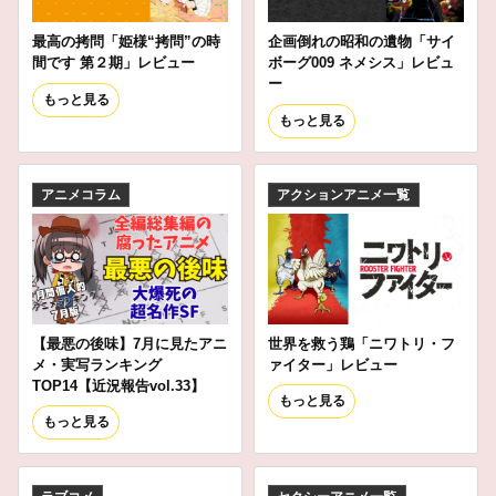
最高の拷問「姫様“拷問”の時
企画倒れの昭和の遺物「サイ
間です 第２期」レビュー
ボーグ009 ネメシス」レビュ
ー
もっと見る
もっと見る
アニメコラム
アクションアニメ一覧
【最悪の後味】7月に見たアニ
世界を救う鶏「ニワトリ・フ
メ・実写ランキング
ァイター」レビュー
TOP14【近況報告vol.33】
もっと見る
もっと見る