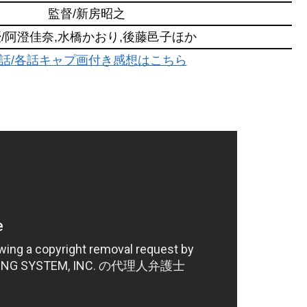
監督/新房昭之
/阿澄佳奈,水橋かおり,後藤邑子ほか
話/各話キャプ画付き感想はこちら