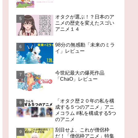
オタクが選ぶ！？日本のア
ニメの歴史を変えたスゴい
アニメ１４
98分の無感動「未来のミラ
イ」レビュー
今世紀最大の爆死作品
「ChaO」レビュー
「オタク歴２０年の私を構
成する５つのアニメ」アニ
メコラム #私を構成する5つ
のアニメ
刮目せよ、これが僧侶枠
だ！「僧侶枠アニメ」特集