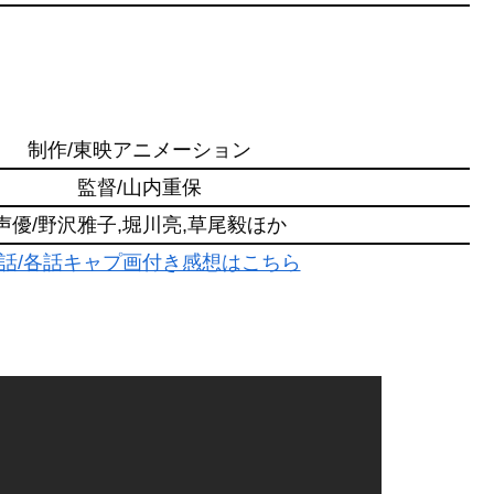
制作/東映アニメーション
監督/山内重保
声優/野沢雅子,堀川亮,草尾毅ほか
話/各話キャプ画付き感想はこちら