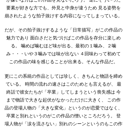
要素が好きな方でも、外見と中身が違うため
見る姿勢を
崩されたような拍子抜けする内容になってしまっている。
だが、その拍子抜けするような「日常描写」がこの作品の
魅力であり
面白さだと気づけばこの作品を存分に楽しめ
る。
噛めば噛むほど味が出る、最初の１噛み、２噛
み・・・いや３噛みでは味が出ない
４回味わって初めて
この作品の味を感じることが出来る。そんな作品だ。
更にこの系統の作品としては珍しく、きちんと物語を締め
ている。
時間の流れの速さはこのためとも言えるが、
最
終話で彼女たちが「卒業」してしまうという喪失感は
今
まで物語で大きな起伏がなかっただけに大きく、
この作
品の登場人物の「大きな変化」というのが恋愛ではなく、
卒業と別れというのがこの作品の憎いところだろう。
登
場人物が「涙を流さない」別れのシーンというのもこの作