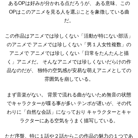
あるOPは好みが分かれる点だろうが、
ある意味、この
OPはこのアニメを見る人を選ぶことを象徴している曲
だ。
この作品はアニメでは珍しくない「活動が特にない部活」
のアニメで
アニメでは珍しくない「男１人女性複数」の
アニメで
アニメでは珍しくない「日常をたんたんと描
く」アニメだ。
そんなアニメでは珍しくないだらけの作
品なのだが、
独特の空気感が安易な萌えアニメとしての
雰囲気を崩している。
まず音楽がない。
背景で流れる曲がないため無音の状態
でキャラクターが喋る事が多い
テンポが遅いが、その代
わりに「自然な会話」になっており
キャラクターとキャ
ラクターにある空気をうまく描写している。
ただ序盤、特に１話や２話からこの作品の魅力の１つであ