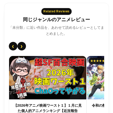
Related Reviews
同じジャンルのアニメレビュー
「未分類」に近い作品を、あわせて読めるレビューとしてま
とめました。
‹
›
★★★★★
26年アニメ映画ワースト１】１月に見
令和の熱血スポ根「メダリス
人的アニメランキング【近況報告
2025年12月24日