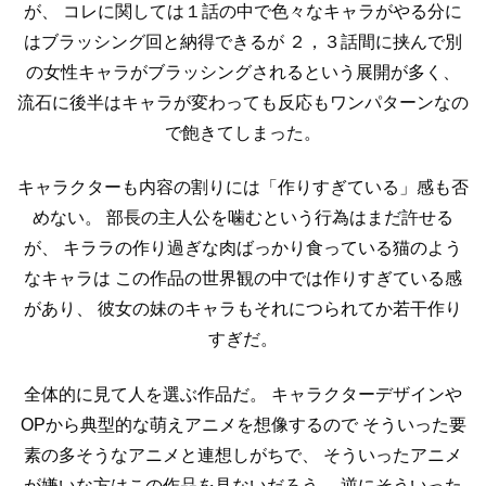
が、
コレに関しては１話の中で色々なキャラがやる分に
はブラッシング回と納得できるが
２，３話間に挟んで別
の女性キャラがブラッシングされるという展開が多く、
流石に後半はキャラが変わっても反応もワンパターンなの
で飽きてしまった。
キャラクターも内容の割りには「作りすぎている」感も否
めない。
部長の主人公を噛むという行為はまだ許せる
が、
キララの作り過ぎな肉ばっかり食っている猫のよう
なキャラは
この作品の世界観の中では作りすぎている感
があり、
彼女の妹のキャラもそれにつられてか若干作り
すぎだ。
全体的に見て人を選ぶ作品だ。
キャラクターデザインや
OPから典型的な萌えアニメを想像するので
そういった要
素の多そうなアニメと連想しがちで、
そういったアニメ
が嫌いな方はこの作品を見ないだろう。
逆にそういった