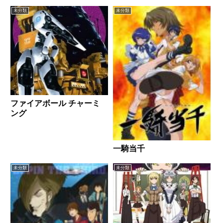
未分類
未分類
ファイアボール チャーミ
ング
一騎当千
未分類
未分類