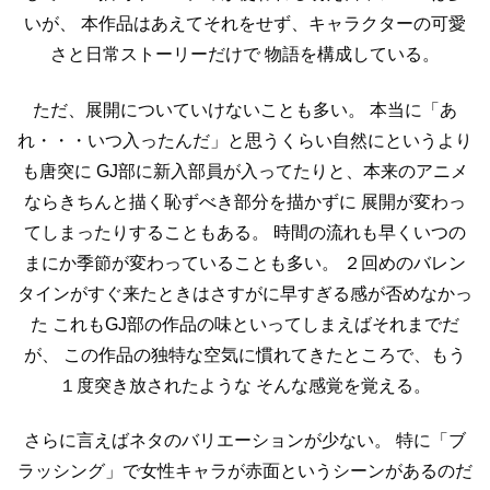
いが、
本作品はあえてそれをせず、キャラクターの可愛
さと日常ストーリーだけで
物語を構成している。
ただ、展開についていけないことも多い。
本当に「あ
れ・・・いつ入ったんだ」と思うくらい自然にというより
も唐突に
GJ部に新入部員が入ってたりと、本来のアニメ
ならきちんと描く恥ずべき部分を描かずに
展開が変わっ
てしまったりすることもある。
時間の流れも早くいつの
まにか季節が変わっていることも多い。
２回めのバレン
タインがすぐ来たときはさすがに早すぎる感が否めなかっ
た
これもGJ部の作品の味といってしまえばそれまでだ
が、
この作品の独特な空気に慣れてきたところで、もう
１度突き放されたような
そんな感覚を覚える。
さらに言えばネタのバリエーションが少ない。
特に「ブ
ラッシング」で女性キャラが赤面というシーンがあるのだ