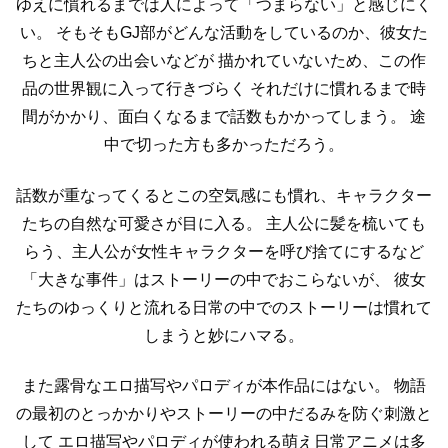
ゆえに慣れるまでは人によって「つまらない」と感じにく
い。
そもそもGJ部がどんな活動をしているのか、彼女た
ちと主人公の出会いなどが
描かれていないため、この作
品の世界観に入って行きづらく
それだけに慣れるまで時
間がかかり、面白くなるまで話数もかかってしまう。
途
中で切った方も多かっただろう。
話数が重なってくるとこの空気感にも慣れ、キャラクター
たちの自然な可愛さが目に入る。
主人公に髪を梳いても
らう、主人公が女性キャラクターを呼び捨てにするなど
「大きな事件」はストーリーの中でおこらないが、
彼女
たちのゆっくりと流れる日常の中でのストーリーは慣れて
しまうと妙にハマる。
また露骨なエロ描写やパロディが本作品にはない。
物語
の最初のとっかかりやストーリーの中だるみを防ぐ刺激と
して
エロ描写やパロディが使われる萌え日常アニメは多