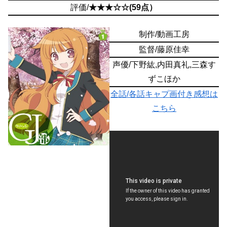
評価/
★★★☆☆(59点）
制作/動画工房
監督/藤原佳幸
声優/下野紘,内田真礼,三森す
ずこほか
全話/各話キャプ画付き感想は
こちら