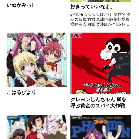
いぬかみっ!
好きっていいなよ。
評価/★☆☆☆☆(18点）制作/ゼク
シズ監督/佐藤卓哉声優/茅野愛衣,
櫻井孝宏,種田梨沙ほか全話/各話
キャプ画付き感想はこちらあらす
じ橘めいは小学生時代、クラスで
未分類
未分類
飼っていたウサギが雑草を食べさ
せられた後で急死した時、その場
に居合わせただけだ...
こはるびより
クレヨンしんちゃん 嵐を
呼ぶ黄金のスパイ大作戦
未分類
未分類