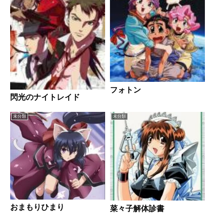
フォトン
閃光のナイトレイド
未分類
未分類
おまもりひまり
菜々子解体診書