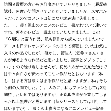
訪問者履歴の方からお邪魔させていただきました（履歴確
認後、何度か訪問させていただいていましたが、スマホか
らだったのでコメントは初になり読み逃げ失礼しまし
た。）。凄く沢山のアニメのレビュー書かれていて凄いで
すね。何本かレビュー読ませていただきました。
この
『GJ部』と言う作品、私も原作から読んでいましたので
アニメも日テレオンデマンドのほうで視聴していたお気に
入りの作品でしたが。
確かに、管理人（笠希々さん）さ
んが仰るような作品だと思いました。記事とダブってしま
いますので繰り返しませんが。初見の方が一度見ただけで
は中々面白さが伝わってこない作品だとおもいます（私
も、はまる方は凄くはまる作品だと思いますが。私はそち
ら側の人間でした。）。
因みに、私もファンとしては2期
期待したい所ではありますが、正直真央達が卒業してしま
った以上無理だと思います（新シリーズとしては刊行して
はいますが）。
凄く沢山参考になるアニメレビュー記事