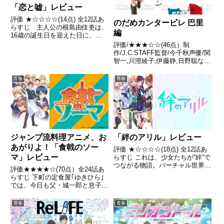
「恋と嘘」レビュー
評価 ★☆☆☆☆(14点) 全12話あ
のだめカンタービレ 巴里
らすじ 主人公の根島由佳吏は、
編
16歳の誕生日を迎えた日に、決
定された将来の結婚相手が伝えら
評価/★★★☆☆(46点）制
れる政府通知を受け取る引用-
作/J.C.STAFF監督/今千秋声優/関
Wikipedia
智一,川澄綾子,伊藤静,日野聡など
全話/各話キャプ画付き感想はこ
ちらあらすじ指揮者希望のオレ
青春
青春
様・千秋真一と変態ピアニストの
のだめ（野田恵）。 さらなる高
みを目指すふたりが...
ジャンプ流料理アニメ、お
「絆のアリル」レビュー
あがりよ！「食戟のソー
評価 ★☆☆☆☆(18点) 全12話あ
マ」レビュー
らすじ これは、少女たちが“絆”で
つながる物語。バーチャル世界に
評価★★★★☆(70点）全24話あ
彗星のごとく現れ、瞬く間に人気
らすじ 下町の定食屋｢ゆきひら｣
となったキズナアイ。彼女は「バ
では、今日も父・城一郎と息子・
ーチャルグリッドアワード」の頂
創真が料理対決を繰り広げていた
点・ラピンドールに5年連続輝い
――。中学を卒業したら実家｢ゆ
青春
青春
た後、突如として姿...
きひら｣で料理の修行をし、父を
越える料理人を目指そうとしてい