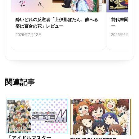
強
酔いどれの反逆者「上伊那ぼたん、酔へる
前代未聞の落
姿は百合の花」レビュー
ー
2026年7月12日
2026年6月24日
関連記事
青春
青春
「アイドルマスター