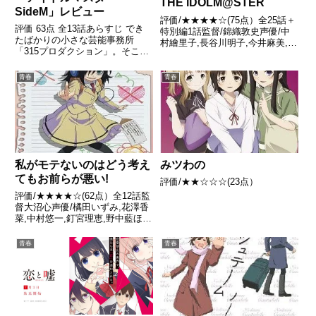
THE iDOLM@STER
SideM」レビュー
評価/★★★★☆(75点）全25話＋
評価 63点 全13話あらすじ でき
特別編1話監督/錦織敦史声優/中
たばかりの小さな芸能事務所
村繪里子,長谷川明子,今井麻美,仁
「315プロダクション」。そこに
後真耶子,浅倉杏美ほか全話/各話
スカウトされて集まってきた男性
キャプ画付き感想はこちら あら
アイドルたち。引用- Wikipedia
すじ雑居ビルの3階に事務所を構
青春
青春
える「765プロダクション」に所
属するアイドル...
私がモテないのはどう考え
みツわの
てもお前らが悪い!
評価/★★☆☆☆(23点）
評価/★★★★☆(62点）全12話監
督大沼心声優/橘田いずみ,花澤香
菜,中村悠一,釘宮理恵,野中藍ほか
全話/各話キャプ画付き感想はこ
ちら あらすじ黒木智子は喪女で
青春
青春
ある。 女子高生になれば何もし
なくてもモテモテだ。そんなふう
に考えていた時期が...