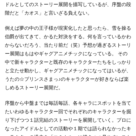
ドルとしてのストーリー展開を描写しているが、
序盤の段
階だと「カオス」と言いざる負えない。
例えば夢の中の王子様が現実化したと思ったら、雪を操る
伯爵が出てきて、かるた対決をする。
何を言っているかわ
からないだろう、当たり前だ（笑）
予想が過ぎるストーリ
ー展開はもはやギャグアニメチックになっている
。 その
中で新キャラクターと既存のキャラクターたちをしっかり
と立たせ動かし、
ギャグアニメチックになってはいるが、
うたの☆プリンスさまっ♪のキャラクターが好きならば楽
しめるストーリー展開だ。
序盤から中盤までは毎話毎話、各キャラにスポットを当て
たいわゆるキャラクター回で
それぞれのキャラクターを掘
り下げつつ１話完結のストーリーを展開していく。
プロに
なったアイドルとしての活動や１期では語られなかったキ