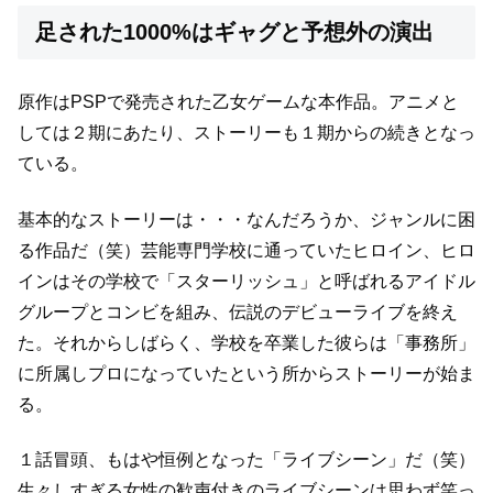
足された1000%はギャグと予想外の演出
原作はPSPで発売された乙女ゲームな本作品。
アニメと
しては２期にあたり、ストーリーも１期からの続きとなっ
ている。
基本的なストーリーは・・・なんだろうか、ジャンルに困
る作品だ（笑）
芸能専門学校に通っていたヒロイン、ヒロ
インはその学校で「スターリッシュ」と呼ばれる
アイドル
グループとコンビを組み、伝説のデビューライブを終え
た。
それからしばらく、学校を卒業した彼らは「事務所」
に所属しプロになっていた
という所からストーリーが始ま
る。
１話冒頭、もはや恒例となった「ライブシーン」だ（笑）
生々しすぎる女性の歓声付きのライブシーンは思わず笑っ