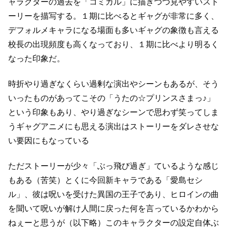
ャラクターの過去を
「コミカル」に描きつつ見やすいスト
ーリーを描写する。
１期に比べるとギャグが非常に多く、
デフォルメキャラになる場面も多い
ギャグの象徴も言える
校長の出現頻度も高くなっており、１期に比べより明るく
なった印象だ。
時折やり過ぎなくらい過剰な演出やシーンもあるが、
そう
いったものがあってこその「うたの☆プリンスさまっ♪」
という印象もあり、
やり過ぎなシーンで思わず笑ってしま
うギャグアニメにも思える演出は
ストーリーをダレさせな
い要因にもなっている
ただストーリーが少々「ぶっ飛び過ぎ」ているような感じ
もある（苦笑）
とくに今回新キャラである「愛島セシ
ル」、
彼は呪いを受けた異国の王子であり、ヒロインの曲
を聞いて呪いが解け人間に戻った
何を言っているかわから
ねぇーと思うが（以下略）
このキャラクターの設定自体ぶ