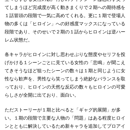
てしまうほど完成度が高く
動きまくりで２期への期待感を
１話冒頭の段階で一気に高めてくれる。
更に１期で登場人
物の多くは「ヒロイン」への好感度マックスになっている
段階であり、
そのせいで２期の１話からヒロインは逆ハー
レム状態だ。
各キャラがヒロインに対し思わせぶりな態度やセリフを投
げかける
１シーンごとに見ている女性の「悲鳴」が聞こえ
てきそうなほど狙ったシーンの数々は
１期と同じように女
性なら歓声を、男性なら笑ってしまう絶妙なバランスを取
っており、
ヒロインの天然な反応の数々もヒロインの可愛
らしさが全開に出ており、面白い。
ただストーリーが１期と比べると「ギャグ的展開」が多
い。
１期の段階で主要な人物の「問題」はある程度ヒロイ
ンとともに解決しているため
新キャラを追加してプロアイ