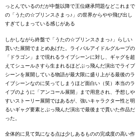
っとんでいるのだが中盤以降で王位継承問題など
これまで
の「うたの☆プリンスさまっ♪」の世界からやや飛び出し
すぎてしまっている感じがある
しかしながら終盤で「うたの☆プリンスさまっ♪」らしい
貫いた展開でまとめあげた。
ライバルアイドルグループの
「ドラゴン」まで現れるライブシーンに対し、
ギャグを超
えてシュールさすら生まれるほどぶっ飛んだ演出でライブ
シーンを展開している
物語が最大限に盛り上がる最後のラ
イブシーンなのに笑ってしまうほど面白い（笑）
本当のラ
イブのように「アンコール展開」まで用意され、
予想しや
すいストーリー展開ではあるが、強いキャラクター性と明
るいギャグ要素と
ぶっ飛んだ演出で最後まで貫いた作品だ
った。
全体的に見て気になる点は少しあるものの完成度の高い作