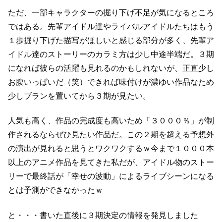
ただ、一部キャラクターの掘り下げ不足が気になるところ
ではある。
先輩アイドル達やライバルアイドルたちはもう
１歩掘り下げた描写がほしいと感じる部分が多く、
先輩ア
イドル達のストーリーのカラミ方は少し中途半端だ。
３期
になれば彼らの活躍も見れるのかもしれないが、正直少し
お腹いっぱいだ（笑）
できれば味付けが濃ゆい作品なため
少しブランを置いてから３期が見たい。
人気も高く、作品の完成度も高いため「３０００％」が制
作されるならぜひ見たい作品だ。
この２期を超える予想外
の演出が見れると思うとワクワクするｗ
今まで１０００本
以上のアニメ作品を見てきた私だが、
アイドル物のストー
リーで最終話が「幸せの波動」によるライブシーンになる
とは予測ができなかったｗ
と・・・書いた直後に３期決定の情報を発見しました