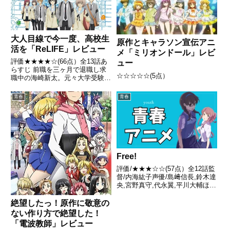
た創真。だが突然の休業、...
大人目線で今一度、高校生
原作とキャラソン宣伝アニ
活を「ReLIFE」レビュー
メ「ミリオンドール」レビ
評価★★★★☆(66点）全13話あ
ュー
らすじ 前職を三ヶ月で退職し求
☆☆☆☆☆(5点）
職中の海崎新太。元々大学受験で
二浪した上大学院に進学していた
ため、現在27歳と若くもなく就
青春
青春
活は難航する。いわゆるニート状
態に陥っていた。これからの生活
に悩む新太の前にリライフ研...
Free!
評価/★★★☆☆(57点）全12話監
督/内海紘子声優/島﨑信長,鈴木達
央,宮野真守,代永翼,平川大輔ほか
全話/各話キャプ画付き感想はこ
ちら あらすじ海辺の町に住む七
絶望したっ！原作に敬意の
瀬遙は、かつては同学年の橘真琴
ない作り方で絶望した！
やライバルの松岡凛や下級生の葉
「電波教師」レビュー
月渚と同じスイミ...