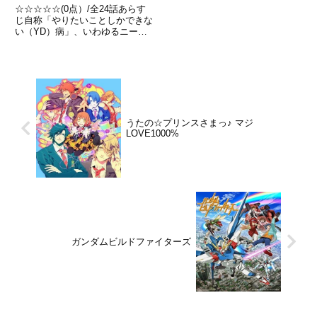
☆☆☆☆☆(0点）/全24話あらす
じ自称「やりたいことしかできな
い（YD）病」、いわゆるニート
でオタク三昧な生活を送っている
青年・鑑純一郎。そんな兄を心配
した妹・純音は職を用意する。そ
れはまさかの……「教師」!? 教
育界を、日本を激震させる...
うたの☆プリンスさまっ♪ マジ
LOVE1000%
ガンダムビルドファイターズ