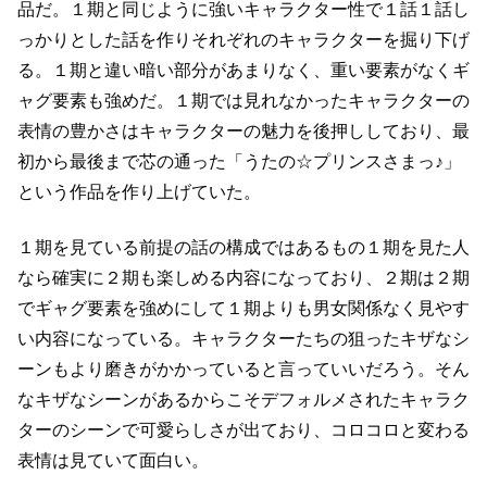
品だ。
１期と同じように強いキャラクター性で１話１話し
っかりとした話を作り
それぞれのキャラクターを掘り下げ
る。
１期と違い暗い部分があまりなく、重い要素がなくギ
ャグ要素も強めだ。
１期では見れなかったキャラクターの
表情の豊かさはキャラクターの魅力を後押ししており、
最
初から最後まで芯の通った「うたの☆プリンスさまっ♪」
という作品を作り上げていた。
１期を見ている前提の話の構成ではあるもの１期を見た人
なら確実に２期も楽しめる内容になっており、
２期は２期
でギャグ要素を強めにして１期よりも男女関係なく見やす
い内容になっている。
キャラクターたちの狙ったキザなシ
ーンもより磨きがかかっていると言っていいだろう。
そん
なキザなシーンがあるからこそデフォルメされたキャラク
ターのシーンで可愛らしさが出ており、
コロコロと変わる
表情は見ていて面白い。