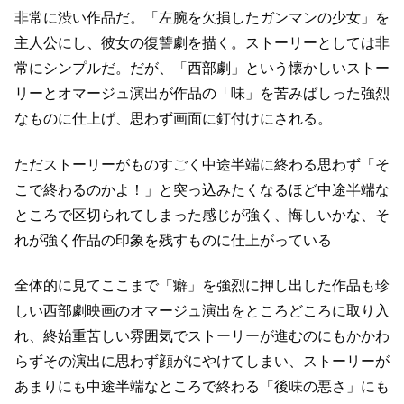
非常に渋い作品だ。
「左腕を欠損したガンマンの少女」を
主人公にし、彼女の復讐劇を描く。
ストーリーとしては非
常にシンプルだ。
だが、「西部劇」という懐かしいストー
リーとオマージュ演出が
作品の「味」を苦みばしった強烈
なものに仕上げ、
思わず画面に釘付けにされる。
ただストーリーがものすごく中途半端に終わる
思わず「そ
こで終わるのかよ！」と突っ込みたくなるほど
中途半端な
ところで区切られてしまった感じが強く、
悔しいかな、そ
れが強く作品の印象を残すものに仕上がっている
全体的に見てここまで「癖」を強烈に押し出した作品も珍
しい
西部劇映画のオマージュ演出をところどころに取り入
れ、
終始重苦しい雰囲気でストーリーが進むのにもかかわ
らず
その演出に思わず顔がにやけてしまい、
ストーリーが
あまりにも中途半端なところで終わる「後味の悪さ」にも