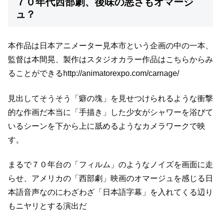
７０年代西部劇、後味の悪さもオマージ
ュ？
本作品は日本アニメーター見本市という企画の中の一本、
監督は本間晃、製作はスタジオカラー
作品はこちらからみ
ることができる
http://animatorexpo.com/carnage/
見出してそうそう「癖の塊」を見せつけられるような衝撃
的な作画だ
本当に「手描き」した少女がシャワーを浴びて
いるシーンを
下から上に舐めるようなカメラワークで映
す。
まるで７０年台の「フィルム」のようなノイズを画面に走
らせ、
アメリカの「西部劇」映画のオマージュを感じる
日
本語音声なのにわざわざ「日本語字幕」を入れてくる辺り
も
ニヤリとする演出だ