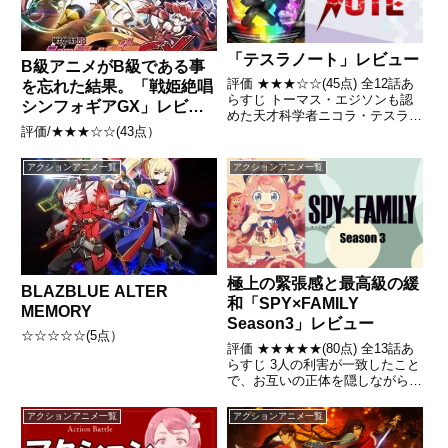
「テスラノート」レビュー
B級アニメがB級である事
評価 ★★★☆☆(45点) 全12話あ
を忘れた結果。「戦姫絶唱
らすじ トーマス・エジソンも認
シンフォギアGX」レビュ
めた天才科学者ニコラ・テスラ
ー
評価/★★★☆☆(43点）
は、その発明の全記録を「テスラ
の欠片」と呼ばれる水晶へと保管
した。時は流れて現在。引用-
アクションアニメ一覧
アクションアニメ一覧
Wikipedia
極上の緊張感と最高級の緩
BLAZBLUE ALTER
和「SPY×FAMILY
MEMORY
Season3」レビュー
☆☆☆☆☆(5点）
評価 ★★★★★(80点) 全13話あ
らすじ 3人の利害が一致したこと
で、お互いの正体を隠しながら共
に暮らすこととなる。ハプニング
連続の仮初めの家族に、世界の平
アクションアニメ一覧
アクションアニメ一覧
和は託された 引用- Wikipedia