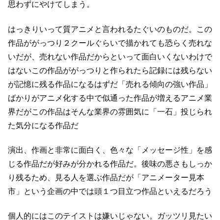
思わずにやけてしまう。
はっきりいって質アニメと言われるたぐいのものだ。
この
作品ががっつり２クールぐらいで描かれても恐らく売れな
い
だが、売れない作品だからといって面白いくないわけで
はない
この作品ががっつりと作られたら記録には残らない
が記憶に残る作品になるはずだ
「売れる傾向の強い作品」
ばかりがアニメ化する中で
似通った作品が増えるアニメ業
界だが
この作品はそんな業界の雰囲気に「一石」投じられ
た気分になる作品だ
演出、作画と非常に面白く、色々な「メッセージ性」を感
じる作品だが
好みが分かれる作品だ。
後味の悪さもしっか
り残るため、見る人を選ぶ作品だが
「アニメーター見本
市」という企画の中では頭１つ目立つ作品といえるだろう
個人的にはこのテイストは嫌いじゃない。
ガッツリ見たい