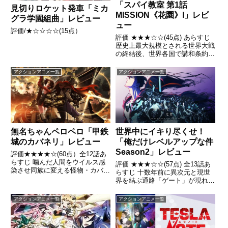
「スパイ教室 第1話
見切りロケット発車「ミカ
MISSION《花園》I」レビ
グラ学園組曲」レビュー
ュー
評価/★☆☆☆☆(15点）
評価 ★★★☆☆(45点) あらすじ
歴史上最大規模とされる世界大戦
の終結後、世界各国で講和条約が
結ばれ平和を信条とした国際機関
が設立された。引用- Wikipedia
アクションアニメ一覧
アクションアニメ一覧
無名ちゃんペロペロ「甲鉄
世界中にイキり尽くせ！
城のカバネリ」レビュー
「俺だけレベルアップな件
Season2」レビュー
評価★★★★☆(60点）全12話あ
らすじ 噛んだ人間をウイルス感
評価 ★★★☆☆(57点) 全13話あ
染させ同族に変える怪物・カバネ
らすじ 十数年前に異次元と現世
に覆い尽くされた世界。極東の島
界を結ぶ通路「ゲート」が現れた
国・日ノ本では、駅と呼ばれる砦
世界。ゲートの出現以降、「ハン
を駿城という装甲蒸気機関車で往
ター」と呼ばれる超常的な能力を
アクションアニメ一覧
アクションアニメ一覧
来するというカバネから隔離され
持った覚醒者たちが出現し、ゲー
た堅牢なインフラを整備する...
ト内のダンジョンに潜むモンスタ
ーを倒して大きな対価を...