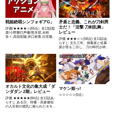
矛盾と忠義、これが刀剣男
戦姫絶唱シンフォギアG」
士だ！「活撃 刀剣乱舞」
評価/★★★★☆(65点）全13話監
レビュー
督/小野勝巳声優/悠木碧,水樹
奈々,高垣彩陽,井口裕香,日笠陽子
評価 ★★★☆☆(58点) 全13話あ
ほか全話/各話キャプ画付き感想
らすじ 文久三年。倒幕派と佐幕
はこちら あらすじ響達とフィー
派が世を二分し、刀の時代が終わ
ネの戦い「ルナアタック」から3
りを告げた時代―――幕末。刀剣
か月後、未だ発生するノイズへの
男士として顕現したばかりの堀川
アクションアニメ一覧
アクションアニメ一覧
対策を講じる人類だっ...
国広は、かつて同じ主の元で戦っ
た和泉守兼定とともに、雨の山道
をひた走る。引用- W...
オカルト文化の集大成「ダ
マケン姫っ!
ンダダン 2期」レビュー
☆☆☆☆☆(0点）
評価 ★★★★★(84点) 全12話あ
らすじ ある日、俳優・高倉健似
の人生初の彼氏に振られたモモ
は、偶然見かけたオカルンをいじ
めから庇う。 引用- Wikipedia