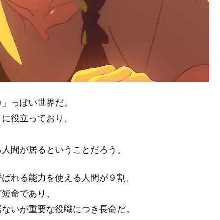
カ」っぽい世界だ。
りに役立っており、
る人間が居るということだろう。
呼ばれる能力を使える人間が９割、
ど短命であり、
居ないが重要な役職につき長命だ。