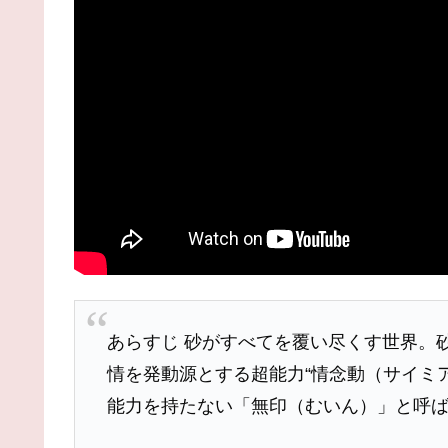
あらすじ 砂がすべてを覆い尽くす世界。
情を発動源とする超能力“情念動（サイミ
能力を持たない「無印（むいん）」と呼