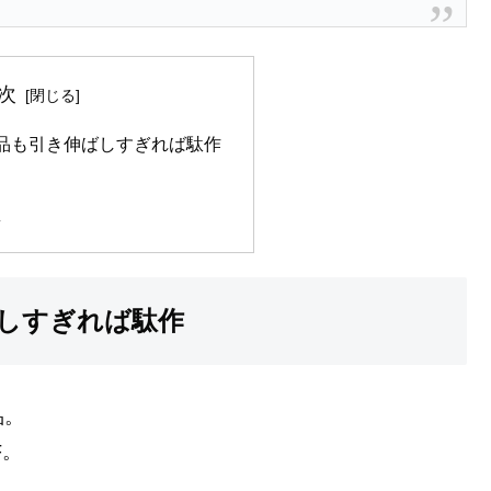
次
品も引き伸ばしすぎれば駄作
想
しすぎれば駄作
品。
F。