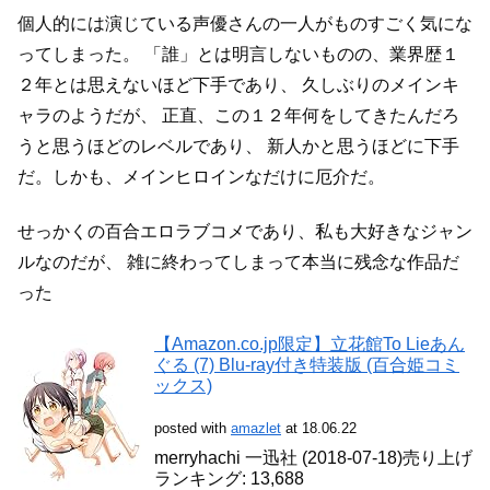
個人的には演じている声優さんの一人がものすごく気にな
ってしまった。
「誰」とは明言しないものの、業界歴１
２年とは思えないほど下手であり、
久しぶりのメインキ
ャラのようだが、
正直、この１２年何をしてきたんだろ
うと思うほどのレベルであり、
新人かと思うほどに下手
だ。しかも、メインヒロインなだけに厄介だ。
せっかくの百合エロラブコメであり、私も大好きなジャン
ルなのだが、
雑に終わってしまって本当に残念な作品だ
った
【Amazon.co.jp限定】立花館To Lieあん
ぐる (7) Blu-ray付き特装版 (百合姫コミ
ックス)
posted with
amazlet
at 18.06.22
merryhachi
一迅社 (2018-07-18)
売り上げ
ランキング: 13,688