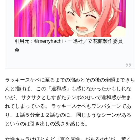
引用元：©merryhachi・一迅社／立花館製作委員
会
ラッキースケベに至るまでの溜めとその後の余韻まできち
んと描けば、
この「違和感」も感じなかったかもしれな
いが、
サクサクとしすぎたテンポのせいで違和感が生ま
れてしまっている。
ラッキースケベもワンパターンであ
り、１話５分全１２話なのに、
同じようなシーンがある
というのは引き出しの浅さを感じる。
女性キャラはほとんど「百合属性」があるのだが、
驚く