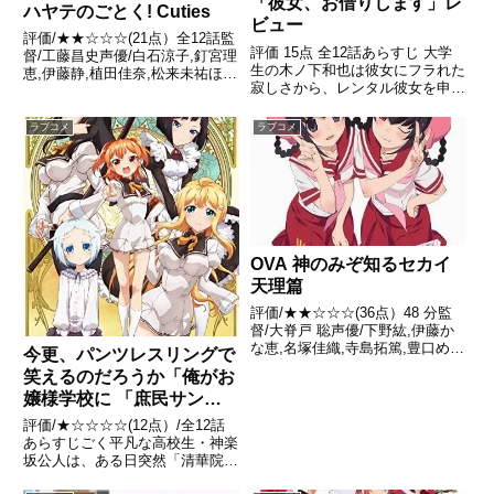
「彼女、お借りします」レ
ハヤテのごとく! Cuties
ビュー
評価/★★☆☆☆(21点）全12話監
評価 15点 全12話あらすじ 大学
督/工藤昌史声優/白石涼子,釘宮理
生の木ノ下和也は彼女にフラれた
恵,伊藤静,植田佳奈,松来未祐ほか
寂しさから、レンタル彼女を申し
全話/各話キャプ画付き感想はこ
込んでしまう引用- Wikipedia
ちら あらすじ1人1人にドラマが
ある、1人1人に恋がある。今度
ラブコメ
ラブコメ
の「ハヤテ」は、毎回別ヒロイン
をクローズアッ...
OVA 神のみぞ知るセカイ
天理篇
評価/★★☆☆☆(36点）48 分監
督/大脊戸 聡声優/下野紘,伊藤か
な恵,名塚佳織,寺島拓篤,豊口めぐ
今更、パンツレスリングで
みほか全話/各話キャプ画付き感
笑えるのだろうか「俺がお
想はこちら あらすじ桂馬のお隣
嬢様学校に 「庶民サンプ
に引っ越してきた幼馴染み・鮎川
天理。 十年振りの再会にも素っ
ル」としてゲッツされた
評価/★☆☆☆☆(12点）/全12話
気ない桂馬だった...
件」レビュー
あらすじごく平凡な高校生・神楽
坂公人は、ある日突然「清華院
（せいかいん）女学校」に拉致さ