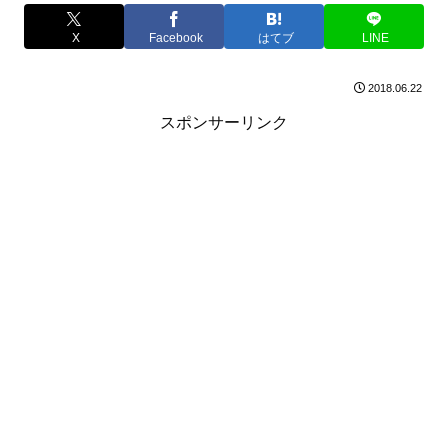
X
Facebook
はてブ
LINE
2018.06.22
スポンサーリンク