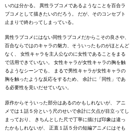
いのは分かる。
異性ラブコメであるようなことを百合ラ
ブコメとして描きたいのだろう。
だが、そのコンセプト
止まりで終わってしまっている。
異性ラブコメにはない同性ラブコメだからこその良さや、
百合ならではのキャラの魅力、そういったものがほとんど
なく、
女性キャラを主人公なのに女性であることをまる
で活用できていない。
女性キャラが女性キャラの胸を触
るようなシーンでも、
まるで男性キャラが女性キャラの
胸を触ったような反応をするため、
余計に「同性」であ
る必要性を見いだせていない。
原作からそういった部分はあるのかもしれないが、
アニ
メでは１話５分という尺のせいで余計に欠点が目立ってし
まっており、
きちんとした尺で丁寧に描けば印象は違っ
たかもしれないが、
正直１話５分の短編アニメにはそも