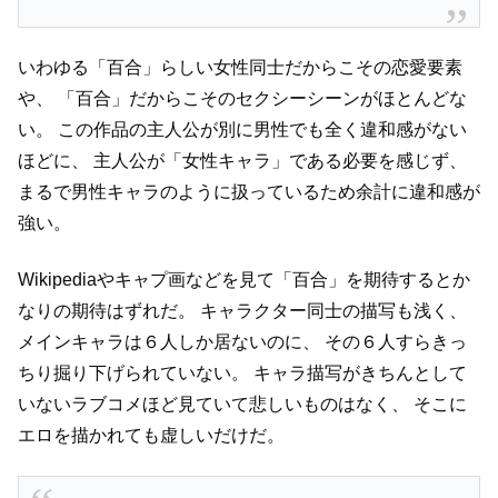
いわゆる「百合」らしい女性同士だからこその恋愛要素
や、
「百合」だからこそのセクシーシーンがほとんどな
い。
この作品の主人公が別に男性でも全く違和感がない
ほどに、
主人公が「女性キャラ」である必要を感じず、
まるで男性キャラのように扱っているため余計に違和感が
強い。
Wikipediaやキャプ画などを見て「百合」を期待するとか
なりの期待はずれだ。
キャラクター同士の描写も浅く、
メインキャラは６人しか居ないのに、
その６人すらきっ
ちり掘り下げられていない。
キャラ描写がきちんとして
いないラブコメほど見ていて悲しいものはなく、
そこに
エロを描かれても虚しいだけだ。