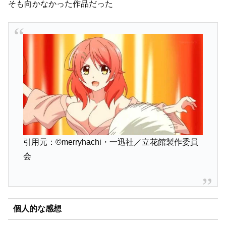
そも向かなかった作品だった
引用元：©merryhachi・一迅社／立花館製作委員
会
個人的な感想