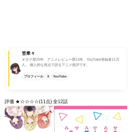
笠希々
オタク歴25年、アニメレビュー歴13年、YouTube登録者11万
人。
個人的な視点で語るアニメ批評です。
プロフィール
X
YouTube
評価 ★☆☆☆☆(11点) 全12話