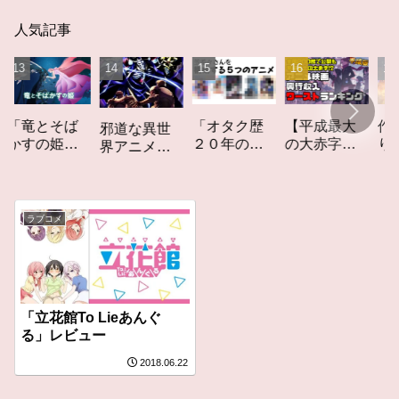
人気記事
とそば
「オタク歴
【平成最大
作家性の
邪道な異世
の姫」
２０年の私
の大赤字】
りかす「
界アニメ
ュー
を構成する
爆死してし
てしなき
「オーバー
５つのアニ
まったアニ
カーレッ
ロード」レ
メ」アニメ
メ映画興行
ト」レビ
ビュー
コラム #私を
収入ワース
ー
ラブコメ
構成する5つ
トランキン
のアニメ
グ【平成
版】
「立花館To Lieあんぐ
る」レビュー
2018.06.22