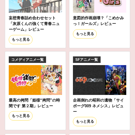
妄想青春詰め合わせセット
意図的作画崩壊？「こめかみ
「灰原くんの強くて青春ニュ
っ！ガールズ」レビュー
ーゲーム」レビュー
もっと見る
もっと見る
コメディアニメ一覧
SFアニメ一覧
最高の拷問「姫様“拷問”の時
企画倒れの昭和の遺物「サイ
間です 第２期」レビュー
ボーグ009 ネメシス」レビュ
ー
もっと見る
もっと見る