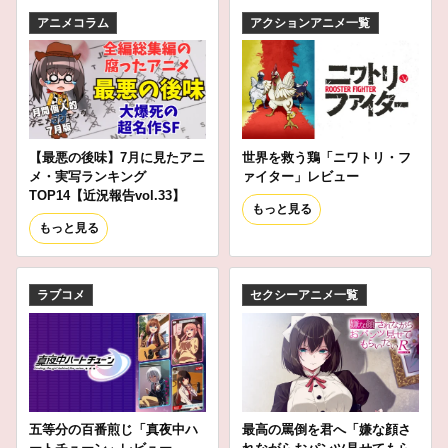
アニメコラム
アクションアニメ一覧
【最悪の後味】7月に見たアニ
世界を救う鶏「ニワトリ・フ
メ・実写ランキング
ァイター」レビュー
TOP14【近況報告vol.33】
もっと見る
もっと見る
ラブコメ
セクシーアニメ一覧
五等分の百番煎じ「真夜中ハ
最高の罵倒を君へ「嫌な顔さ