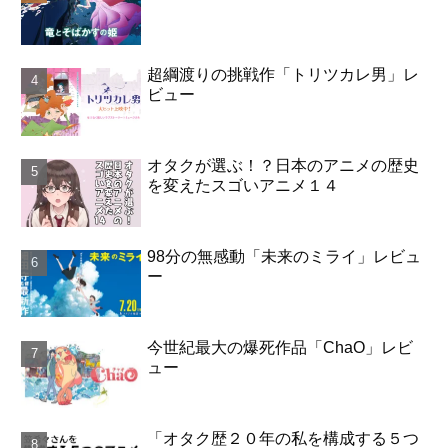
超綱渡りの挑戦作「トリツカレ男」レ
ビュー
オタクが選ぶ！？日本のアニメの歴史
を変えたスゴいアニメ１４
98分の無感動「未来のミライ」レビュ
ー
今世紀最大の爆死作品「ChaO」レビ
ュー
「オタク歴２０年の私を構成する５つ