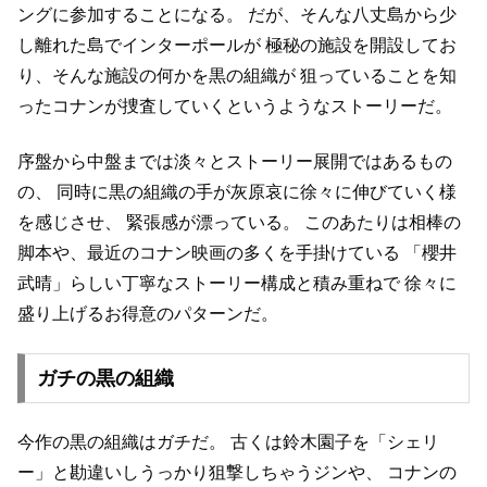
ングに参加することになる。
だが、そんな八丈島から少
し離れた島でインターポールが
極秘の施設を開設してお
り、そんな施設の何かを黒の組織が
狙っていることを知
ったコナンが捜査していくというようなストーリーだ。
序盤から中盤までは淡々とストーリー展開ではあるもの
の、
同時に黒の組織の手が灰原哀に徐々に伸びていく様
を感じさせ、
緊張感が漂っている。
このあたりは相棒の
脚本や、最近のコナン映画の多くを手掛けている
「櫻井
武晴」らしい丁寧なストーリー構成と積み重ねで
徐々に
盛り上げるお得意のパターンだ。
ガチの黒の組織
今作の黒の組織はガチだ。
古くは鈴木園子を「シェリ
ー」と勘違いしうっかり狙撃しちゃうジンや、
コナンの