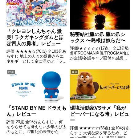
無」となって存在が消えてしまう
世界だった。 引用- ...
「クレヨンしんちゃん 激
秘密結社鷹の爪 鷹の爪シ
突! ラクガキングダムとほ
ックス 〜島根は奴らだ〜
ぼ四人の勇者」レビュー
評価/★☆☆☆☆(17点）全13分監
評価 ★★★★☆(70点) 全103分あ
督/FROGMAN声優/FROGMANほ
らすじ 地上の人々の落書きをエ
か全話/各話キャプ画付き感想は
ネルギーとして空に浮かぶ「ラク
こちら あらすじ日本列島では突
ガキングダム」は、落書きをする
如島根県が狂暴化し鳥取県を襲う
人達の減少に伴うエネルギー不足
という現象が発生。この現象の解
映画
映画
により存亡の危機に立たされてい
決を政府から要求されたデラック
た。引用- Wikipedia
スファイターで...
「STAND BY ME ドラえも
環境活動家VSサメ「私が
ん」レビュー
ビーバーになる時」レビュ
ー
評価 23点 全95分あらすじ 。何
をやらせても冴えない少年のび太
評価 ★★★☆☆(56点) 全104分あ
のもとに、22世紀の未来から、
らすじ 大切な森を守るため、ビ
ネコ型ロボットのドラえもんがや
ーバー型ロボットに意識を転送し