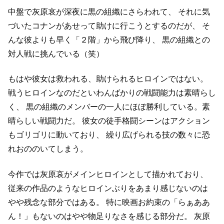
中盤で灰原哀が深夜に黒の組織にさらわれて、
それに気
づいたコナンがあせって助けに行こうとするのだが、
そ
んな彼よりも早く「２階」から飛び降り、
黒の組織との
対人戦に挑んでいる（笑）
もはや彼女は救われる、助けられるヒロインではない。
戦うヒロインなのだといわんばかりの戦闘能力は素晴らし
く、
黒の組織のメンバーの一人にほぼ勝利している。素
晴らしい戦闘力だ。
彼女の徒手格闘シーンはアクション
もゴリゴリに動いており、
繰り広げられる技の数々に恐
れおののいてしまう。
今作では灰原哀がメインヒロインとして描かれており、
従来の作品のようなヒロインぶりをあまり感じないのは
やや残念な部分ではある。
特に映画お約束の「らぁああ
ん！」もないのはやや物足りなさを感じる部分だ。
灰原