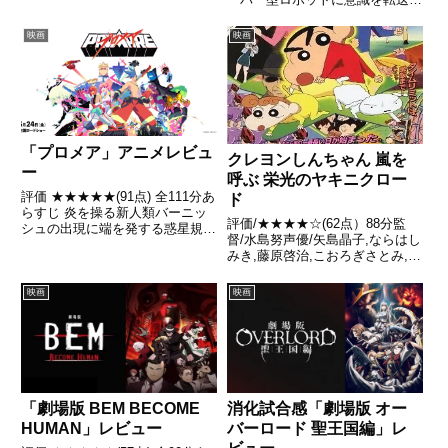
ってくる引用- Wikipedia
た動物好きの女子大生メイベル
は、もふもふの動物たちの世界に
映画
映画
潜入できて大はしゃぎをしていた
のもつかの間 引用- Wikipedia
「プロメア」アニメレビュ
クレヨンしんちゃん 嵐を
ー
呼ぶ 栄光のヤキニクロー
評価 ★★★★★(91点) 全111分あ
ド
らすじ 炎を操る新人類バーニッ
評価/★★★★☆(62点）88分監
シュの出現に端を発する惑星規模
督/水島努声優/矢島晶子,ならはし
の発火現象である世界大炎上によ
みき,藤原啓治,こおろぎさとみ,真
り、人口の半分が焼失してから
柴摩利ほか全話/各話キャプ画付
30年が過ぎた世界引用- Wikipedia
き感想はこちらあらすじある朝の
映画
映画
野原家、いつもに輪をかけて貧相
な朝食に、とてもご機嫌斜めなし
んのすけ達。だがそ...
「劇場版 BEM BECOME
消化試合感「劇場版 オー
HUMAN」レビュー
バーロード 聖王国編」レ