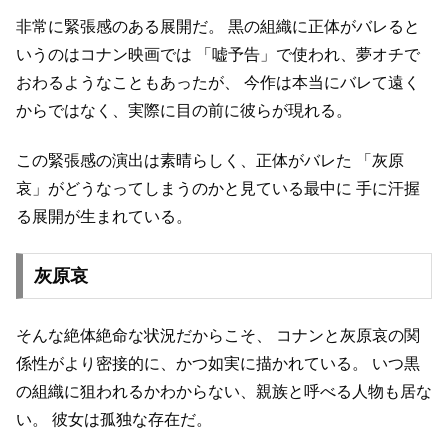
非常に緊張感のある展開だ。
黒の組織に正体がバレると
いうのはコナン映画では
「嘘予告」で使われ、夢オチで
おわるようなこともあったが、
今作は本当にバレて遠く
からではなく、実際に目の前に彼らが現れる。
この緊張感の演出は素晴らしく、正体がバレた
「灰原
哀」がどうなってしまうのかと見ている最中に
手に汗握
る展開が生まれている。
灰原哀
そんな絶体絶命な状況だからこそ、
コナンと灰原哀の関
係性がより密接的に、かつ如実に描かれている。
いつ黒
の組織に狙われるかわからない、親族と呼べる人物も居な
い。
彼女は孤独な存在だ。