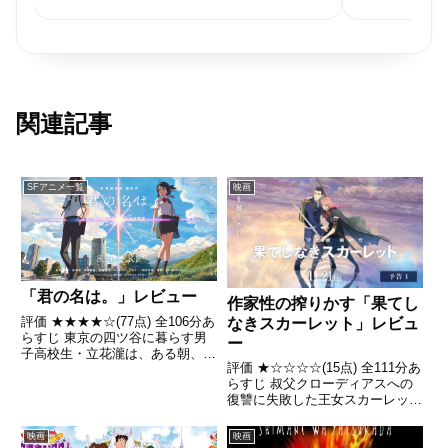
関連記事
SFアニメ一覧
映画
「君の名は。」レビュー
作家性の搾りかす「果てし
評価 ★★★★☆(77点) 全106分あ
なきスカーレット」レビュ
らすじ 東京の四ツ谷に暮らす男
ー
子高校生・立花瀧は、ある朝、目
評価 ★☆☆☆☆(15点) 全111分あ
を覚ますと岐阜県飛騨地方の山奥
らすじ 叔父クローディアスへの
にある糸守町に住む女子高生・宮
復讐に失敗した王女スカーレット
水三葉になっており、逆に三葉は
は、「死者の国」で目を覚ます。
瀧になっていた。2人とも「奇妙
そこは、略奪と暴力がはびこり、
な夢」だと思いながら...
映画
映画
力のなき者や傷ついた者は「虚