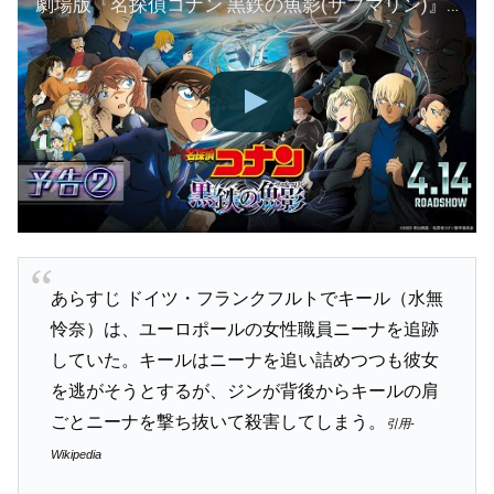
劇場版『名探偵コナン 黒鉄の魚影(サブマリン)』予告②【4月14日（金）公開】
あらすじ ドイツ・フランクフルトでキール（水無
怜奈）は、ユーロポールの女性職員ニーナを追跡
していた。キールはニーナを追い詰めつつも彼女
を逃がそうとするが、ジンが背後からキールの肩
ごとニーナを撃ち抜いて殺害してしまう。
引用-
Wikipedia