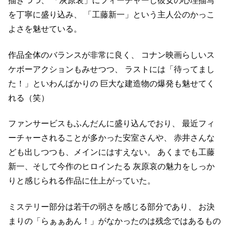
描きつつ、
「灰原哀」にフィーチャーし彼女の心理描写
を丁寧に盛り込み、
「工藤新一」という主人公のかっこ
よさを魅せている。
作品全体のバランスが非常に良く、
コナン映画らしいス
ケボーアクションもみせつつ、
ラストには「待ってまし
た！」といわんばかりの
巨大な建造物の爆発も魅せてく
れる（笑）
ファンサービスもふんだんに盛り込んでおり、
最近フィ
ーチャーされることが多かった安室さんや、
赤井さんな
ども出しつつも、メインにはすえない。
あくまでも工藤
新一、そして今作のヒロインたる
灰原哀の魅力をしっか
りと感じられる作品に仕上がっていた。
ミステリー部分は若干の弱さを感じる部分であり、
お決
まりの「らぁぁあん！」がなかったのは残念ではあるもの