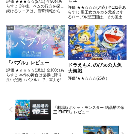
ビュー
評価 ★★★☆☆(57点) 全90分あ
らすじ 2年後、ベムの行方を探し
評価 ★★☆☆☆(34点) 全132分あ
続けるソニアは、目撃情報からド
らすじ 聖王女カルカを元首とす
ラコ・ケミカルという製薬会社に
るローブル聖王国は、その国土を
たどり着き、そこでベムに瓜二つ
長大な城壁に守られ平和な時代を
の人間ベルム・アイズバーグと出
謳歌してきた。しかし、突如現れ
映画
映画
会う。引用- Wikipedia
た魔皇ヤルダバオトと亜人連合軍
の侵攻によって、安寧はいともた
やすく崩れ去ってしま...
「バブル」レビュー
ドラえもん のび太の人魚
評価 ★☆☆☆☆(18点) 全100分あ
大海戦
らすじ 本作の舞台は世界に降り
評価/★★☆☆☆(25点）
注いだ泡〈バブル〉で、重力が壊
れた東京。ライフラインが断たれ
た東京は家族を失った一部の若者
たちの遊び場となり、ビルからビ
ルに駆け回るパルクールのチーム
バトルの戦場となって...
「劇場版ポケットモンスター 結晶塔の帝
王 ENTEI」レビュー