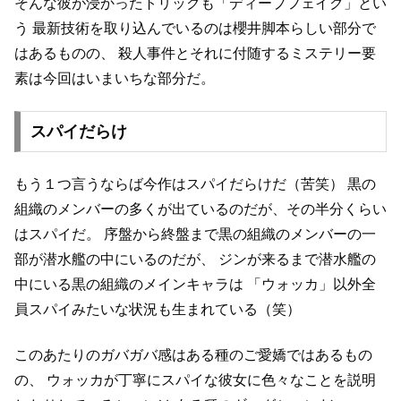
そんな彼が浸かったトリックも「ディープフェイク」とい
う
最新技術を取り込んでいるのは櫻井脚本らしい部分で
はあるものの、
殺人事件とそれに付随するミステリー要
素は今回はいまいちな部分だ。
スパイだらけ
もう１つ言うならば今作はスパイだらけだ（苦笑）
黒の
組織のメンバーの多くが出ているのだが、その半分くらい
はスパイだ。
序盤から終盤まで黒の組織のメンバーの一
部が潜水艦の中にいるのだが、
ジンが来るまで潜水艦の
中にいる黒の組織のメインキャラは
「ウォッカ」以外全
員スパイみたいな状況も生まれている（笑）
このあたりのガバガバ感はある種のご愛嬌ではあるもの
の、
ウォッカが丁寧にスパイな彼女に色々なことを説明