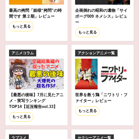
最高の拷問「姫様“拷問”の時
企画倒れの昭和の遺物「サイ
間です 第２期」レビュー
ボーグ009 ネメシス」レビュ
ー
もっと見る
もっと見る
アニメコラム
アクションアニメ一覧
【最悪の後味】7月に見たアニ
世界を救う鶏「ニワトリ・フ
メ・実写ランキング
ァイター」レビュー
TOP14【近況報告vol.33】
もっと見る
もっと見る
ラブコメ
セクシーアニメ一覧