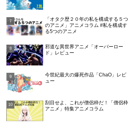
「オタク歴２０年の私を構成する５つ
のアニメ」アニメコラム #私を構成す
る5つのアニメ
邪道な異世界アニメ「オーバーロー
ド」レビュー
今世紀最大の爆死作品「ChaO」レビ
ュー
刮目せよ、これが僧侶枠だ！「僧侶枠
アニメ」特集アニメコラム