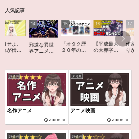
人気記事
「オタク歴
【平成最大
作家性の搾
よ、
邪道な異世
２０年の私
の大赤字】
りかす「果
僧侶
界アニメ
を構成する
爆死してし
てしなきス
「僧
「オーバー
５つのアニ
まったアニ
カーレッ
ニ
ロード」レ
メ」アニメ
メ映画興行
ト」レビュ
集ア
ビュー
コラム #私を
収入ワース
ー
ラム
評価別
未分類
構成する5つ
トランキン
のアニメ
グ【平成
版】
名作アニメ
アニメ映画
2010.01.01
2010.01.01
評価別
評価別