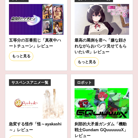
五等分の百番煎じ「真夜中ハ
最高の罵倒を君へ「嫌な顔さ
ートチューン」レビュー
れながらおパンツ見せてもら
いたいR」レビュー
もっと見る
もっと見る
サスペンスアニメ一覧
ロボット
急変する怪作「怪～ayakashi
刹那的大矛盾ガンダム「機動
～」レビュー
戦士Gundam GQuuuuuuX」
レビュー