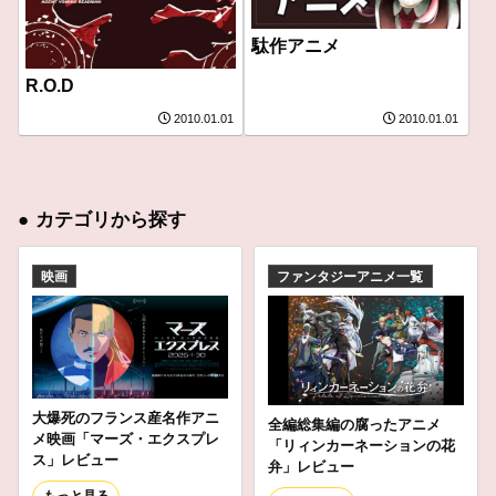
駄作アニメ
R.O.D
2010.01.01
2010.01.01
●
カテゴリから探す
映画
ファンタジーアニメ一覧
大爆死のフランス産名作アニ
全編総集編の腐ったアニメ
メ映画「マーズ・エクスプレ
「リィンカーネーションの花
ス」レビュー
弁」レビュー