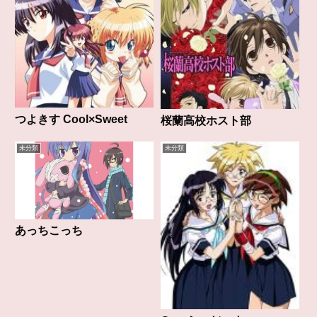
つよきす Cool×Sweet
桜蘭高校ホスト部
未分類
未分類
あっちこっち