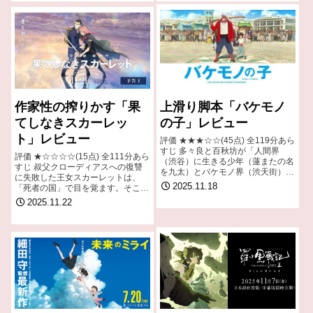
作家性の搾りかす「果
上滑り脚本「バケモノ
てしなきスカーレッ
の子」レビュー
ト」レビュー
評価 ★★★☆☆(45点) 全119分あら
すじ 多々良と百秋坊が「人間界
評価 ★☆☆☆☆(15点) 全111分あら
（渋谷）に生きる少年（蓮またの名
すじ 叔父クローディアスへの復讐
を九太）とバケモノ界（渋天街）に
に失敗した王女スカーレットは、
生きるバケモノ（熊獣人の熊徹）」
2025.11.18
「死者の国」で目を覚ます。そこ
の人生を語る物語。 引用-
は、略奪と暴力がはびこり、力のな
2025.11.22
Wikipedia
き者や傷ついた者は「虚無」となっ
て存在が消えてしまう世界だった。
引用- …