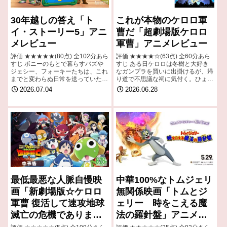
30年越しの答え「ト
これが本物のケロロ軍
イ・ストーリー5」アニ
曹だ「超劇場版ケロロ
メレビュー
軍曹」アニメレビュー
評価 ★★★★★(80点) 全102分あら
評価 ★★★★☆(63点) 全60分あら
すじ ボニーのもとで暮らすバズや
すじ ある日ケロロは冬樹と大好き
ジェシー、フォーキーたちは、これ
なガンプラを買いに出掛けるが、帰
までと変わらぬ日常を送っていた。
り道で不思議な祠に気付く。ひょん
しかし、最新型の電子タブレット
なことから祠に入ってしまうと、そ
2026.07.04
2026.06.28
「リリーパッド」がやってきたこと
こは不思議な空間が広がっていた
で状況は一変。 引用- Wikipedi…
引用- Wikipedia
最低最悪な人脈自慢映
中華100%なトムジェリ
画「新劇場版☆ケロロ
無関係映画「トムとジ
軍曹 復活して速攻地球
ェリー 時をこえる魔
滅亡の危機でありま
法の羅針盤」アニメレ
す!」レビュー
ビュー