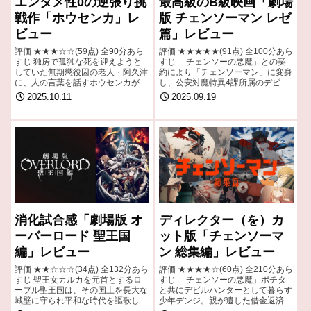
エンタメ性0の逆張り挑
最高級のB級映画「劇場
戦作「ホウセンカ」レ
版 チェンソーマン レゼ
ビュー
篇」レビュー
評価 ★★★☆☆(59点) 全90分あら
評価 ★★★★★(91点) 全100分あら
すじ 独房で孤独な死を迎えようと
すじ 「チェンソーの悪魔」との契
していた無期懲役囚の老人・阿久津
約により「チェンソーマン」に変身
に、人の言葉を話すホウセンカが声
し、公安対魔特異4課所属のデビル
をかける。 引用- Wikipedia
ハンターとして悪魔たちと戦う少年
2025.10.11
2025.09.19
デンジ。公安の上司である憧れの女
性マキマとのデートに浮かれるな
か、急な…
消化試合感「劇場版 オ
ディレクター（を）カ
ーバーロード 聖王国
ット版「チェンソーマ
編」レビュー
ン 総集編」レビュー
評価 ★★☆☆☆(34点) 全132分あら
評価 ★★★★☆(60点) 全210分あら
すじ 聖王女カルカを元首とするロ
すじ 「チェンソーの悪魔」ポチタ
ーブル聖王国は、その国土を長大な
と共にデビルハンターとして暮らす
城壁に守られ平和な時代を謳歌して
少年デンジ。親が遺した借金返済の
きた。しかし、突如現れた魔皇ヤル
ため、貧乏な生活を送る中、裏切り