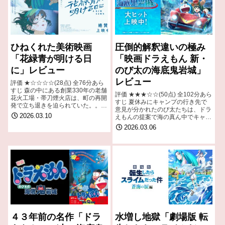
ひねくれた美術映画
圧倒的解釈違いの極み
「花緑青が明ける日
「映画ドラえもん 新・
に」レビュー
のび太の海底鬼岩城」
レビュー
評価 ★☆☆☆☆(28点) 全76分あら
すじ 森の中にある創業330年の老舗
評価 ★★★☆☆(50点) 全102分あら
花火工場・帯刀煙火店は、町の再開
すじ 夏休みにキャンプの行き先で
発で立ち退きを迫られていた。。
意見が分かれたのび太たちは、ドラ
引用- Wikipedia
2026.03.10
えもんの提案で海の真ん中でキャン
プをすることになる。引用-
2026.03.06
Wikipedia
４３年前の名作「ドラ
水増し地獄「劇場版 転