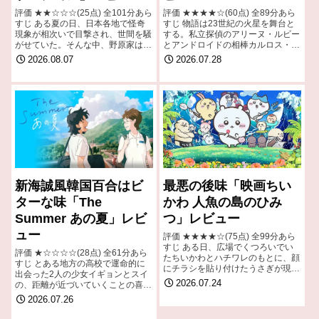
評価 ★★☆☆☆(25点) 全101分あら
評価 ★★★★☆(60点) 全89分あら
すじ ある夏の日、日本各地で怪奇
すじ 物語は23世紀の火星を舞台と
現象が相次いで目撃され、世間を騒
する。私立探偵のアリーヌ・ルビー
がせていた。そんな中、野原家は秋
とアンドロイドの相棒カルロス・リ
田県にあるひろしの実家に帰省する
ヴェラは、名門大学の学生2人が行
2026.08.07
2026.07.28
ことになる 引用- Wikipedia
方不明になった事件の解決を任され
る。引用- Wikipedia
新海誠風韓国百合はビ
最悪の後味「映画ちい
ターな味「The
かわ 人魚の島のひみ
Summer あの夏」レビ
つ」レビュー
ュー
評価 ★★★★☆(75点) 全99分あら
すじ ある日、広場でくつろいでい
評価 ★☆☆☆☆(28点) 全61分あら
たちいかわとハチワレのもとに、顔
すじ とある地方の高校で運命的に
にチラシを貼り付けたうさぎが現れ
出会った2人の少女イギョンとスイ
る。ハチワレがチラシの内容を確認
2026.07.24
の、距離が近づいていくことの喜び
すると、それは「特別な島」への招
や、一見するとささいにも思えるす
2026.07.26
待状だった。 引用- Wikipedia
れ違い、そして避けられなかった結
末までを、2人のモノローグととも