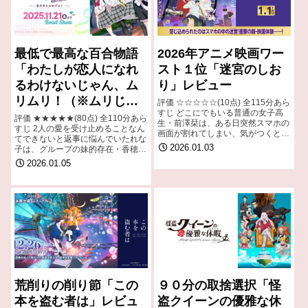
最低で最高な百合物語
2026年アニメ映画ワー
「わたしが恋人になれ
スト１位「迷宮のしお
るわけないじゃん、ム
り」レビュー
リムリ！（※ムリじゃ
評価 ☆☆☆☆☆(10点) 全115分あら
すじ どこにでもいる普通の女子高
なかった!?）ネクスト
評価 ★★★★★(80点) 全110分あら
生・前澤栞は、ある日突然スマホの
すじ 2人の愛を受け止めることなん
シャイン！」レビュー
画面が割れてしまい、気がつくと異
てできないと返事に悩んでいたれな
世界の横浜にいた。 引用-
2026.01.03
子は、グループの妹的存在・香穂に
Wikipedia
誘われてコスプレイベントに参加す
2026.01.05
ることになる。引用- Wikipedia
荒削りの削り節「この
９０分の取捨選択「怪
本を盗む者は」レビュ
盗クイーンの優雅な休