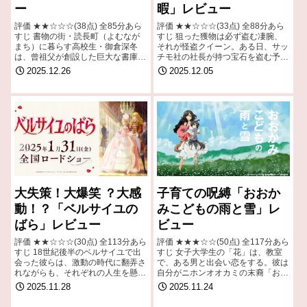
ー
暇」レビュー
評価 ★★☆☆☆(38点) 全85分あら
評価 ★★☆☆☆(33点) 全88分あら
すじ 書物の街・読長町（よむなが
すじ 狙った獲物は必ず盗む凄腕、
まち）に暮らす高校生・御倉深冬
それが怪盗クイーン。ある日、サッ
は、曾祖父が創設した巨大な書庫
チモ社の社長が持つ宝石を盗む予告
「御倉館（みくらかん）」を管理す
状が怪盗クイーンから届いたと発表
2025.12.26
2025.12.05
る一家の娘だが、本を好きになれず
される 引用- Wikipedia
にいた。引用- Wikipedia
大失策！大爆笑 ？大感
子育ての呪縛「おおか
動！？「ベルサイユの
みこどもの雨と雪」レ
ばら」レビュー
ビュー
評価 ★★☆☆☆(30点) 全113分あら
評価 ★★★☆☆(50点) 全117分あら
すじ 18世紀後半のベルサイユで出
すじ 女子大学生の「花」は、教室
会った彼らは、激動の時代に翻弄さ
で、ある男と出会い恋をする。彼は
れながらも、それぞれの人生を懸命
自分がニホンオオカミの末裔「おお
に生きぬいていく。引用- Wikipedia
かみおとこ」であることを告白する
2025.11.28
2025.11.24
が、花はそれを受け入れ2人の子供
を産んだ引用- Wikipedia