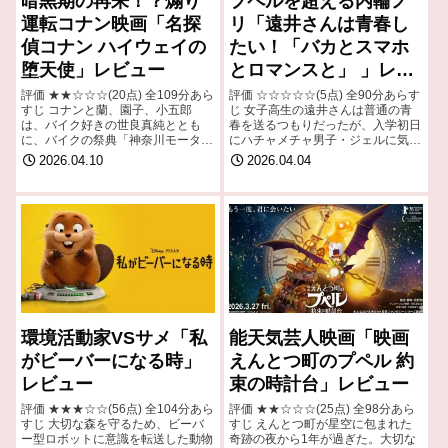
暗黒期の再来！？煽り
プペルを超える内輪ノ
運転コナン映画「名探
リ「遠井さんは青春し
偵コナン ハイウェイの
たい！「バカとスマホ
堕天使」レビュー
とロマンスと」 」レビ
ュー
評価 ★★☆☆☆(20点) 全109分あら
評価 ☆☆☆☆☆(5点) 全90分あらす
すじ コナンと蘭、園子、小五郎
じ 女子高生の遠井さんは普通の青
は、バイク好きの世良真純ととも
春を送るつもりだったが、入学初日
に、バイクの祭典「神奈川モーター
にハチャメチャ男子・ジェルに気に
サイクルフェスティバル」が開催さ
入られ、謎の「青春ロマンス部」に
2026.04.10
2026.04.04
れる横浜・みなとみらいに向かう途
強制的に入部させられてしまう 引
中、暴走する謎の黒いバイクに遭遇
用- Wikipedia
する。引用…
環境活動家VSサメ「私
能天気芸人映画「映画
がビーバーになる時」
えんとつ町のプペル 約
レビュー
束の時計台」レビュー
評価 ★★★☆☆(56点) 全104分あら
評価 ★★☆☆☆(25点) 全98分あら
すじ 大切な森を守るため、ビーバ
すじ えんとつ町が星空に包まれた
ー型ロボットに意識を転送した動物
奇跡の夜から1年が過ぎた。大切な