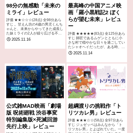
98分の無感動「未来の
最高峰の中国アニメ映
ミライ」レビュー
画「羅小黒戦記2 ぼく
らが望む未来」レビュ
評価 ★★☆☆☆(28点) 全98分あら
すじ 。甘えん坊の4歳の男児くんち
ー
ゃんと、未来からやってきた成長し
た妹ミライの2人が繰り広げる不思
評価 ★★★★★(83点) 全125分あら
議な冒険を通して、さまざまな家族
すじ 師匠であるムゲンとともに小
2025.11.16
の愛のかたちを描く。 引用-
さな村で穏やかな日々を過ごしてい
Wikipedia
たシャオヘイだったが、ある時、と
ある会館への襲撃事件が、長きにわ
2025.11.14
たって保たれていた妖精の世界の平
和を脅かす。 引用- Wikipedi…
公式雑MAD映画「劇場
超綱渡りの挑戦作「ト
版 呪術廻戦 渋谷事変
リツカレ男」レビュー
特別編集版×死滅回游
評価 ★★★☆☆(58点) 全97分あら
すじ ジュゼッペはみんなから「ト
先行上映」レビュー
リツカレ男」とよばれていた。一度