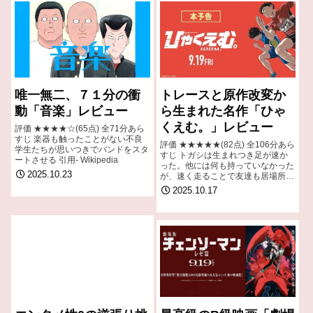
唯一無二、７１分の衝
トレースと原作改変か
動「音楽」レビュー
ら生まれた名作「ひゃ
くえむ。」レビュー
評価 ★★★★☆(65点) 全71分あら
すじ 楽器も触ったことがない不良
評価 ★★★★★(82点) 全106分あら
学生たちが思いつきでバンドをスタ
すじ トガシは生まれつき足が速か
ートさせる 引用- Wikipedia
った。他には何も持っていなかった
2025.10.23
が、速く走ることで友達も居場所も
得ることができた。引用- Wikipedia
2025.10.17