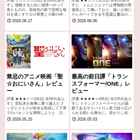
評価 ☆☆☆☆☆(5点) 全109分あら
評価 ★★☆☆☆(25点) 全92分あら
すじ 侵略するために地球へやって
すじ トムとジェリーは博物館の警
来たものの、居候先の家で怠惰な毎
備員として働いており、遠い土地に
日を過ごすケロロ軍曹と小隊の仲間
テレポートできる不思議な魔法のコ
たち。そんなある日、全国各地で摩
ンパスを秘密に持っている。引用-
2026.06.27
2026.06.06
訶不思議な現象が発生する。危機感
Wikipedia
を抱いたケロロ小隊は侵略者のプラ
イドをか…
禁忌のアニメ映画「聖
最高の前日譚「トラン
☆おにいさん」レビュ
スフォーマー/ONE」レ
ー
ビュー
評価 ★★★☆☆(40点) 全90分あら
評価 ★★★★☆(68点) 全105分あら
すじ 世紀末を無事に乗り越えたブ
すじ トランスフォーマーたちの故
ッダとイエスが有休を取得して下界
郷であるサイバトロン星で繰り広げ
でのバカンスを満喫しようと、日本
られる戦いを舞台に、若かりし頃の
の東京都立川の安アパート「松田ハ
トランスフォーマーたちの友情とト
2026.05.25
2026.05.03
イツ」の一室に居を構え、「聖」
ランスフォーム（変形）能力の起源
（せい）という名字でルームシェア
を描き出す。 引用- Wikipedi…
して暮らす…