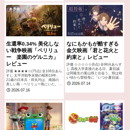
に描く。…
生還率0.34% 美化しな
なにもかもが酷すぎる
い戦争映画「ペリリュ
金欠映画「君と花火と
ー 楽園のゲルニカ」
約束と」レビュー
レビュー
評価 ☆☆☆☆☆(6点) 全96分あらす
じ 高校入学直後のある日、夏目誠
評価 ★★★★☆(75点) 全106分あら
は同級生の葉山煌と出会う。煌は幼
すじ 太平洋戦争末期の昭和19年、
い頃から曽祖母に「いつか夏目誠と
21歳の日本兵・田丸均は、南国の
出会う」と語られており、一枚の花
2026.07.14
美しい島・ペリリュー島にいた。漫
火の絵を手にしていた。 引用-
画家志望の田丸はその才を買われ、
2026.07.16
Wikipedia
亡くなった仲間の最期の雄姿を遺族
に向けて書き記す「功績係」という
任務…