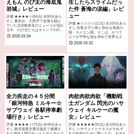
えもん のび太の海底鬼
生したらスライムだっ
岩城」レビュー
た件 蒼海の涙編」レビ
ュー
評価 ★★★★☆(64点) 全90分あら
すじ 夏休み、大西洋で金塊を積ん
評価 ★☆☆☆☆(11点) 全105分あら
でいた沈没船発見のニュースが流れ
すじ 水竜を守り神と崇める海底の
る中、のび太たちはキャンプの行き
国・カイエン国。そこは、かつて
先を巡って言い争っていた。引用-
2026.03.04
人々が平和な地を求めて世界をさま
Wikipedia
よった末に水竜から与えられた、争
2026.03.02
いのない王国のはずだった。 引用-
Wikipedia
全力疾走の４５分間
肉欲肉欲肉欲「機動戦
「銀河特急 ミルキー☆
士ガンダム 閃光のハサ
サブウェイ 各駅停車劇
ウェイ キルケーの魔
場行き」レビュー
女」レビュー
評価 ★★★★☆(75点) 全46分あら
評価 ★★★★★(92点) 全108分あら
すじ 銀河道路交通法違反で逮捕さ
すじ ハサウェイとケネスがそれぞ
れた強化人間のチハルとサイボーグ
れの目的のために動くなか、ギギも