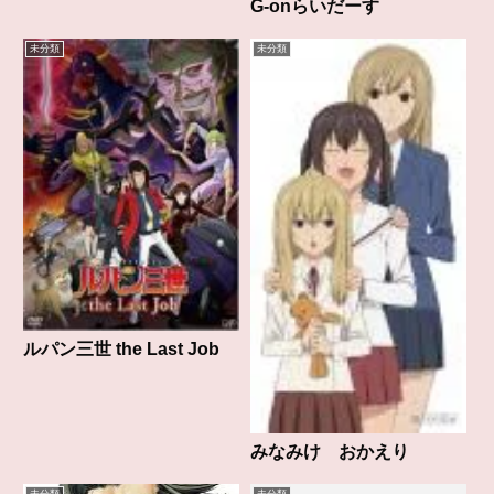
G-onらいだーす
未分類
未分類
ルパン三世 the Last Job
みなみけ おかえり