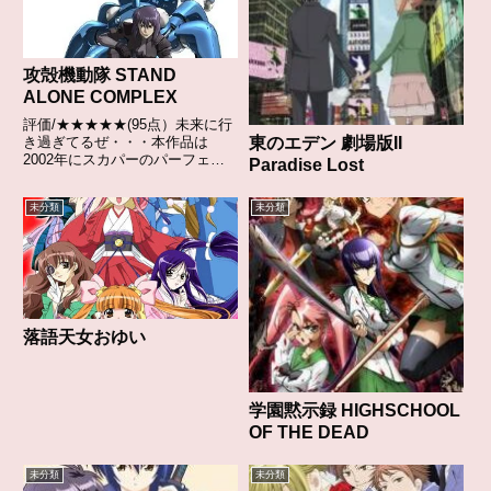
攻殻機動隊 STAND
ALONE COMPLEX
評価/★★★★★(95点）未来に行
き過ぎてるぜ・・・本作品は
東のエデン 劇場版II
2002年にスカパーのパーフェク
Paradise Lost
ト・チョイスにて初めて放送され
その後に地上波でも放送されたの
未分類
未分類
だが、扱っているストーリーがか
なり危なくグロ描写なども会った
ためカットされる話もあったよ...
落語天女おゆい
学園黙示録 HIGHSCHOOL
OF THE DEAD
未分類
未分類