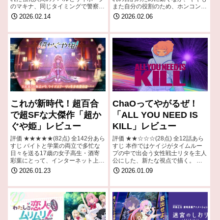
のマキナ、同じタイミングで警察に
また自分の役割のため、ホンコンへ
捕まった強化人間のアカネとカナ
と旅立つ。 引用- Wikipedia
2026.02.14
2026.02.06
タ、サイボーグのカートとマック
ス。 引用- Wikipedia
これが新時代！超百合
ChaOってやがるぜ！
で超SFな大傑作「超か
「ALL YOU NEED IS
ぐや姫」レビュー
KILL」レビュー
評価 ★★★★★(82点) 全142分あら
評価 ★★☆☆☆(28点) 全12話あら
すじ バイトと学業の両立で多忙な
すじ 本作ではケイジがタイムルー
日々を送る17歳の女子高生・酒寄
プの中で出会う女性戦士リタを主人
彩葉にとって、インターネット上の
公にした、新たな視点で描く。 引
仮想空間「ツクヨミ」の管理人であ
用- Wikipedia
2026.01.23
2026.01.09
り大人気ライバー（配信者）でもあ
る月見ヤチヨの配信を見ることは、
日々の…