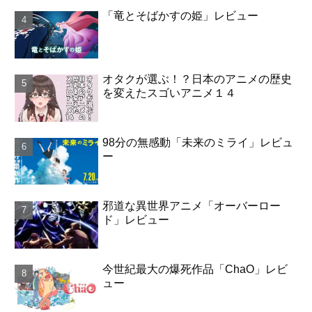
「竜とそばかすの姫」レビュー
オタクが選ぶ！？日本のアニメの歴史
を変えたスゴいアニメ１４
98分の無感動「未来のミライ」レビュ
ー
邪道な異世界アニメ「オーバーロー
ド」レビュー
今世紀最大の爆死作品「ChaO」レビ
ュー