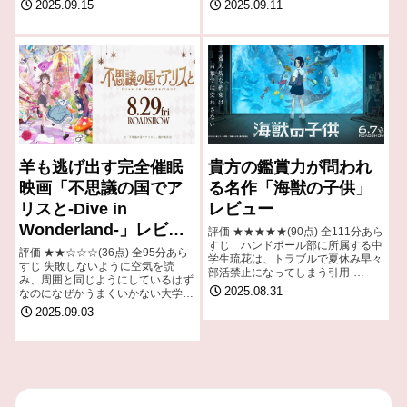
2025.09.15
2025.09.11
ダバオトと亜人連合軍の侵攻によっ
に遭い殺されてしまう 引用-
て、安寧はいともたやすく崩れ去っ
Wikipedia
てしま…
羊も逃げ出す完全催眠
貴方の鑑賞力が問われ
映画「不思議の国でア
る名作「海獣の子供」
リスと-Dive in
レビュー
Wonderland-」レビュ
評価 ★★★★★(90点) 全111分あら
すじ ハンドボール部に所属する中
ー
評価 ★★☆☆☆(36点) 全95分あら
学生琉花は、トラブルで夏休み早々
すじ 失敗しないように空気を読
部活禁止になってしまう引用-
み、周囲と同じようにしているはず
Wikipedia
2025.08.31
なのになぜかうまくいかない大学生
の安曇野りせ。人生に迷っていた彼
2025.09.03
女は、亡き祖母が遺した招待状に導
かれ「不思議の国」に迷い込む。
引用- W…