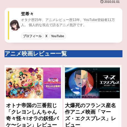
2010.01.01
笠希々
オタク歴25年、アニメレビュー歴13年、YouTube登録者11万
人。 個人的な視点で語るアニメ批評です。
プロフィール
X
YouTube
アニメ映画レビュー一覧
オトナ帝国の三番煎じ
大爆死のフランス産名
「クレヨンしんちゃん
作アニメ映画「マー
奇々怪々!オラの妖怪バ
ズ・エクスプレス」レ
ケ〜ション」レビュー
ビュー