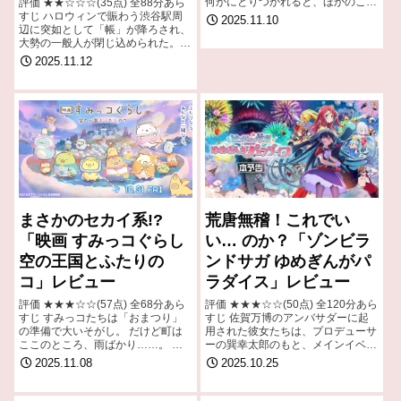
何かにとりつかれると、ほかのこと
評価 ★★☆☆☆(35点) 全88分あら
にいっさい気がむかなくなる。 引
すじ ハロウィンで賑わう渋谷駅周
2025.11.10
用- Wikipedia
辺に突如として「帳」が降ろされ、
大勢の一般人が閉じ込められた。
引用- Wikipedia
2025.11.12
まさかのセカイ系!?
荒唐無稽！これでい
「映画 すみっコぐらし
い… のか？「ゾンビラ
空の王国とふたりの
ンドサガ ゆめぎんがパ
コ」レビュー
ラダイス」レビュー
評価 ★★★☆☆(57点) 全68分あら
評価 ★★★☆☆(50点) 全120分あら
すじ すみっコたちは「おまつり」
すじ 佐賀万博のアンバサダーに起
の準備で大いそがし。 だけど町は
用された彼女たちは、プロデューサ
ここのところ、雨ばかり……。 引
ーの巽幸太郎のもと、メインイベン
用- Wikipedia
トであるSAGAアリーナライブへ向
2025.11.08
2025.10.25
けて準備を進めていた。 引用-
Wikipedia