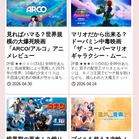
見ればハマる？世界規
マリオだから出来る？
模の大爆死映画
ドーパミン中毒映画
「ARCO/アルコ」アニ
「ザ・スーパーマリオ
メレビュー
ギャラクシー・ムービ
ー」レビュー
評価 ★★☆☆☆(33点) 全88分あら
評価 ★★★☆☆(50点) 全99分あら
すじ 気候変動により荒廃した2075
すじ 双子の配管工マリオとルイー
年の世界。10歳の少女イリスは、
ジは、キノコ王国でピーチ姫を助け
不思議な虹色の物体が空から落ちて
ながら、捕らわれた大魔王クッパの
くるのを目撃する。それは、虹色の
世話をしたり、みんなの困りごとを
2026.04.30
2026.04.24
飛行スーツでタイムトラベルが可能
解決したりしていた。引用-
になった未来から不時着した少年ア
Wikipedia
ルコ…