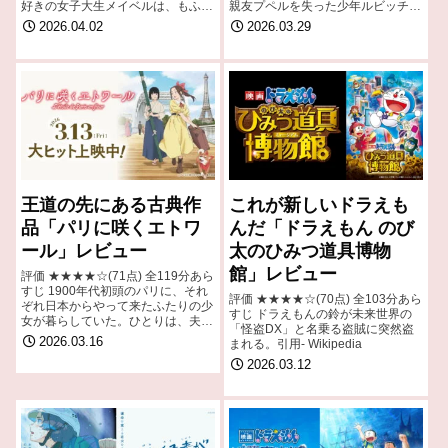
好きの女子大生メイベルは、もふも
親友プペルを失った少年ルビッチは
ふの動物たちの世界に潜入できて大
再会を信じ続けていたが、前へ進む
2026.04.02
2026.03.29
はしゃぎをしていたのもつかの間
ためあきらめてしまう。ある日ルビ
引用- Wikipedia
ッチは、時を支配する謎の異世界
「千年砦」…
王道の先にある古典作
これが新しいドラえも
品「パリに咲くエトワ
んだ「ドラえもん のび
ール」レビュー
太のひみつ道具博物
館」レビュー
評価 ★★★★☆(71点) 全119分あら
すじ 1900年代初頭のパリに、それ
評価 ★★★★☆(70点) 全103分あら
ぞれ日本からやって来たふたりの少
すじ ドラえもんの鈴が未来世界の
女が暮らしていた。ひとりは、夫を
「怪盗DX」と名乗る盗賊に突然盗
支えるよき妻となる将来を望まれな
2026.03.16
まれる。引用- Wikipedia
がらも画家を夢みるフジコ。もうひ
2026.03.12
とりは、武家に生まれナギナタの名
手…