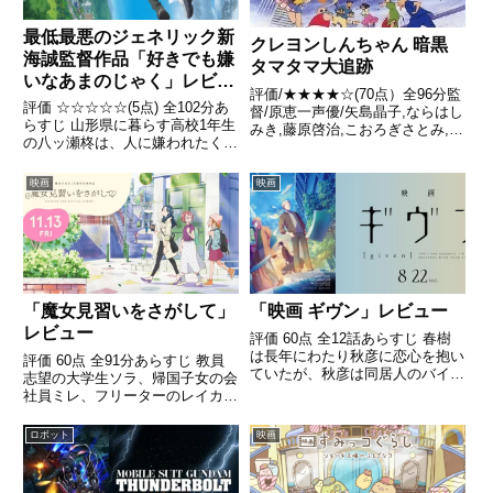
最低最悪のジェネリック新
クレヨンしんちゃん 暗黒
海誠監督作品「好きでも嫌
タマタマ大追跡
いなあまのじゃく」レビュ
評価/★★★★☆(70点）全96分監
ー
評価 ☆☆☆☆☆(5点) 全102分あ
督/原恵一声優/矢島晶子,ならはし
らすじ 山形県に暮らす高校1年生
みき,藤原啓治,こおろぎさとみ,真
の八ッ瀬柊は、人に嫌われたくな
柴摩利ほか全話/各話キャプ画付
いという思いのあまり、気づけば
き感想はこちら あらすじ成田国
頼まれごとを断れない性格になっ
際空港。ホステスの一団が、飛行
映画
映画
ていた。引用- Wikipedia
機から降り立った男を出迎えてい
るところに、奇妙...
「魔女見習いをさがして」
「映画 ギヴン」レビュー
レビュー
評価 60点 全12話あらすじ 春樹
は長年にわたり秋彦に恋心を抱い
評価 60点 全91分あらすじ 教員
ていたが、秋彦は同居人のバイオ
志望の大学生ソラ、帰国子女の会
リニスト、雨月との関係を続けて
社員ミレ、フリーターのレイカ。
いた。引用- Wikipedia
年齢も住む場所も悩みも全てが違
う3人だったが、不思議な巡り合
ロボット
映画
わせで一緒に旅に出ることに。引
用- Wikipedia