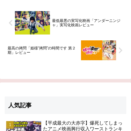
デン・ライトフットはイアンが生
まれる前に病気で死亡した。ウィ
ルデンは妻のローレル・ライトフ
ットに魔法の杖と手紙...
最低最悪の実写化映画「アンダーニンジ
ャ」実写化映画レビュー
最高の拷問「姫様“拷問”の時間です 第２
期」レビュー
人気記事
【平成最大の大赤字】爆死してしまっ
たアニメ映画興行収入ワーストランキ