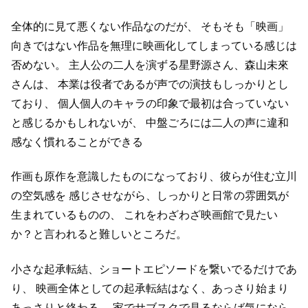
全体的に見て悪くない作品なのだが、
そもそも「映画」
向きではない作品を無理に映画化してしまっている感じは
否めない。
主人公の二人を演ずる星野源さん、森山未來
さんは、
本業は役者であるが声での演技もしっかりとし
ており、
個人個人のキャラの印象で最初は合っていない
と感じるかもしれないが、
中盤ごろには二人の声に違和
感なく慣れることができる
作画も原作を意識したものになっており、彼らが住む立川
の空気感を
感じさせながら、しっかりと日常の雰囲気が
生まれているものの、
これをわざわざ映画館で見たい
か？と言われると難しいところだ。
小さな起承転結、ショートエピソードを繋いでるだけであ
り、
映画全体としての起承転結はなく、あっさり始まり
あっさりと終わる。
家でサブスクで見るならば気になら