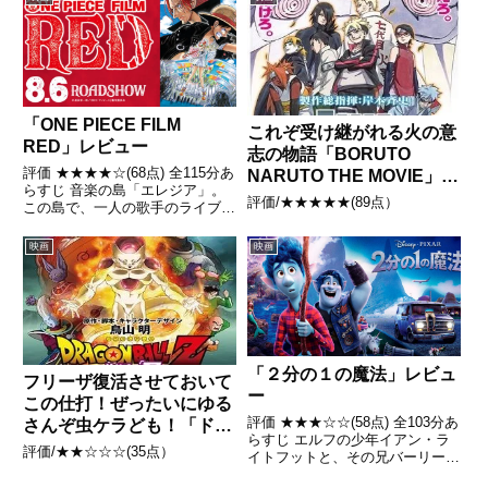
かがアクション仮面の力の源であ
るアクションストーンを奪い、ど
こかへと去っていった。...
「ONE PIECE FILM
これぞ受け継がれる火の意
RED」レビュー
志の物語「BORUTO
評価 ★★★★☆(68点) 全115分あ
NARUTO THE MOVIE」レ
らすじ 音楽の島「エレジア」。
ビュー
評価/★★★★★(89点）
この島で、一人の歌手のライブが
開催されようとしていた。その歌
手の名前はウタ引用- Wikipedia
映画
映画
「２分の１の魔法」レビュ
フリーザ復活させておいて
ー
この仕打！ぜったいにゆる
評価 ★★★☆☆(58点) 全103分あ
さんぞ虫ケラども！「ドラ
らすじ エルフの少年イアン・ラ
ゴンボールZ 復活の
評価/★★☆☆☆(35点）
イトフットと、その兄バーリー・
「F」」レビュー
ライトフット。2人の父親ウィル