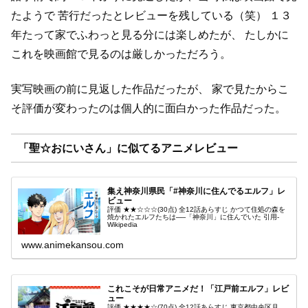
たようで
苦行だったとレビューを残している（笑）
１３
年たって家でふわっと見る分には楽しめたが、
たしかに
これを映画館で見るのは厳しかっただろう。
実写映画の前に見返した作品だったが、
家で見たからこ
そ評価が変わったのは個人的に面白かった作品だった。
「聖☆おにいさん」に似てるアニメレビュー
集え神奈川県民「#神奈川に住んでるエルフ」レ
ビュー
評価 ★★☆☆☆(30点) 全12話あらすじ かつて住処の森を
焼かれたエルフたちは──「神奈川」に住んでいた 引用-
Wikipedia
www.animekansou.com
これこそが日常アニメだ！「江戸前エルフ」レビ
ュー
評価 ★★★★☆(70点) 全12話あらすじ 東京都中央区月