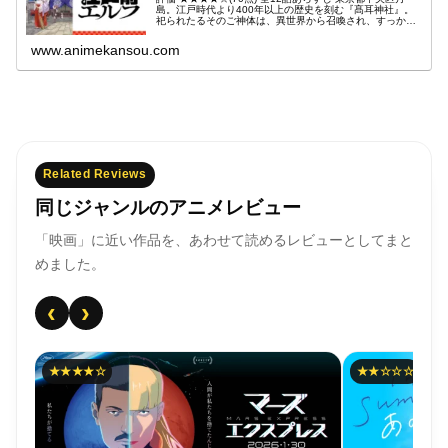
島。江戸時代より400年以上の歴史を刻む『髙耳神社』。
祀られたるそのご神体は、異世界から召喚され、すっかり
ひきこもったエルフでした引用- Wikipedia
www.animekansou.com
Related Reviews
同じジャンルのアニメレビュー
「映画」に近い作品を、あわせて読めるレビューとしてまと
めました。
‹
›
★★★★☆
★★☆☆☆