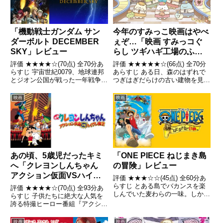
「機動戦士ガンダム サン
今年のすみっこ映画はやべ
ダーボルト DECEMBER
ぇぞ…「映画 すみっコぐ
SKY」レビュー
らし ツギハギ工場のふし
ぎなコ」レビュー
評価 ★★★★☆(70点) 全70分あ
評価 ★★★★★☆(66点) 全70分
らすじ 宇宙世紀0079、地球連邦
あらすじ ある日、森のはずれで
とジオン公国が戦った一年戦争の
つぎはぎだらけの古い建物を見つ
末期。サイド4のスペースコロニ
けたすみっコたち。そこはおもち
ー群、ムーアはジオン軍の攻撃に
ゃを作る工場だった。引用-
映画
映画
より破壊され、多くの住人が命を
Wikipedia
落とした引用- Wikipedia
あの頃、5歳児だったキミ
「ONE PIECE ねじまき島
へ「クレヨンしんちゃん
の冒険」レビュー
アクション仮面VSハイグ
評価 ★★★☆☆(45点) 全60分あ
レ魔王」レビュー
らすじ とある島でバカンスを楽
評価 ★★★★☆(70点) 全93分あ
しんでいた麦わらの一味。しかし
らすじ 子供たちに絶大な人気を
そんな中、ゴーイングメリー号が
誇る特撮ヒーロー番組『アクショ
目の前で盗まれてしまった。引
ン仮面』の撮影中、突然スタジオ
用- Wikipedia
で爆発が起こる。混乱の中、何者
映画
映画