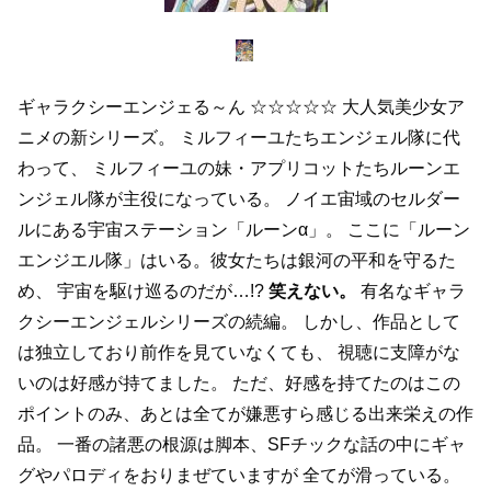
ギャラクシーエンジェる～ん
☆☆☆☆☆
大人気美少女ア
ニメの新シリーズ。
ミルフィーユたちエンジェル隊に代
わって、
ミルフィーユの妹・アプリコットたちルーンエ
ンジェル隊が主役になっている。
ノイエ宙域のセルダー
ルにある宇宙ステーション「ルーンα」。
ここに「ルーン
エンジエル隊」はいる。彼女たちは銀河の平和を守るた
め、
宇宙を駆け巡るのだが…!?
笑えない。
有名なギャラ
クシーエンジェルシリーズの続編。
しかし、作品として
は独立しており前作を見ていなくても、
視聴に支障がな
いのは好感が持てました。
ただ、好感を持てたのはこの
ポイントのみ、あとは全てが嫌悪すら感じる出来栄えの作
品。
一番の諸悪の根源は脚本、SFチックな話の中にギャ
グやパロディをおりまぜていますが
全てが滑っている。