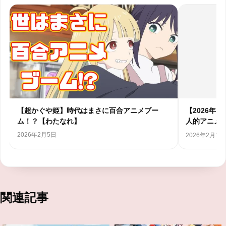
ア
【超かぐや姫】時代はまさに百合アニメブー
【2026年
ム！？【わたなれ】
人的アニメラ
2026年2月5日
2026年2月1日
関連記事