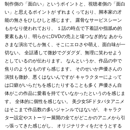
制作側の「面白い」というポイントと、視聴者側の「面白
い」と思えるポイントが
ずれまくっており、脚本家の才
能の無さをひしひしと感じます。
露骨なサービスシーン
もかなり使われており、
１話の時点で下着話や指舐め的
要素もあり、明らかにDVDの売上と場つなぎ的な
あから
さまな演出でしか無く、そこにエロさや萌え、面白味が一
切ない。
全話通して微妙でグダグダ、無理に笑わせよう
としているのが伝わります。
なんというか、作品の中で
焦りのようなものすら感じます。
そのせいか声優さんの
演技も微妙、悪くはないんですが
キャラクターによって
は口癖がいらだちを感じたりすることも多く
声優さん自
体がこの作品に愛着を持てていなかったというのを感じま
す。
全体的に個性を感じない。
美少女SFドタバタアニメ
はそこまで作品数の多いジャンルではないが、
キャラク
ター設定やストーリー展開の全てがどこかのアニメから引
っ張ってきた感じがし、
オリジナリティをだそうとする