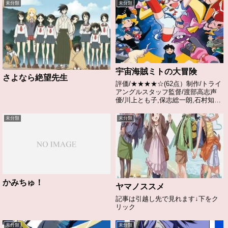
未分類
未分類
宇宙海賊ミトの大冒険
さよなら絶望先生
評価/★★★★☆(62点）制作/トライ
アングルスタッフ監督/渡部高志声
優/川上とも子,保志総一朗,石村知子
ほか全話/各話キャプ画付き感想は
こちらあらすじ天野原町に住む中学
未分類
未分類
生の少年・光国葵は、母・美都と1
年ぶりに父親の墓参りに行く。とこ
ろが、...
かみちゅ！
ヤマノススメ
記事は引越し先で見れます↓下をク
リック
未分類
未分類