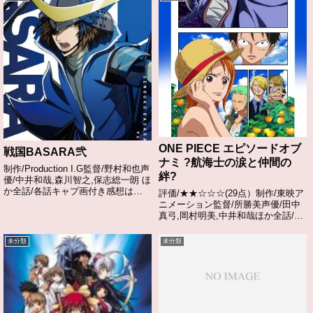
ONE PIECE エピソードオブ
戦国BASARA弐
ナミ ?航海士の涙と仲間の
制作/Production I.G監督/野村和也声
絆?
優/中井和哉,森川智之,保志総一朗 ほ
か全話/各話キャプ画付き感想はこ
評価/★★☆☆☆(29点）制作/東映ア
ちらあらすじ時は、群雄割拠の戦国
ニメーション監督/所勝美声優/田中
時代――。越後の軍神・上杉謙信と
真弓,岡村明美,中井和哉ほか全話/各
の雌雄を決するべく、川中島に陣を
話キャプ画付き感想はこちらあらす
敷く甲斐の虎・武田信玄。...
じ本編とも大きく関わりを持つナミ
未分類
未分類
の故郷のエピソード!土曜プレミア
ムで放送された、エピソード・オ
ブ・シ...