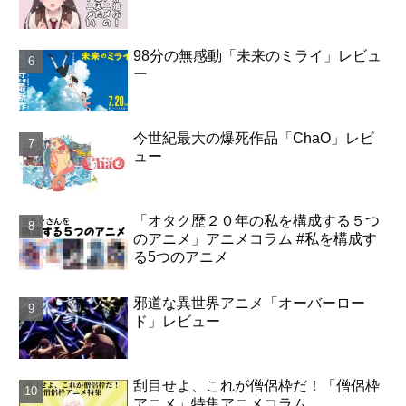
98分の無感動「未来のミライ」レビュ
ー
今世紀最大の爆死作品「ChaO」レビ
ュー
「オタク歴２０年の私を構成する５つ
のアニメ」アニメコラム #私を構成す
る5つのアニメ
邪道な異世界アニメ「オーバーロー
ド」レビュー
刮目せよ、これが僧侶枠だ！「僧侶枠
アニメ」特集アニメコラム