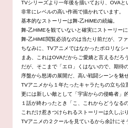
TVシリーズより一年後を描いており、OVAと
非常にレベルの高い作画で描かれています。
基本的なストーリーは舞-乙HiMEの続編。
舞-乙HiMEを観ていないと確実にストーリー
舞-乙HiME閲覧必須なのは当たり前だが、
ちなみに、TVアニメではなかったポロリなシ
まあ、これはOVAだからご愛嬌と言えるだろ
だが、そこまで「エロ」くはないので、期待
序盤から怒涛の展開だ、高い戦闘シーンを魅
TVアニメから１年たったキャラたちの立ち位
更には新しい敵として「宇宙からの侵略者」
１話が終わったとき「こ、これからどうなる
これだけ惹きつけられるストーリーは久しぶ
TVアニメの２クールを見ているから余計にそ