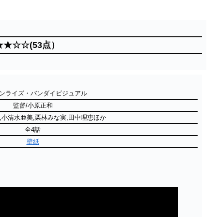
★★☆☆(53点）
サンライズ・バンダイビジュアル
監督/小原正和
,小清水亜美,栗林みな実,田中理恵ほか
全4話
壁紙