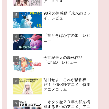
アニメ１４
98分の無感動「未来のミラ
イ」レビュー
「竜とそばかすの姫」レビ
ュー
今世紀最大の爆死作品
「ChaO」レビュー
刮目せよ、これが僧侶枠
だ！「僧侶枠アニメ」特集
アニメコラム
「オタク歴２０年の私を構
成する５つのアニメ」アニ