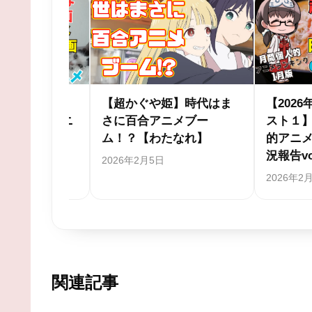
★★★★★
メ映画ワー
令和の熱血スポ根「メダ
陰謀論詰め
見た個人
リスト」レビュー
「LAZARU
ング【近
ビュー
2025年12月24日
2025年7月30
関連記事