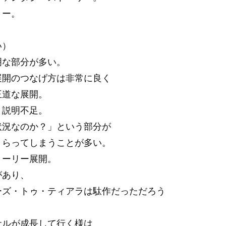
リー。
い）
明な部分が多い。
展開のつなげ方は非常に良く
王道な展開。
と説明不足。
状況なのか？」という部分が
くらってしまうことが多い。
トーリー展開。
があり、
ーズ・トゥ・ティアラは駄作だっただろう
、
サルが成長して行く様は