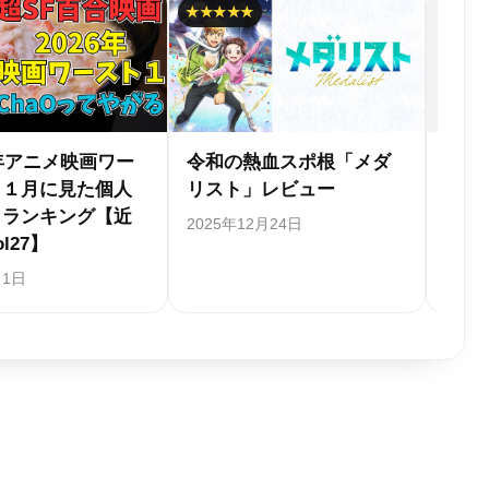
合わせセット
異世界半沢直樹「サラリ
【20年前
S ラザロ」レ
ーマンが異世界に行った
メを振り
ら四天王になった話」レ
特集【あ
ビュー
い】
日
2025年5月25日
2025年4月