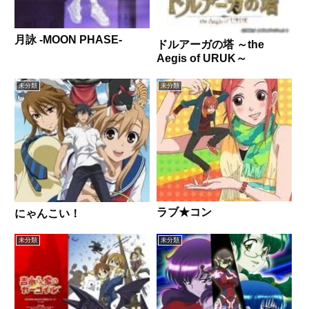
月詠 -MOON PHASE-
ドルアーガの塔 ～the
Aegis of URUK～
未分類
未分類
ラブ★コン
にゃんこい！
未分類
未分類