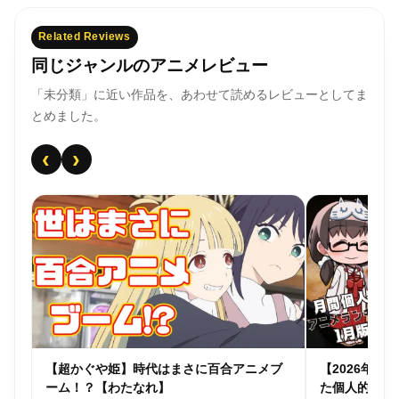
Related Reviews
同じジャンルのアニメレビュー
「未分類」に近い作品を、あわせて読めるレビューとしてま
とめました。
‹
›
個人
【超かぐや姫】時代はまさに百合アニメブ
【2026年
ーム！？【わたなれ】
た個人的アニ