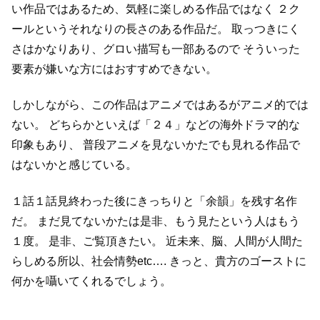
い作品ではあるため、気軽に楽しめる作品ではなく
２ク
ールというそれなりの長さのある作品だ。
取っつきにく
さはかなりあり、グロい描写も一部あるので
そういった
要素が嫌いな方にはおすすめできない。
しかしながら、この作品はアニメではあるがアニメ的では
ない。
どちらかといえば「２４」などの海外ドラマ的な
印象もあり、
普段アニメを見ないかたでも見れる作品で
はないかと感じている。
１話１話見終わった後にきっちりと「余韻」を残す名作
だ。
まだ見てないかたは是非、もう見たという人はもう
１度。
是非、ご覧頂きたい。
近未来、脳、人間が人間た
らしめる所以、社会情勢etc….
きっと、貴方のゴーストに
何かを囁いてくれるでしょう。