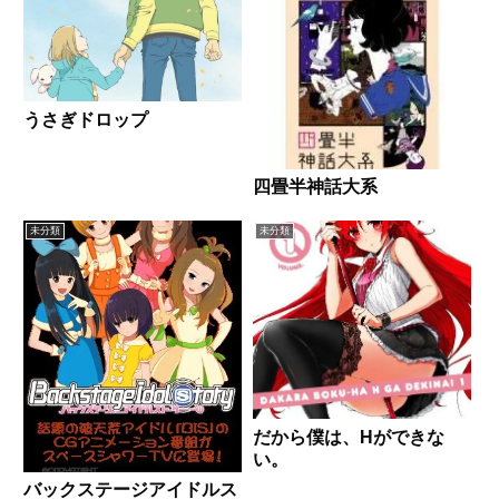
うさぎドロップ
四畳半神話大系
未分類
未分類
だから僕は、Hができな
い。
バックステージアイドルス