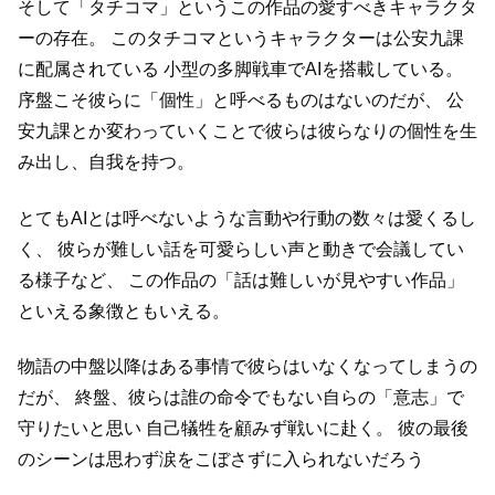
そして「タチコマ」というこの作品の愛すべきキャラクタ
ーの存在。
このタチコマというキャラクターは公安九課
に配属されている
小型の多脚戦車でAIを搭載している。
序盤こそ彼らに「個性」と呼べるものはないのだが、
公
安九課とか変わっていくことで彼らは彼らなりの個性を生
み出し、自我を持つ。
とてもAIとは呼べないような言動や行動の数々は愛くるし
く、
彼らが難しい話を可愛らしい声と動きで会議してい
る様子など、
この作品の「話は難しいが見やすい作品」
といえる象徴ともいえる。
物語の中盤以降はある事情で彼らはいなくなってしまうの
だが、
終盤、彼らは誰の命令でもない自らの「意志」で
守りたいと思い
自己犠牲を顧みず戦いに赴く。
彼の最後
のシーンは思わず涙をこぼさずに入られないだろう