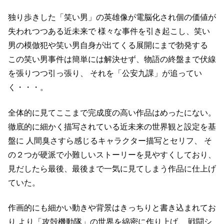
独り歩きした「笑い男」の英雄像が電脳化され個の価値が
失われつつある近未来で
様々な事件を引き起こし、笑い
男の模倣犯や笑い男自身が出てくる展開にまで勃発する
この笑い男事件は簡単には解決せず、物語の終盤まで伏線
を張りつつ引っ張り、
それを「公安九課」が追ってい
く・・・。
全体的に見てここまで完成度の高い作品はめったにない。
徹底的に細かく描写されている近未来の世界観と設定を基
盤に
人間臭さすら感じるキャラクター描写とセリフ、
そ
の２つが硬派で小難しいストーリーを見やすくしており、
見だしたら最後、最後まで一気に見てしまう作品に仕上げ
ていた。
作画的にも細かい動きや背景はきっちりと書き込まれてお
り
より「攻殻機動隊」の世界を綿密に作り上げ、
戦闘シ