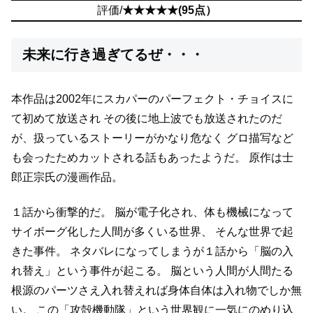
評価/
★★★★★(95点）
未来に行き過ぎてるぜ・・・
本作品は2002年にスカパーのパーフェクト・チョイスに
て初めて放送され
その後に地上波でも放送されたのだ
が、扱っているストーリーがかなり危なく
グロ描写など
も会ったためカットされる話もあったようだ。
原作は士
郎正宗氏の漫画作品。
１話から衝撃的だ。
脳が電子化され、体も機械になって
サイボーグ化した人間が多くいる世界、
そんな世界で起
きた事件。
ネタバレになってしまうが１話から「脳の入
れ替え」という事件が起こる。
脳という人間が人間たる
根源のパーツさえ入れ替えれば身体自体は入れ物でしか無
い。
この「攻殻機動隊」という世界観に一気にのめり込