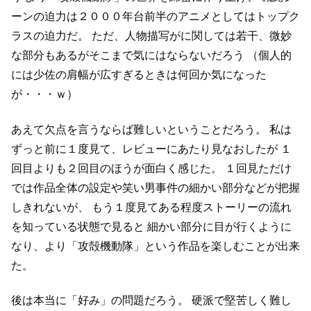
ーンの迫力は２０００年台前半のアニメとしてはトップク
ラスの迫力だ。
ただ、人物描写がに関しては若干、微妙
な部分もあるがそこまで気にはならないだろう
（個人的
には少佐の肩幅が広すぎるときは何回か気になった
が・・・ｗ）
あえて欠点を言うならば難しいということだろう。
私は
ずっと前に１度見て、レビューにあたり見なおしたが
１
回目よりも２回目のほうが面白く感じた。
１回見ただけ
では作品全体の設定や笑い男事件の細かい部分などが把握
しきれないが、
もう１度見てある程度ストーリーの流れ
を知っている状態で見ると
細かい部分に目が行くように
なり、より「攻殻機動隊」という作品を楽しむことが出来
た。
後は本当に「好み」の問題だろう。
硬派で堅苦しく難し