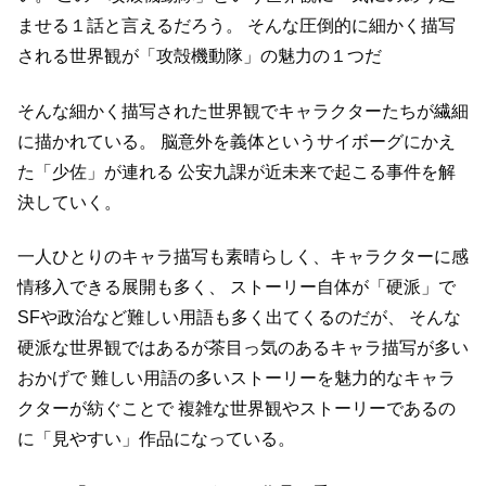
ませる１話と言えるだろう。
そんな圧倒的に細かく描写
される世界観が「攻殻機動隊」の魅力の１つだ
そんな細かく描写された世界観でキャラクターたちが繊細
に描かれている。
脳意外を義体というサイボーグにかえ
た「少佐」が連れる
公安九課が近未来で起こる事件を解
決していく。
一人ひとりのキャラ描写も素晴らしく、キャラクターに感
情移入できる展開も多く、
ストーリー自体が「硬派」で
SFや政治など難しい用語も多く出てくるのだが、
そんな
硬派な世界観ではあるが茶目っ気のあるキャラ描写が多い
おかげで
難しい用語の多いストーリーを魅力的なキャラ
クターが紡ぐことで
複雑な世界観やストーリーであるの
に「見やすい」作品になっている。