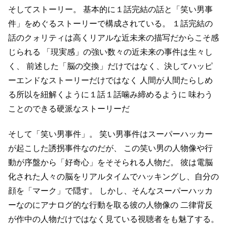
そしてストーリー。
基本的に１話完結の話と「笑い男事
件」をめぐるストーリーで構成されている。
１話完結の
話のクォリティは高くリアルな近未来の描写だからこそ感
じられる
「現実感」の強い数々の近未来の事件は生々し
く、
前述した「脳の交換」だけではなく、決してハッピ
ーエンドなストーリーだけではなく
人間が人間たらしめ
る所以を紐解くように１話１話噛み締めるように
味わう
ことのできる硬派なストーリーだ
そして「笑い男事件」。
笑い男事件はスーパーハッカー
が起こした誘拐事件なのだが、
この笑い男の人物像や行
動が序盤から「好奇心」をそそられる人物だ。
彼は電脳
化された人々の脳をリアルタイムでハッキングし、自分の
顔を「マーク」で隠す。
しかし、そんなスーパーハッカ
ーなのにアナログ的な行動を取る彼の人物像の
二律背反
が作中の人物だけではなく見ている視聴者をも魅了する。