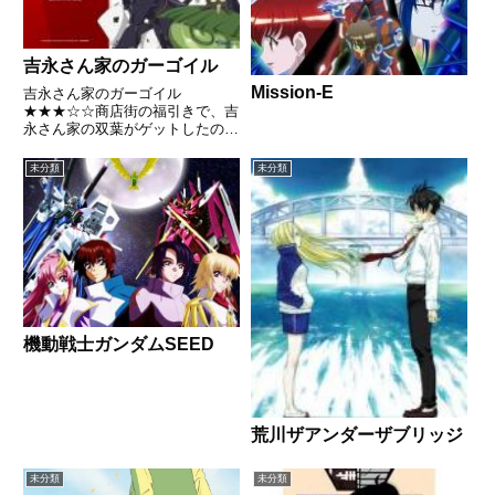
吉永さん家のガーゴイル
Mission-E
吉永さん家のガーゴイル
★★★☆☆商店街の福引きで、吉
永さん家の双葉がゲットしたの
は、前代未聞の生き物だった！そ
の犬の石像のように見えるガーゴ
未分類
未分類
イルが、突然喋りだす、石より硬
い、あげく自分を「吉永家の門番
だ」というわで、双葉の兄である
和己はポカ...
機動戦士ガンダムSEED
荒川ザアンダーザブリッジ
未分類
未分類