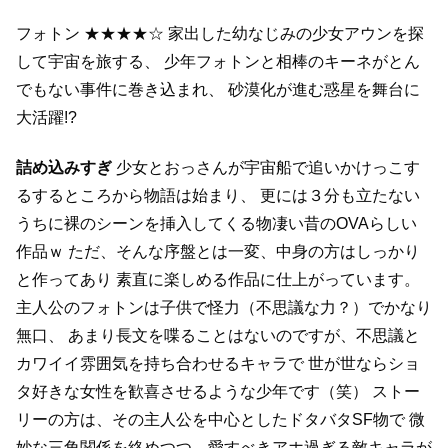
フォトン
★★★★☆
家出した幼なじみの少女アウンを探
して宇宙を旅する、
少年フォトンと相棒のキーネがとん
でもない事件に巻き込まれ、
砂漠化が進む惑星を舞台に
大活躍!?
詰め込みすぎ
少女とおっさんが宇宙船で追いかけっこす
るするところから物語は始まり、
更には３分も立たない
うちに裸のシーンを挿入してくる物凄い昔のOVAらしい
作品ｗ
ただ、そんな序盤とは一変、中身の方はしっかり
と作ってあり
素直に楽しめる作品に仕上がっています。
主人公のフォトンは子供で怪力（不思議な力？）でかなり
無口、
あまり長文を喋ることはないのですが、不思議と
カワイイ雰囲気を持ち合わせるキャラで
世が世ならショ
タ好きな女性を歓喜させるような少年です（笑）
ストー
リーの方は、その主人公を中心としたドタバタSF物で
微
妙な三角関係を絡めつつ、愛すべきアホ過ぎる敵キャラが