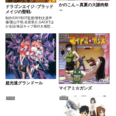
かのこん～真夏の大謝肉祭
ドラゴンエイジ -ブラッド
～
メイジの聖戦-
制作/OXYBOT監督/曽利文彦声
優/栗山千明,谷原章介,GACKTほ
か全話/各話キャプ画付き感想は
こちらあらすじドラゴンエイ
ジ……それは、魔法と魔物が存在
未分類
未分類
する時代。セダス（世界）はチャ
ントリー（教会）によって統治さ
れていた。見所はドラゴン...
超光速グランドール
マイアミ☆ガンズ
未分類
未分類