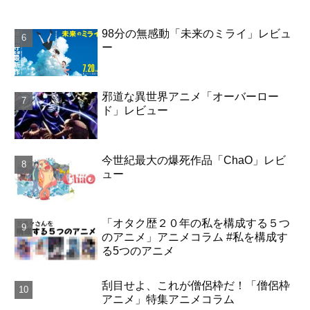
98分の無感動「未来のミライ」レビュ
ー
邪道な異世界アニメ「オーバーロー
ド」レビュー
今世紀最大の爆死作品「ChaO」レビ
ュー
「オタク歴２０年の私を構成する５つ
のアニメ」アニメコラム #私を構成す
る5つのアニメ
刮目せよ、これが僧侶枠だ！「僧侶枠
アニメ」特集アニメコラム