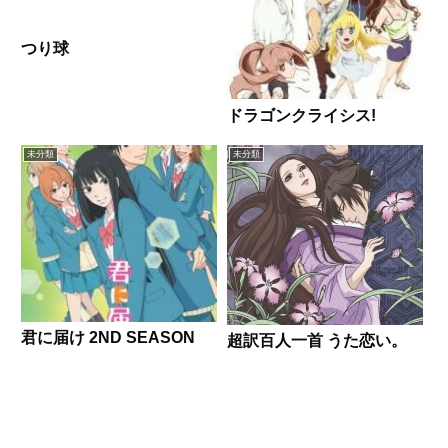
つり球
ドラゴンクライシス!
未分類
未分類
君に届け 2ND SEASON
超訳百人一首 うた恋い。