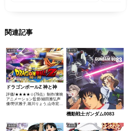
関連記事
未分類
未分類
ドラゴンボールZ 神と神
評価/★★★★☆(79点）制作/東映
アニメーション監督/細田雅弘声
優/野沢雅子,堀川りょう,山寺宏一
ほか全話/各話キャプ画付き感想
はこちらあらすじ全宇宙の運命を
機動戦士ガンダム0083
賭けた魔人ブウとの壮絶な戦いか
ら4年後。39年の眠りから目覚め
未分類
未分類
た破壊神ビルスは、...