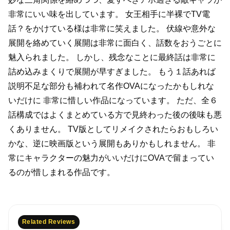
非常にいい味を出しています。
女王相手に半裸でTV電
話？をかけている様は非常に笑えました。
伏線や意外な
展開を絡めていく展開は非常に面白く、話数をおうごとに
魅入られました。
しかし、残念なことに最終話は非常に
詰め込みまくりで展開が早すぎました。
もう１話あれば
説明不足な部分も補われて名作OVAになったかもしれな
いだけに
非常に惜しい作品になっています。
ただ、全６
話構成ではよくまとめている方で見終わった後の後味も悪
くありません。
TV版としてリメイクされたらおもしろい
かな、逆に映画版という展開もありかもしれません。
非
常にキャラクターの魅力がいいだけにOVAで留まってい
るのが惜しまれる作品です。
Related Reviews