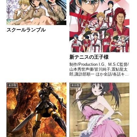
スクールランブル
新テニスの王子様
制作/Production I.G、M.S.C監督/
山本秀世声優/皆川純子,置鮎龍太
郎,諏訪部順一 ほか全話/各話キャ
プ画付き感想はこちらあらすじ全
国大会決勝の3日後、突然姿を消
未分類
未分類
したリョーマが再び日本に戻り、
秋に始まったU-17選抜大会に特...