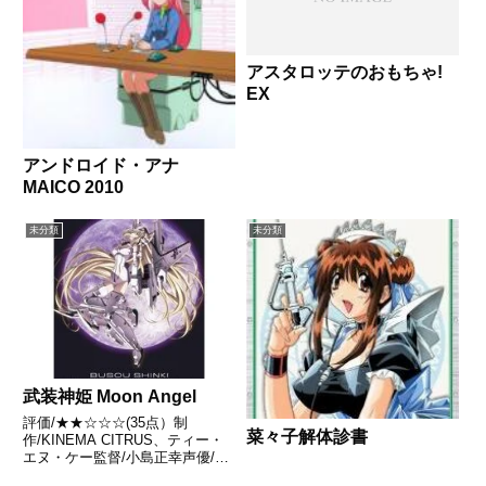
アスタロッテのおもちゃ!
EX
アンドロイド・アナ
MAICO 2010
未分類
未分類
武装神姫 Moon Angel
評価/★★☆☆☆(35点）制
菜々子解体診書
作/KINEMA CITRUS、ティー・
エヌ・ケー監督/小島正幸声優/井
上麻里奈,阿澄佳奈,茅原実里ほか