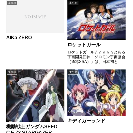
全話/各話キャプ画付き感想はこ
未分類
未分類
ちらあらすじある理由から脱走し
ていたアーンヴァルMk.2は、追
手のストラーフM...
AIKa ZERO
ロケットガール
ロケットガール☆☆☆☆☆とある
宇宙開発団体「ソロモン宇宙協会
（通称SSA）」は、日本初とな
る有人ロケットの打ち上げを計画
していた。ゆかりの体重が40kg
未分類
未分類
以下である事を知ったSSAは、
ゆかりを言葉巧みに勧誘し、簡単
なバイトと称して無理矢理宇宙...
キディガーランド
機動戦士ガンダムSEED
C.E.73 STARGAZER