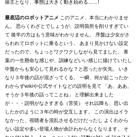
操主となり、事態は大きく動き始める……!
最底辺のロボットアニメ
このアニメ、本当にわかりませ
ん。
恐らくわざとでしょうが、説明箇所を削りすぎてい
て
後半の方はもう意味がわかりません。
序盤は少女がさ
らわれてロボットに乗るという、
あまり見かけない設定
だったので、ちょっとワクワクしながら見てました。
青
葉の一生懸命な感じや、訓練などいい感じに描けていたし
中盤からも安心して見れるかな？と思ったが矢先。
いき
なり３年後の話が混ざってくる。
一瞬、何が起こったか
わからずwikiや公式サイトなどの説明を見て
「あ、ああ、
そうか３年後の話ってことね」
と理解出来ました
が・・・説明がなさすぎる（苦笑）
それ以降も、思い出
したかのように３年の時が交互します。
この演出はイラ
なかった、視聴者を混乱させるだけだったし
よくわから
ない設定や多い登場人物が余計わからなくなります。
そ