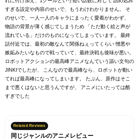
れに付け加え、1クールという短い話数に対して
詰め込み
すぎる設定や内容のせいで、もうわけわかりません。
そ
のせいで、一人一人のキャラにまったく愛着がわかず、
物語の背景が薄く感じてしまうため
「ただ動く絵と声が
流れている」だけのものになってしまっています。
最終
話付近では、最初の敵なんて関係ねぇってくらい
憎悪や
嫉妬みたいなもので戦っていて、最終決戦も後味が悪い。
ロボットアクションの最高峰アニメなんていう謳い文句の
JINKIでしたが、
こんなので最高峰なら、ロボットが動い
てれば最高峰になってしまいます。
たぶん、原作はそこ
まで悪くはないと思うんですが、
アニメにいたっては酷
すぎでした
Related Reviews
同じジャンルのアニメレビュー