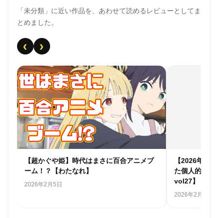
「未分類」に近い作品を、あわせて読めるレビューとしてま
とめました。
‹
›
個人
【超かぐや姫】時代はまさに百合アニメブ
【2026年
ーム！？【わたなれ】
た個人的アニ
vol27】
2026年2月5日
2026年2月1日