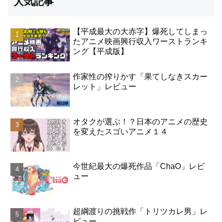
人気記事
【平成最大の大赤字】爆死してしまっ
たアニメ映画興行収入ワーストランキ
ング【平成版】
作家性の搾りかす「果てしなきスカー
レット」レビュー
オタクが選ぶ！？日本のアニメの歴史
を変えたスゴいアニメ１４
今世紀最大の爆死作品「ChaO」レビ
ュー
超綱渡りの挑戦作「トリツカレ男」レ
ビュー