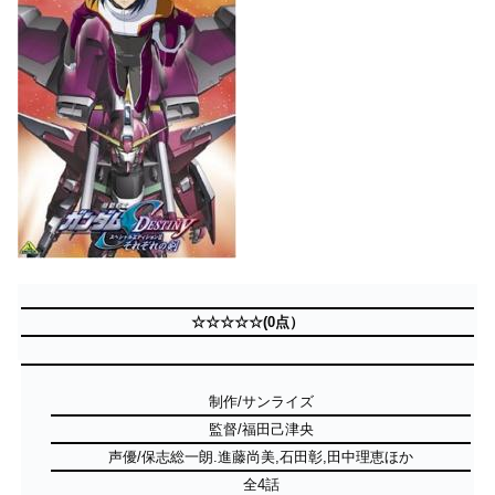
☆☆☆☆☆(0点）
制作/サンライズ
監督/福田己津央
声優/保志総一朗.進藤尚美,石田彰,田中理恵ほか
全4話