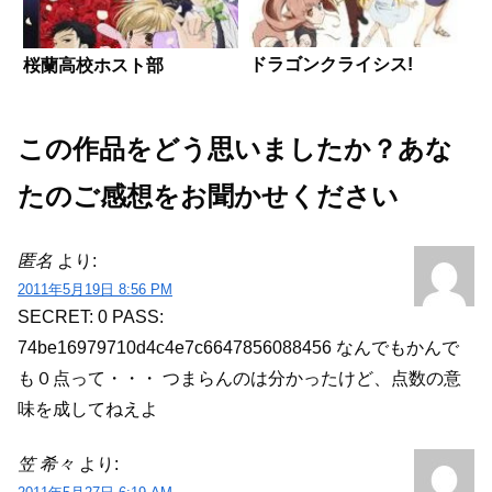
ドラゴンクライシス!
桜蘭高校ホスト部
この作品をどう思いましたか？あな
たのご感想をお聞かせください
匿名
より:
2011年5月19日 8:56 PM
SECRET: 0
PASS:
74be16979710d4c4e7c6647856088456
なんでもかんで
も０点って・・・
つまらんのは分かったけど、点数の意
味を成してねえよ
笠 希々
より: