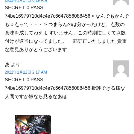
2011年5月27日 6:19 AM
SECRET: 0
PASS:
74be16979710d4c4e7c6647856088456
> なんでもかんで
も０点って・・・
> つまらんのは分かったけど、点数の
意味を成してねえよ
すいません、この時期忙しくて点数
付けが適当になってました。
一部訂正いたしました
貴重
な意見ありがとうございます
あ
より:
2012年1月12日 2:17 AM
SECRET: 0
PASS:
74be16979710d4c4e7c6647856088456
批評できる様な
人間ですか嫌なら見るなあほ