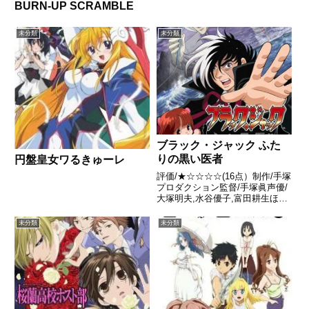
BURN-UP SCRAMBLE
未分類
未分類
ブラック・ジャック ふた
りの黒い医者
円盤皇女ワるきゅーレ
評価/★☆☆☆☆(16点）制作/手塚
プロダクション監督/手塚眞声優/
大塚明夫,水谷優子,富田耕生ほか
全話/各話キャプ画付き感想はこ
ちらあらすじ京都のダイダロス製
未分類
未分類
薬会社で爆発事件が起きた。BJ
は友引警部によって留置されてい
たが、負傷した患者を...