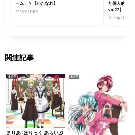
ーム！？【わたなれ】
た個人的アニ
vol27】
2026年2月5日
2026年2月1日
関連記事
未分類
未分類
まりあ†ほりっく あらいぶ