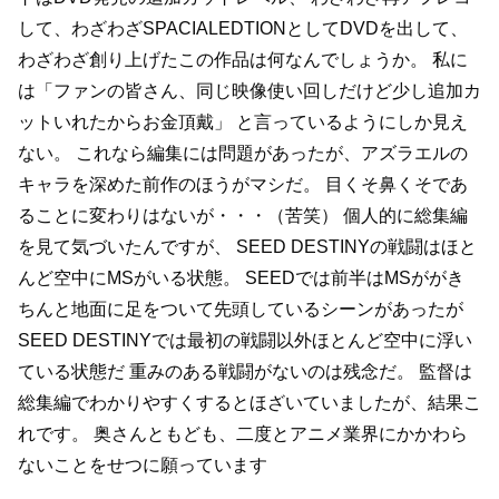
して、わざわざSPACIALEDTIONとしてDVDを出して、
わざわざ創り上げたこの作品は何なんでしょうか。
私に
は「ファンの皆さん、同じ映像使い回しだけど少し追加カ
ットいれたからお金頂戴」
と言っているようにしか見え
ない。
これなら編集には問題があったが、アズラエルの
キャラを深めた前作のほうがマシだ。
目くそ鼻くそであ
ることに変わりはないが・・・（苦笑）
個人的に総集編
を見て気づいたんですが、
SEED DESTINYの戦闘はほと
んど空中にMSがいる状態。
SEEDでは前半はMSががき
ちんと地面に足をついて先頭しているシーンがあったが
SEED DESTINYでは最初の戦闘以外ほとんど空中に浮い
ている状態だ
重みのある戦闘がないのは残念だ。
監督は
総集編でわかりやすくするとほざいていましたが、結果こ
れです。
奥さんともども、二度とアニメ業界にかかわら
ないことをせつに願っています