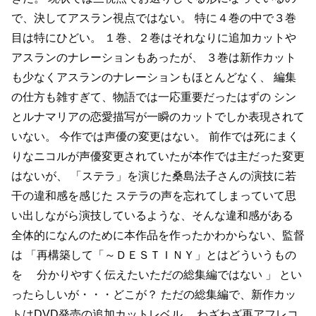
で、決してアスラン視点ではない。
特に４巻の中で３巻
目は特にひどい。
１巻、２巻はそれなりに追加カットや
アスランのナレーションもあったが、
３巻は新作カット
も少なくアスランのナレーションもほとんどなく、
編集
の仕方も雑すぎて、物語では一応重要だったはずの
シン
とルナマリアの恋愛描写が一瞬のカットでしか表現されて
いない。
今作では声優の変更はない。
前作では死にまく
りなニコルが声優変更されていたが本作では主だった変更
はないが、
「ステラ」を演じた桑島法子さんの演技に若
干の違和感を感じた
ステラの声を忘れてしまっていて思
い出しながら演技しているような、そんな違和感がある
全体的になんのために本作品を作ったかわからない、監督
は
「再構築して「～ＤＥＳＴＩＮＹ」とはどういうもの
を
分かりやすく伝えたいただの総集編ではない 」
とい
ったらしいが・・・どこが？
ただの総集編で、新作カッ
トはDVD発売の追加カットレベル、
わざわざ再アフレコ