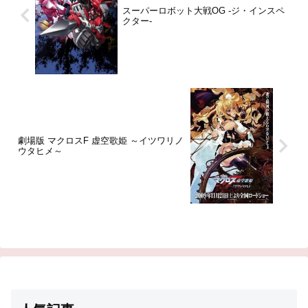
スーパーロボット大戦OG -ジ・インスペ
クター-
劇場版 マクロスF 虚空歌姫 ～イツワリノ
ウタヒメ～