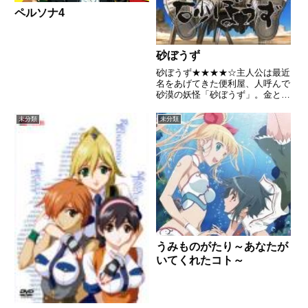
ペルソナ4
砂ぼうず
砂ぼうず★★★★☆主人公は最近
名をあげてきた便利屋、人呼んで
砂漠の妖怪「砂ぼうず」。金と名
誉とボインの為なら、その抜群に
キレる頭と腕前をいかして、卑
未分類
未分類
怯・陰湿お構いなしに何でもや
る……過酷なサバイバルを強いら
れる砂漠にまさに最適な男であ
る。そ...
うみものがたり～あなたが
いてくれたコト～