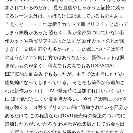
加されているのだが、
見た直後やしっかりと記憶に残っ
てるシーン以外は、おぼろげに記憶しているものもあり
「えっと・・・これは新作カット？新ゼリフ？」と思って
しまう箇所があった
恐らく、私が全然気づいていない新
作カットや新ゼリフもあったはずだ
新作カットの尺が短
すぎて、見逃す部分も多かった。
この点については前作
のほうがファン向け的ではありながら、
新作カットは興
味深いものが多く、利点でも欠点でもありSPACIAL
EDTIONの
面白みでもあったが、本作では本当にただの
総集編になってしまっている。
そもそも前作から追加さ
れた新作カットは、DVD発売時に追加すればいいくらい
に
短く気づきにくい変更点が多い。
今作では特にその傾
向が強く２，３秒サブリミナル的に追加されている部分が
あるだけで
この程度ならばDVD発売時の修正のついでに
追加した方がいいだろう
わざわざ総集編としてお金を出
して買うファンの方の財布を痛めるだけであざとすぎる