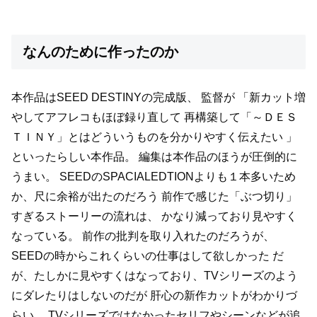
なんのために作ったのか
本作品はSEED DESTINYの完成版、
監督が
「新カット増
やしてアフレコもほぼ録り直して
再構築して「～ＤＥＳ
ＴＩＮＹ」とはどういうものを分かりやすく伝えたい 」
といったらしい本作品。
編集は本作品のほうが圧倒的に
うまい。
SEEDのSPACIALEDTIONよりも１本多いため
か、尺に余裕が出たのだろう
前作で感じた「ぶつ切り」
すぎるストーリーの流れは、
かなり減っており見やすく
なっている。
前作の批判を取り入れたのだろうが、
SEEDの時からこれくらいの仕事はして欲しかった
だ
が、たしかに見やすくはなっており、TVシリーズのよう
にダレたりはしないのだが
肝心の新作カットがわかりづ
らい。
TVシリーズではなかったセリフやシーンなどが追