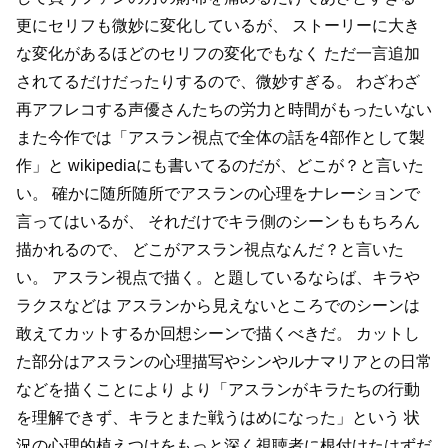
更にセリフも微妙に変化しているが、
ストーリーに大き
な変化があるほどのセリフの変化でもなく
ただ一言追加
されてるだけだったりするので、微妙すぎる。
わざわざ
再アフレコする声優さんたちの労力と時間がもったいない
また今作では「アスラン視点で全体の話を4部作として製
作」と
wikipediaにも書いてるのだが、どこが？と言いた
い。
確かに随所随所でアスランの心理をナレーションで
言ってはいるが、
それだけでキラ側のシーンももちろん
描かれるので、
どこがアスラン視点なんだ？と言いた
い。
アスラン視点で描く。と題しているならば、キラや
ラクスなどは
アスランから見えないところでのシーンは
敢えてカットするか回想シーンで描くべきだ。
カットし
た部分はアスランの心理描写やシンやルナマリアとの日常
などを描くことにより
より「アスランがキラたちの行動
を理解できず、キラとまた戦うはめになった」という
状
況の心理的植えつけをもっと深く視聴者に根付けたはずだ