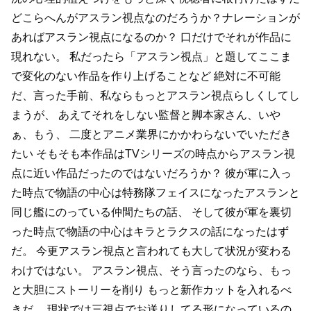
どこらへんがアスラン視点なのだろうか？ナレーションが
あればアスラン視点になるのか？
口だけでそれが作品に
現れない。
私だったら「アスラン視点」と題してここま
で変化のない作品を作り上げることなど
絶対に不可能
だ、言った手前、私ならもっとアスラン視点らしくしてし
まうが、
あえてそれをしない監督と脚本家さん、いや
ぁ、もう、
二度とアニメ業界にかかわらないでいただき
たい
そもそも本作品はTVシリーズの時点からアスラン視
点に近い作品だったのではないだろうか？
彼が軍に入っ
た時点で物語の中心は特務隊フェイスになったアスランと
同じ艦にのっている仲間たちの話、
そして彼が軍を裏切
った時点で物語の中心はキラとラクスの話になったはず
だ。
今更アスラン視点と言われても大して状況が変わる
わけではない。
アスラン視点、そう言ったのなら、もっ
と大胆にストーリーを削り
もっと新作カットを入れるべ
きだ。
現状では三視点でお送りしてる形になっているの