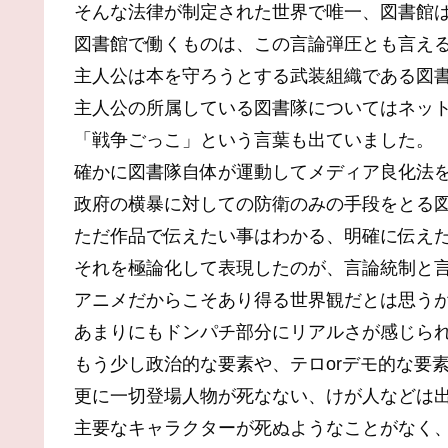
そんな法律が制定された世界で唯一、図書館
図書館で働くものは、この言論弾圧とも言え
主人公は本を守ろうとする武装組織である図
主人公の所属している図書隊についてはネッ
「戦争ごっこ」という言葉も出ていました。
確かに図書隊自体が運動してメディア良化法
政府の横暴に対しての防衛のみの手段をとる
ただ作品で伝えたい事はわかる、明確に伝え
それを極論化して表現したのが、言論統制と
アニメだからこそあり得る世界観だとは思う
あまりにもドンパチ部分にリアルさが感じら
もう少し政治的な要素や、テロorデモ的な要
更に一切登場人物が死なない、けが人などは
主要なキャラクターが死ぬようなことがなく