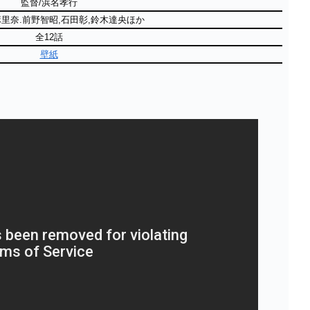
監督/浜名孝行
麻里奈.前野智昭,石田彰,鈴木達央ほか
全12話
壁紙