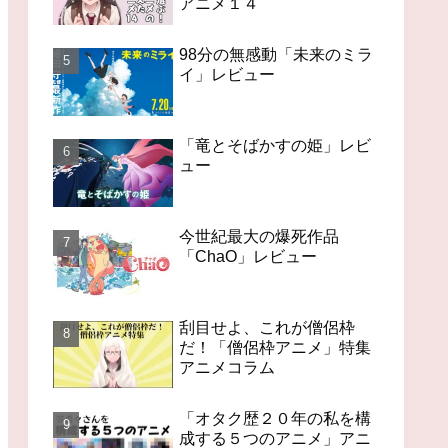
アニメ１４
98分の無感動「未来のミラ
イ」レビュー
「竜とそばかすの姫」レビ
ュー
今世紀最大の爆死作品
「ChaO」レビュー
刮目せよ、これが僧侶枠
だ！「僧侶枠アニメ」特集
アニメコラム
「オタク歴２０年の私を構
成する５つのアニメ」アニ