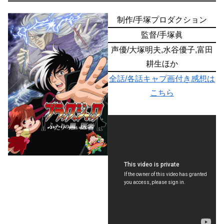
制作/手塚プロダクション
監督/手塚眞
声優/大塚明夫,水谷優子,富田
耕生ほか
全話/各話キャプ画付き感想は
こちら