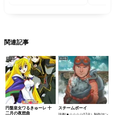
関連記事
未分類
未分類
円盤皇女ワるきゅーレ 十
スチームボーイ
二月の夜想曲
評価/★☆☆☆☆(17点）制作/サン