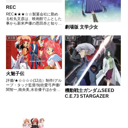
REC
REC★★★☆☆製菓会社に勤め
る松丸文彦は、映画館でふとした
事から新米声優の恩田赤と知り合
劇場版 文学少女
う。その夜、赤のアパートが火事
になり家に連れ帰ったことがきっ
かけで松丸のアパートで同棲する
未分類
未分類
ことになる。そんな松丸や赤の周
りの個性的な人々を巻き込んで
の...
火魅子伝
評価/★☆☆☆☆(12点）制作/グル
ープ・タック監督/知吹愛弓声優/
関智一,南央美,水谷優子ほか全話/
機動戦士ガンダムSEED
各話キャプ画付き感想はこちらあ
C.E.73 STARGAZER
らすじごく普通の高校生、九峪と
日魅子は日魅子の父である姫島教
授のもと、古代遺跡の発掘調査の
現場にきていた。す...