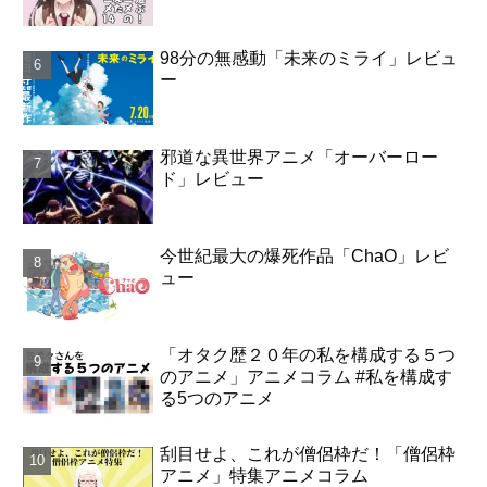
98分の無感動「未来のミライ」レビュ
ー
邪道な異世界アニメ「オーバーロー
ド」レビュー
今世紀最大の爆死作品「ChaO」レビ
ュー
「オタク歴２０年の私を構成する５つ
のアニメ」アニメコラム #私を構成す
る5つのアニメ
刮目せよ、これが僧侶枠だ！「僧侶枠
アニメ」特集アニメコラム