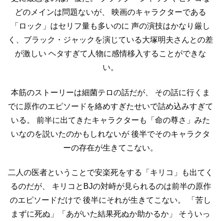
どのメインは問題ないが、
映画のキャラクターである
「ロック」はセリフ量も多いのに
声の演技はかなり厳し
く、ブラック・ジャックを演じている大塚明夫さんとの差
が激しい
ヘタすぎて人物に感情移入することができな
い。
本筋のストーリーは細菌テロの話だが、
その話に行くま
でに原作のエピソードを絡めすぎたせいで詰め込みすぎて
いる。
前半に出てきたキャラクターも「命の尊さ」みた
いなのを説いたのかもしれないが
後半でそのキャラクタ
ーの存在が生きてこない。
二人の医者ということで安楽死をする「キリコ」も出てく
るのだが、
キリコとBJの対峙が見られるのは前半の原作
のエピソードだけで
後半にそれが生きてこない。
「苦し
まずに死ぬ」「あがいた結果死ぬか助かるか」
そういっ