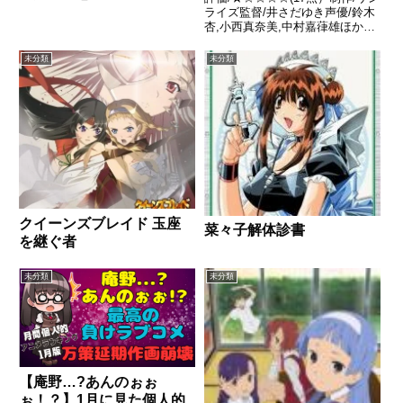
ライズ監督/井さだゆき声優/鈴木
杏,小西真奈美,中村嘉葎雄ほか全
話/各話キャプ画付き感想はこち
らあらすじ舞台は19世紀のイギ
未分類
未分類
リス。科学技術が目覚しい発展を
遂げていた時代。マンチェスター
に住むレイは、オハラ...
クイーンズブレイド 玉座
菜々子解体診書
を継ぐ者
未分類
未分類
【庵野…?あんのぉぉ
ぉ！？】1月に見た個人的