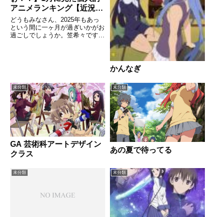
アニメランキング【近況報
告vol16】
どうもみなさん、2025年もあっ
という間に一ヶ月が過ぎいかがお
過ごしでしょうか。笠希々です。
毎月お決まりの近況報告記事にな
ります。１月１月は予定通りにい
かない月でした。正月の段階で全
然やる気がおこらず、がっつり正
かんなぎ
月休みを味わったかと思えば、...
未分類
未分類
GA 芸術科アートデザイン
あの夏で待ってる
クラス
未分類
未分類