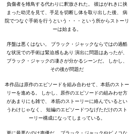
負傷者を雉鳥する代わりに釈放された。
彼はがれきに挟
まった幼児を見て、手足を切断し体を取り出した後、
病
院でつなぐ手術を行うという・・・という所からストーリ
ーは始まる。
序盤は悪くはない。
ブラック・ジャックならではの過酷
な状況での手術は緊迫感もあり
演出に問題はあったが、
ブラック・ジャックの凄さが分かるシーンだ。
しかし、
その後が問題だ
本作品は原作のエピソードを組み合わせて、本筋のストー
リーを進める。
しかし、原作のエピソードの組みわせ方
があまりにも雑で、
本筋のストーリーに絡んでいるとい
うわけじゃなく、
短編のエピソードつなげただけのスト
ーリー構成になってしまっている。
更に最悪なのは声優だ。
ブラック・ジャックやピノコな