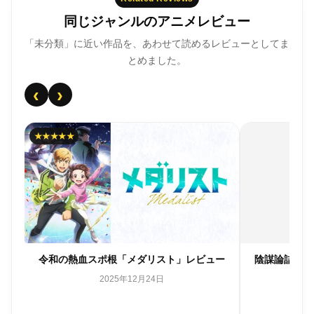
同じジャンルのアニメレビュー
「未分類」に近い作品を、あわせて読めるレビューとしてま
とめました。
‹
›
★★★★★
に見
令和の熱血スポ根「メダリスト」レビュー
陰謀論詰め合わ
2025年12月24日