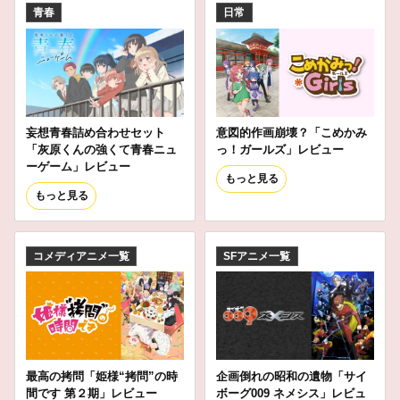
青春
日常
妄想青春詰め合わせセット
意図的作画崩壊？「こめかみ
「灰原くんの強くて青春ニュ
っ！ガールズ」レビュー
ーゲーム」レビュー
もっと見る
もっと見る
コメディアニメ一覧
SFアニメ一覧
最高の拷問「姫様“拷問”の時
企画倒れの昭和の遺物「サイ
間です 第２期」レビュー
ボーグ009 ネメシス」レビュ