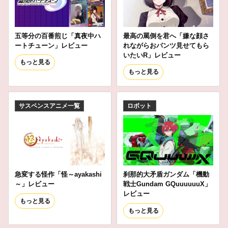
五等分の百番煎じ「真夜中ハ
最高の罵倒を君へ「嫌な顔さ
ートチューン」レビュー
れながらおパンツ見せてもら
いたいR」レビュー
もっと見る
もっと見る
サスペンスアニメ一覧
ロボット
急変する怪作「怪～ayakashi
刹那的大矛盾ガンダム「機動
～」レビュー
戦士Gundam GQuuuuuuX」
レビュー
もっと見る
もっと見る