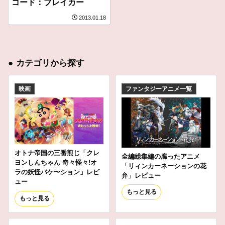
コード：ブレイカー
2013.01.18
●
カテゴリから探す
映画
ファンタジーアニメ一覧
オトナ帝国の三番煎じ「クレ
全編総集編の腐ったアニメ
ヨンしんちゃん 奇々怪々!オ
「リィンカーネーションの花
ラの妖怪バケ〜ション」レビ
弁」レビュー
ュー
もっと見る
もっと見る