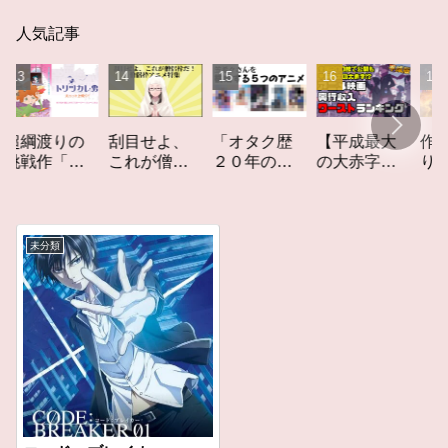
人気記事
「オタク歴
【平成最大
作家性の
渡りの
刮目せよ、
２０年の私
の大赤字】
りかす「
作「ト
これが僧侶
を構成する
爆死してし
てしなき
カレ
枠だ！「僧
５つのアニ
まったアニ
カーレッ
レビュ
侶枠アニ
メ」アニメ
メ映画興行
ト」レビ
メ」特集ア
コラム #私を
収入ワース
ー
ニメコラム
未分類
構成する5つ
トランキン
のアニメ
グ【平成
版】