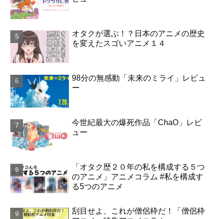
オタクが選ぶ！？日本のアニメの歴史
を変えたスゴいアニメ１４
98分の無感動「未来のミライ」レビュ
ー
今世紀最大の爆死作品「ChaO」レビ
ュー
「オタク歴２０年の私を構成する５つ
のアニメ」アニメコラム #私を構成す
る5つのアニメ
刮目せよ、これが僧侶枠だ！「僧侶枠