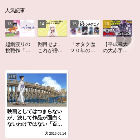
人気記事
「オタク歴
【平成最大
作家性
綱渡りの
刮目せよ、
２０年の私
の大赤字】
りかす
戦作「ト
これが僧侶
を構成する
爆死してし
てしな
ツカレ
枠だ！「僧
５つのアニ
まったアニ
カーレ
」レビュ
侶枠アニ
メ」アニメ
メ映画興行
ト」レ
メ」特集ア
コラム #私を
収入ワース
ー
ニメコラム
映画
構成する5つ
トランキン
のアニメ
グ【平成
版】
映画としてはつまらない
が、決して作品が面白く
ないわけではない「百日
紅 〜Miss HOKUSAI〜」
2016.08.14
レビュー