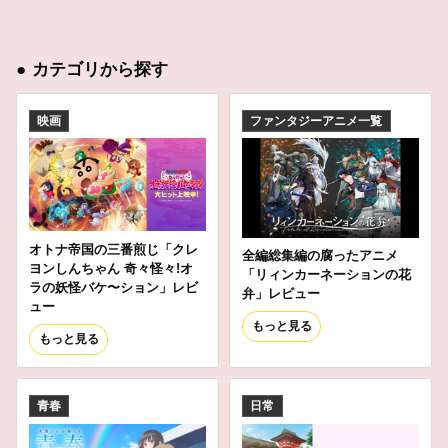
●
カテゴリから探す
映画
ファンタジーアニメ一覧
オトナ帝国の三番煎じ「クレ
全編総集編の腐ったアニメ
ヨンしんちゃん 奇々怪々!オ
「リィンカーネーションの花
ラの妖怪バケ〜ション」レビ
弁」レビュー
ュー
もっと見る
もっと見る
青春
日常