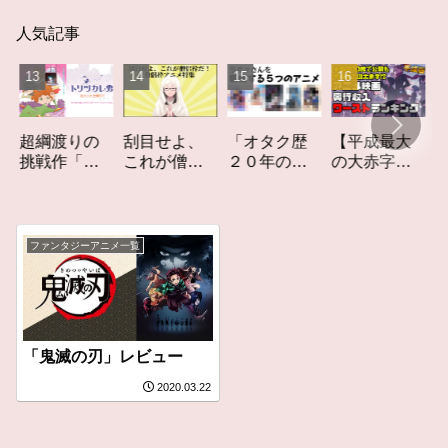
人気記事
「オタク歴
【平成最大
作家性
綱渡りの
刮目せよ、
２０年の私
の大赤字】
りかす
戦作「ト
これが僧侶
を構成する
爆死してし
てしな
ツカレ
枠だ！「僧
５つのアニ
まったアニ
カーレ
」レビュ
侶枠アニ
メ」アニメ
メ映画興行
ト」レ
メ」特集ア
コラム #私を
収入ワース
ー
ニメコラム
ファンタジーアニメ一覧
構成する5つ
トランキン
のアニメ
グ【平成
版】
「鬼滅の刃」レビュー
2020.03.22