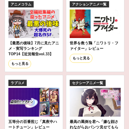
アニメコラム
アクションアニメ一覧
【最悪の後味】7月に見たアニ
世界を救う鶏「ニワトリ・フ
メ・実写ランキング
ァイター」レビュー
TOP14【近況報告vol.33】
もっと見る
もっと見る
ラブコメ
セクシーアニメ一覧
五等分の百番煎じ「真夜中ハ
最高の罵倒を君へ「嫌な顔さ
ートチューン」レビュー
れながらおパンツ見せてもら