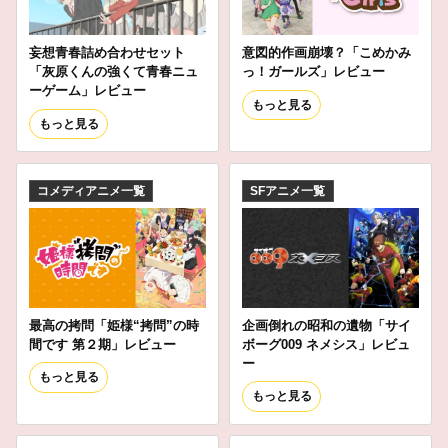
妄想青春詰め合わせセット
意図的作画崩壊？「こめかみ
「灰原くんの強くて青春ニュ
っ！ガールズ」レビュー
ーゲーム」レビュー
もっと見る
もっと見る
コメディアニメ一覧
SFアニメ一覧
最高の拷問「姫様“拷問”の時
企画倒れの昭和の遺物「サイ
間です 第２期」レビュー
ボーグ009 ネメシス」レビュ
ー
もっと見る
もっと見る