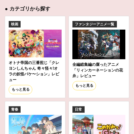
●
カテゴリから探す
映画
ファンタジーアニメ一覧
オトナ帝国の三番煎じ「クレ
全編総集編の腐ったアニメ
ヨンしんちゃん 奇々怪々!オ
「リィンカーネーションの花
ラの妖怪バケ〜ション」レビ
弁」レビュー
ュー
もっと見る
もっと見る
青春
日常