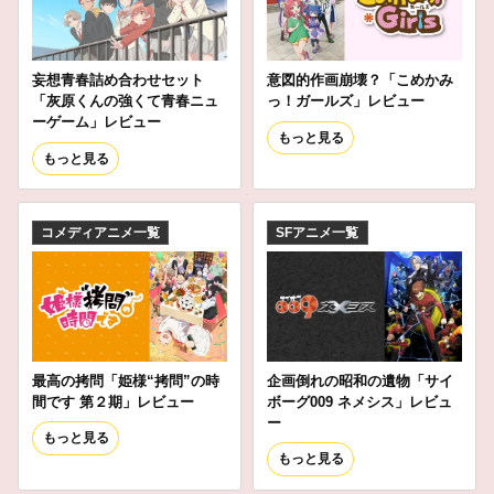
妄想青春詰め合わせセット
意図的作画崩壊？「こめかみ
「灰原くんの強くて青春ニュ
っ！ガールズ」レビュー
ーゲーム」レビュー
もっと見る
もっと見る
コメディアニメ一覧
SFアニメ一覧
最高の拷問「姫様“拷問”の時
企画倒れの昭和の遺物「サイ
間です 第２期」レビュー
ボーグ009 ネメシス」レビュ
ー
もっと見る
もっと見る