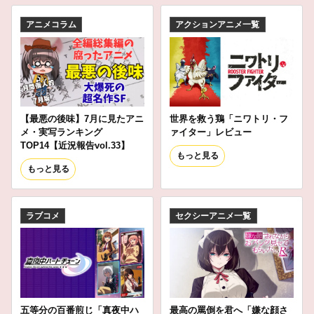
アニメコラム
アクションアニメ一覧
【最悪の後味】7月に見たアニ
世界を救う鶏「ニワトリ・フ
メ・実写ランキング
ァイター」レビュー
TOP14【近況報告vol.33】
もっと見る
もっと見る
ラブコメ
セクシーアニメ一覧
五等分の百番煎じ「真夜中ハ
最高の罵倒を君へ「嫌な顔さ