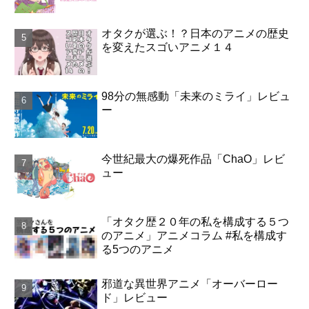
オタクが選ぶ！？日本のアニメの歴史
を変えたスゴいアニメ１４
98分の無感動「未来のミライ」レビュ
ー
今世紀最大の爆死作品「ChaO」レビ
ュー
「オタク歴２０年の私を構成する５つ
のアニメ」アニメコラム #私を構成す
る5つのアニメ
邪道な異世界アニメ「オーバーロー
ド」レビュー