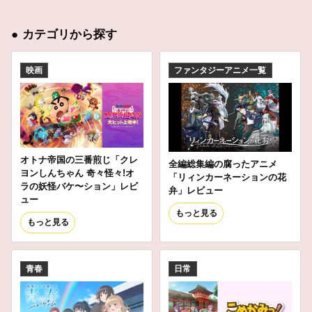
●
カテゴリから探す
映画
ファンタジーアニメ一覧
オトナ帝国の三番煎じ「クレ
全編総集編の腐ったアニメ
ヨンしんちゃん 奇々怪々!オ
「リィンカーネーションの花
ラの妖怪バケ〜ション」レビ
弁」レビュー
ュー
もっと見る
もっと見る
青春
日常