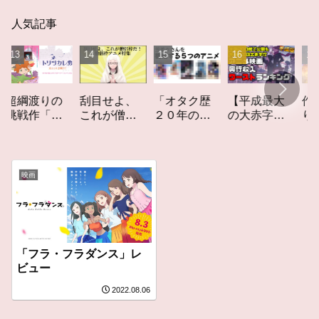
人気記事
「オタク歴
【平成最大
作家性の
渡りの
刮目せよ、
２０年の私
の大赤字】
りかす「
作「ト
これが僧侶
を構成する
爆死してし
てしなき
カレ
枠だ！「僧
５つのアニ
まったアニ
カーレッ
レビュ
侶枠アニ
メ」アニメ
メ映画興行
ト」レビ
メ」特集ア
コラム #私を
収入ワース
ー
ニメコラム
映画
構成する5つ
トランキン
のアニメ
グ【平成
版】
「フラ・フラダンス」レ
ビュー
2022.08.06