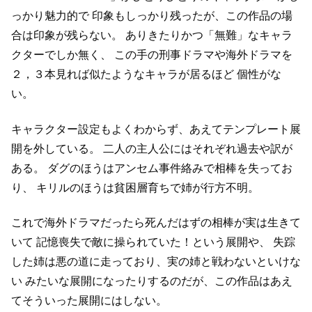
っかり魅力的で
印象もしっかり残ったが、この作品の場
合は印象が残らない。
ありきたりかつ「無難」なキャラ
クターでしか無く、
この手の刑事ドラマや海外ドラマを
２，３本見れば似たようなキャラが居るほど
個性がな
い。
キャラクター設定もよくわからず、あえてテンプレート展
開を外している。
二人の主人公にはそれぞれ過去や訳が
ある。
ダグのほうはアンセム事件絡みで相棒を失ってお
り、
キリルのほうは貧困層育ちで姉が行方不明。
これで海外ドラマだったら死んだはずの相棒が実は生きて
いて
記憶喪失で敵に操られていた！という展開や、
失踪
した姉は悪の道に走っており、実の姉と戦わないといけな
い
みたいな展開になったりするのだが、この作品はあえ
てそういった展開にはしない。