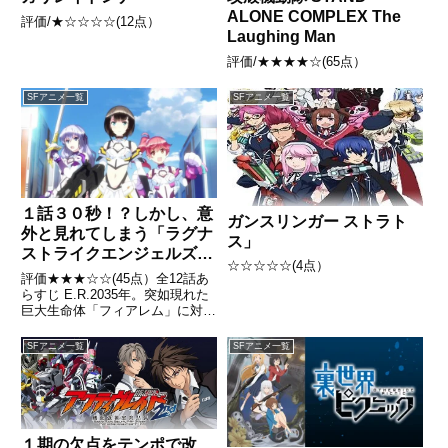
ALONE COMPLEX The
評価/★☆☆☆☆(12点）
Laughing Man
評価/★★★★☆(65点）
SFアニメ一覧
SFアニメ一覧
１話３０秒！？しかし、意
ガンスリンガー ストラト
外と見れてしまう「ラグナ
ス」
ストライクエンジェルズ」
☆☆☆☆☆(4点）
レビュー
評価★★★☆☆(45点）全12話あ
らすじ E.R.2035年。突如現れた
巨大生命体「フィアレム」に対し
人類は敗北寸前にまで至る。大量
導入した戦闘用アンドロイドも通
SFアニメ一覧
SFアニメ一覧
用しなかったことから、細胞成長
因子による生物巨大化技術を軍事
転用し、人類を巨大...
１期の欠点をテンポで改