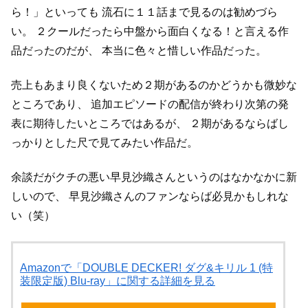
ら！」といっても
流石に１１話まで見るのは勧めづら
い。
２クールだったら中盤から面白くなる！と言える作
品だったのだが、
本当に色々と惜しい作品だった。
売上もあまり良くないため２期があるのかどうかも微妙な
ところであり、
追加エピソードの配信が終わり次第の発
表に期待したいところではあるが、
２期があるならばし
っかりとした尺で見てみたい作品だ。
余談だがクチの悪い早見沙織さんというのはなかなかに新
しいので、
早見沙織さんのファンならば必見かもしれな
い（笑）
Amazonで「DOUBLE DECKER! ダグ&キリル 1 (特
装限定版) Blu-ray」に関する詳細を見る