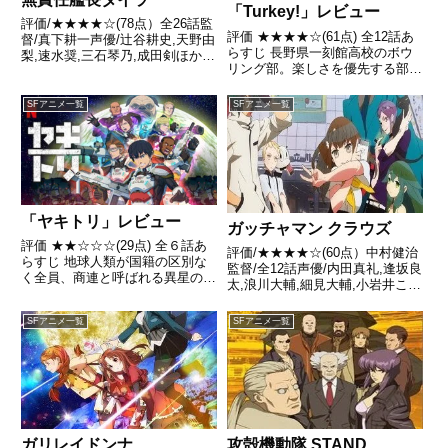
「Turkey!」レビュー
評価/★★★★☆(78点）全26話監
評価 ★★★★☆(61点) 全12話あ
督/真下耕一声優/辻谷耕史,天野由
らすじ 長野県一刻館高校のボウ
梨,速水奨,三石琴乃,成田剣ほか全
リング部。楽しさを優先する部長
話/各話キャプ画付き感想はこち
の麻衣に対し、勝利を渇望する利
ら あらすじ時は未来、地球と惑
奈は退部を切り出し、麻衣に勝負
星ラアルゴンとの戦争のさなか、
SFアニメ一覧
SFアニメ一覧
を挑む。 引用- Wikipedia
主人公の放浪者ジャスティー・ウ
エキ・タイラーは...
「ヤキトリ」レビュー
ガッチャマン クラウズ
評価 ★★☆☆☆(29点) 全６話あ
評価/★★★★☆(60点）中村健治
らすじ 地球人類が国籍の区別な
監督/全12話声優/内田真礼,逢坂良
く全員、商連と呼ばれる異星の民
太,浪川大輔,細見大輔,小岩井こと
の隷属階級に落とされた未来世
りほか全話/各話キャプ画付き感
界。引用- Wikipedia
想はこちら あらすじ異星人犯罪
SFアニメ一覧
SFアニメ一覧
者を秘密裏に駆除する特殊部隊・
ガッチャマン。その存在はフィク
ションとして、市...
ガリレイドンナ
攻殻機動隊 STAND