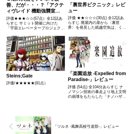
「裏世界ピクニック」レビ
善、だが・・・？「アクテ
ュー
ィヴレイド 機動強襲室第
八係 2nd」レビュー
評価 ★★☆☆☆(30点) 全12話あ
評価★★★☆☆(57点）全12話あ
らすじ 廃屋内の扉から〈裏世
らすじ サミット開催に向けた
界〉を発見した紙越空魚は、くね
「宇宙エレベータープロジェク
くねを目撃し命を失う危機に陥
ト」が急ピッチで進む、首都・東
り、仁科鳥子に助け出される。引
京。強化装甲を使った犯罪に対処
SFアニメ一覧
SFアニメ一覧
用- Wikipedia
すべく創設された、ダイハチはロ
ゴスによるテロから日本を救った
ことで、今や日本中の注目を集
め...
「楽園追放 -Expelled from
Steins;Gate
Paradise-」レビュー
評価/★★★★★(91点）
評価 (54点) 全104分あらすじ ナ
ノマシン技術の暴走より地上文明
の崩壊をもたらした「ナノハザー
ド」によって、廃墟と化した地
球。人類の98%は地上と自らの肉
体を捨て、データとなって電脳世
界「ディーヴァ」で暮らすように
なっていた。引用- ...
「ツルネ -風舞高校弓道部-」レビュー