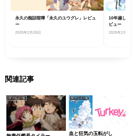
ュ
10年越しの大炎上「ラクエンロジック」レ
全１３話かけ
ビュー
ュー
2026年2月12日
2026年1月17日
関連記事
SFアニメ一覧
SFアニメ一覧
血と狂気の玉転がし
無責任艦長タイラー