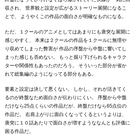
収され、
世界観と設定が広がるストーリー展開になるこ
とで、
ようやくこの作品の面白さが明確なものになる。
ただ、１クールのアニメとしてはあまりにも唐突な展開に
感じやすく、
本来は２クールの作品を１クールに無理や
り収めてしまった弊害が
作品の序盤から中盤に響いてし
まった感じも否めない。
もっと掘り下げられるキャラク
ターや関係性もあったのだろう。
そういった部分が省か
れて総集編のようになってる部分もある。
要素と設定は決して悪くない。
しかし、それが活きてく
るのが終盤なため面白さが伝わりにくい。
序盤から中盤
だけなら25点くらいの作品だが、終盤だけなら65点位の
作品だ。
右肩上がりに面白くなってくるというよりは、
唐突に１０話あたりで面白さが増すようななんとも評価に
困る作品だ。